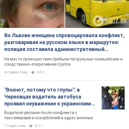
Во Львове женщина спровоцировала конфликт,
разговаривая на русском языке в маршрутке:
полиция составила административный
протокол. Видео
На место происшествия прибыли патрульные полицейские и
следственно-оперативная группа
4 години тому
8,5 т.
"Воюют, потому что глупы": в
Черновцах водитель автобуса
проявил неуважение к украинским
военным и поплатился за это.
Водителя уволили после конфликта с
Видео
пассажирами и оскорблений в адрес военных
7 годин тому
8,1 т.