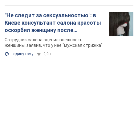
"Не следит за сексуальностью": в
Киеве консультант салона красоты
оскорбил женщину после
химиотерапии, разгорелся скандал.
Сотрудник салона оценил внешность
Фото
женщины, заявив, что у нее "мужская стрижка"
годину тому
9,0 т.