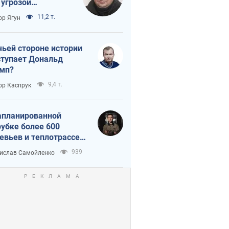
 угрозой
тическая
11,2 т.
ор Ягун
истика
чьей стороне истории
тупает Дональд
мп?
9,4 т.
ор Каспрук
апланированной
убке более 600
евьев и теплотрассе:
 происходит на
939
ислав Самойленко
емках в Киеве