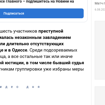
рсе главного – подпишитесь на Новини на
Матч 
6.08.20
Подписаться
 шесть участников
преступной
ималась незаконным завладением
ли длительно отсутствующих
е и в Одессе
. Среди подозреваемых
ца, а все остальные так или иначе
ой юстиции, в том числе бывший судья
стникам группировки уже избраны меры
идео дня