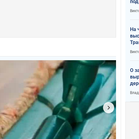
под
кри
Викт
лог
На 
выс
Тра
Викт
О з
выр
дер
что
Влад
Тер