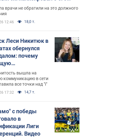
ессивном" раке
а врачи не обратили на это должного
ния
18,0 т.
26 12:46
ск Леси Никитюк в
атах обернулся
далом: почему
ущую
раведливо
нитость вышла на
йтили
ю коммуникацию в сети
тавила все точки над "i"
14,7 т.
26 17:32
амо" с победы
товало в
ификации Лиги
еренций. Видео