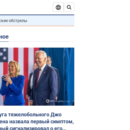
ские обстрелы
ное
уга тяжелобольного Джо
ена назвала первый симптом,
рый сигнализировал о его