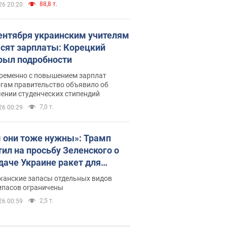
88,8 т.
26 20:20
сентября украинским учителям
сят зарплаты: Корецкий
рыл подробности
ременно с повышением зарплат
огам правительство объявило об
ении студенческих стипендий
7,0 т.
26 00:29
 они тоже нужны»: Трамп
тил на просьбу Зеленского о
даче Украине ракет для
ot
канские запасы отдельных видов
ипасов ограничены
2,5 т.
26 00:59