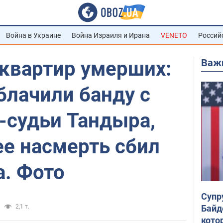
Война в Украине
Война Израиля и Ирана
VENETO
Россий
Важ
 квартир умерших:
блачили банду с
-судьи Тандыра,
ее насмерть сбил
а. Фото
Супр
Байд
2,1 т.
кото