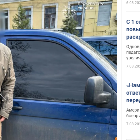
6.08.20
С 1 
повы
раск
Однов
педаг
увелич
7.08.20
«Нам
отве
пере
Patri
Амери
боепр
7.08.20