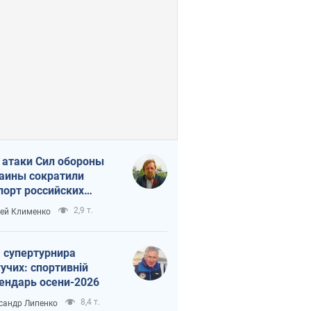
 атаки Сил обороны
аины сократили
порт российских
тепродуктов
2,9 т.
ей Клименко
 супертурнира
учих: спортивній
ендарь осени-2026
8,4 т.
сандр Липенко