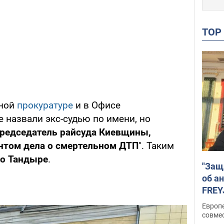
TO
чной
прокуратуре
и в Офисе
 назвали экс-судью по имени, но
редседатель райсуда Киевщины,
антом дела о смертельном ДТП
". Таким
 о Тандыре
.
"Защ
об а
FREY
подд
Европ
совме