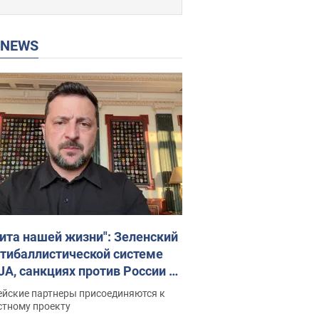
P NEWS
ита нашей жизни": Зеленский
нтибаллистической системе
JA, санкциях против России и
ержке аграриев. Видео
ейские партнеры присоединяются к
стному проекту