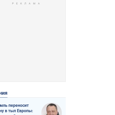
ения
мль переносит
ну в тыл Европы: