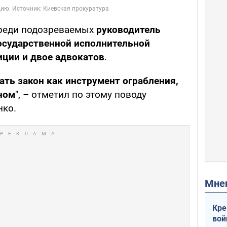
среди подозреваемых
руководитель
осударственной исполнительной
ции и двое адвокатов
.
ать закон как инструмент ограбления,
ном
", – отметил по этому поводу
нко.
Мн
Кре
вой