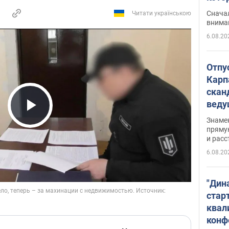
"агр
Сначал
Читати українською
внима
6.08.20
Отпу
Карп
скан
вед
несп
Play Video
Знаме
захе
пряму
и расс
6.08.20
"Дин
стар
квал
конф