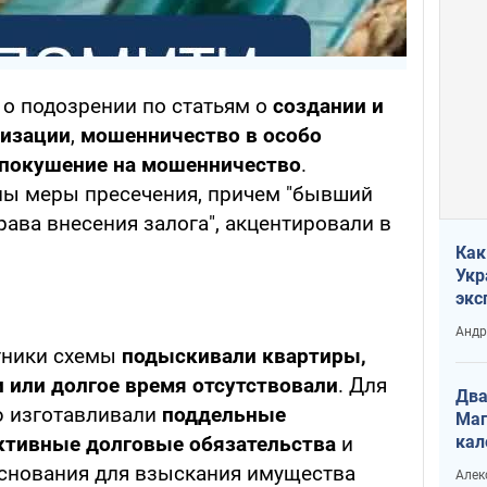
о подозрении по статьям о
создании и
низации
,
мошенничество в особо
покушение на мошенничество
.
ы меры пресечения, причем "бывший
рава внесения залога", акцентировали в
Как
Укр
экс
неф
Андр
тники схемы
подыскивали квартиры,
 или долгое время отсутствовали
. Для
Два
 изготавливали
поддельные
Маг
тивные долговые обязательства
и
кал
снования для взыскания имущества
Алек