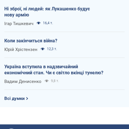
Ні зброї, ні людей: як Лукашенко будує
нову армію
Ігар Тишкевич
16,4 т.
Коли закінчиться війна?
Юрій Хрістензен
12,3 т.
Україна вступила в надзвичайний
економічний стан. Чи є світло вкінці тунелю?
Вадим Денисенко
9,8 т.
Всі думки