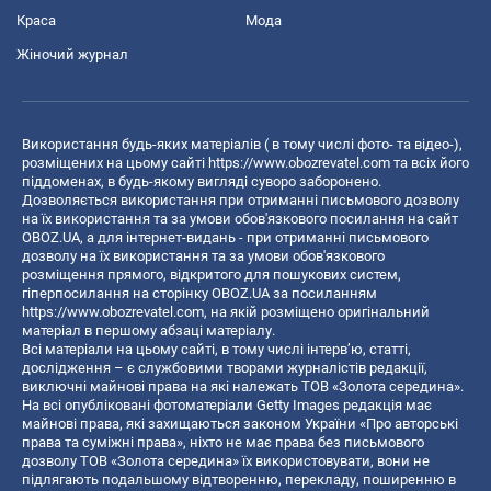
Краса
Мода
Жіночий журнал
Використання будь-яких матеріалів ( в тому числі фото- та відео-),
розміщених на цьому сайті
https://www.obozrevatel.com
та всіх його
піддоменах, в будь-якому вигляді суворо заборонено.
Дозволяється використання при отриманні письмового дозволу
на їх використання та за умови обов'язкового посилання на сайт
OBOZ.UA, а для інтернет-видань - при отриманні письмового
дозволу на їх використання та за умови обов'язкового
розміщення прямого, відкритого для пошукових систем,
гіперпосилання на сторінку OBOZ.UA за посиланням
https://www.obozrevatel.com
, на якій розміщено оригінальний
матеріал в першому абзаці матеріалу.
Всі матеріали на цьому сайті, в тому числі інтерв’ю, статті,
дослідження – є службовими творами журналістів редакції,
виключні майнові права на які належать ТОВ «Золота середина».
На всі опубліковані фотоматеріали Getty Images редакція має
майнові права, які захищаються законом України «Про авторські
права та суміжні права», ніхто не має права без письмового
дозволу ТОВ «Золота середина» їх використовувати, вони не
підлягають подальшому відтворенню, перекладу, поширенню в