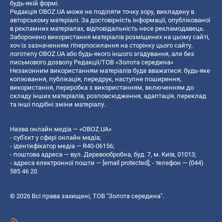
будь-якій формі.
Редакція OBOZ.UA може не поділяти точку зору, викладену в
авторському матеріалі. За достовірність інформації, опублікованої
в рекламних матеріалах, відповідальність несе рекламодавець.
Заборонено використання матеріалів розміщених на цьому сайті,
хоч із зазначенням гіперпосилання на сторінку цього сайту,
логотипу OBOZ.UA або будь-якого іншого згадування, але без
письмового дозволу Редакції/ТОВ «Золота середина»
Незаконним використанням матеріалів буде вважатися: будь-яке
копiювання, публiкацiя, передрук, наступне поширення,
використання, переробка з використанням, включенням до
складу інших матеріалів, розповсюдження, адаптація, переклад
та інші подібні зміни матеріалу.
Назва онлайн медіа — «OBOZ.UA»
- суб'єкт у сфері онлайн медіа;
- ідентифікатор медіа — R40-06156;
- поштова адреса — вул. Деревообробна, буд. 7, м. Київ, 01013;
- адреса електронної пошти —
[email protected]
; - телефон — (044)
585 46 20
© 2026 Всі права захищені, ТОВ "Золота середина".