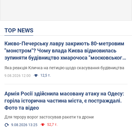
TOP NEWS
Києво-Печерську лавру закриють 80-метровим
"монстром"? Чому влада Києва відмовилась
зупиняти будівництво хмарочоса "московського
вірянина"
Яка реакція Кличка на петицію щодо скасування будівництва
12,5 т.
9.08.2026 12:00
Армія Росії здійснила масовану атаку на Одесу:
горіла історична частина міста, є постраждалі.
Фото та відео
Для терору ворог застосував ракети та дрони
52,7 т.
9.08.2026 13:25