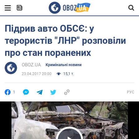
Підрив авто ОБСЄ: у
терористів "ЛНР" розповіли
про стан поранених
OBOZ.UA
Кримінальні новини
23.04.2017 20:00
15,1 т.
1
РУС