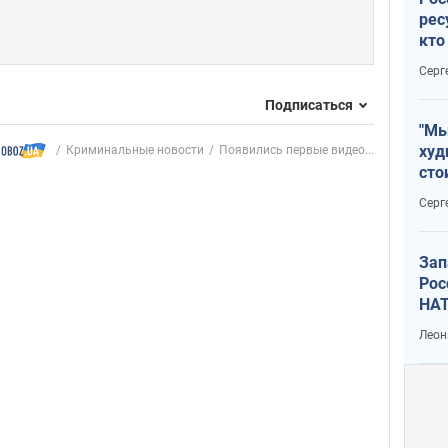
рес
кто
дик
Серг
Подписаться
"Мы
худ
Криминальные новости
Появились первые видео...
сто
отч
Серг
рак
Зап
Рос
НАТ
Леон