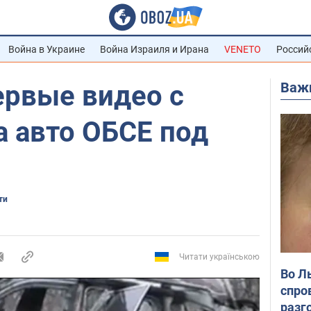
Война в Украине
Война Израиля и Ирана
VENETO
Россий
Важ
ервые видео с
а авто ОБСЕ под
ти
Читати українською
Во Л
спро
разг