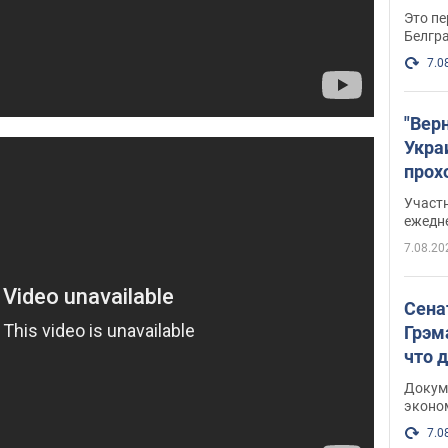
Это пе
Белгр
7.0
"Вер
Укра
прох
плак
Участ
ежедн
7.08.20
Сена
Грэм
что 
Докум
эконо
7.0