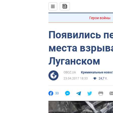
Герои войны
Появились п
места взрыв
Луганском
OBOZ.UA
Криминальные новос
23.04.2017 18:33
24,7 т.
33