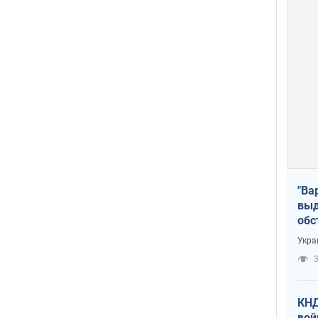
"Ва
выд
обс
дро
Укра
офи
3
КНД
вой