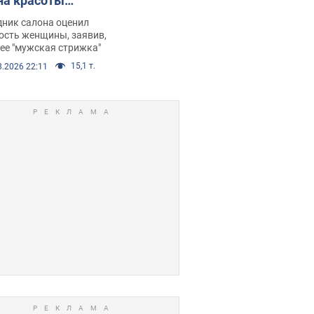
на красоты
рбил женщину
дник салона оценил
е химиотерапии,
ость женщины, заявив,
нее "мужская стрижка"
орелся скандал.
15,1 т.
8.2026 22:11