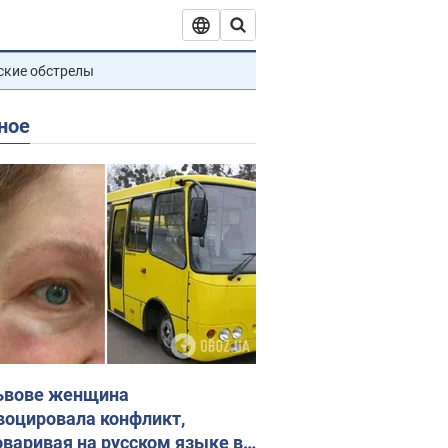
ские обстрелы
ное
ьвове женщина
воцировала конфликт,
оваривая на русском языке в