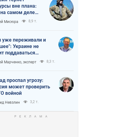
урсы вне плана:
 на самом деле
тует темп войны
8,9 т.
ей Мисюра
 уже переживали и
шее": Украине не
ит поддаваться
аянию из-за
8,3 т.
ей Марченко, эксперт
етного террора
ад проспал угрозу:
сия может проверить
О войной
3,2 т.
ид Невзлин