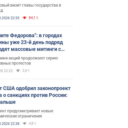
рвый визит главы государства в
ад
84,1 т.
8.2026 22:55
ните Федорова": в городах
ины уже 23-й день подряд
одят массовые митинги с
атами. Фото и видео
ники акций продолжают серию
евных протестов
2,4 т.
26 22:22
т США одобрил законопроект
а о санкциях против России:
дальше
ент предусматривает новые
мические ограничения
4,8 т.
8.2026 22:38