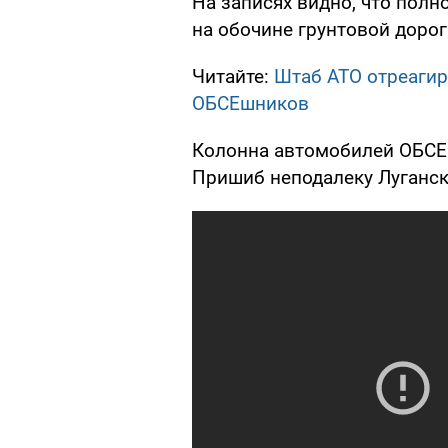
На записях видно, что пол
на обочине грунтовой дорог
Читайте:
Штаб АТО отреагир
ОБСЕшников
Колонна автомобилей ОБСЕ 
Пришиб неподалеку Луганс