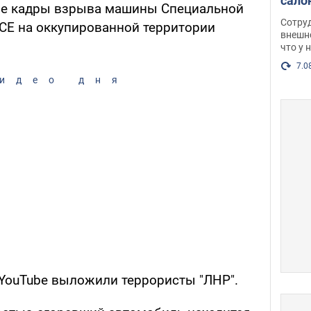
сало
ые кадры взрыва машины Специальной
оско
Сотру
СЕ на оккупированной территории
посл
внешн
что у 
разг
Фото
7.0
идео дня
YouTube выложили террористы "ЛНР".