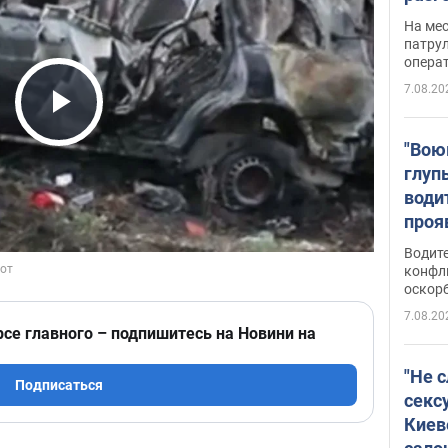
марш
На ме
адми
патрул
опера
Виде
7.08.20
Play Video
"Вою
глуп
води
проя
укра
Водите
попла
конфл
оскорб
Виде
7.08.20
рсе главного – подпишитесь на Новини на
"Не 
Подписаться
секс
Киев