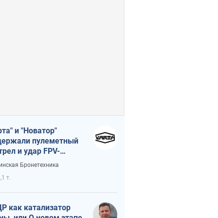
рта" и "Новатор"
ержали пулеметный
трел и удар FPV-
на, сохранив жизнь
инская Бронетехника
церу ВСУ
,1 т.
Р как катализатор
ны, или О новом этапе