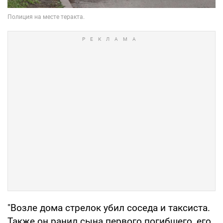
"Возле дома стрелок убил соседа и таксиста.
Также он ранил сына первого погибшего, его