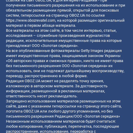
ссылки на сайт OBOZ.UA, а для интернет-изданий - при
получении письменного разрешения на их использование и при
обязательном размещении прямой, открытой для поисковых
систем, гиперссылки на страницу OBOZ.UA по ссылке
https://www.obozrevatel.com
, на которой размещен оригинальный
материал в первом абзаце материала.
Все материалы на этом сайте, в том числе интервью, статьи,
исследования – служебные произведения журналистов
редакции, исключительные имущественные права на которые
принадлежат ООО «Золотая середина».
На все опубликованные фотоматериалы Getty Images редакция
имеет имущественные права, защищаемые законом Украины
«Об авторских правах и смежных правах», никто не имеет права
без письменного разрешения ООО «Золотая середина» их
использовать, они не подлежат дальнейшему воспроизводству,
переводу, распространению в любой форме.
Редакция OBOZ.UA может не разделять точку зрения,
изложенную в авторском материале. За достоверность
информации, размещенной в рекламных материалах,
ответственность несет рекламодатель.
Запрещено использование материалов размещенных на этом
сайте, даже с указанием гиперссылки на страницу этого сайта,
логотипа OBOZ.UA или любого другого упоминания, но без
письменного разрешения Редакции/ООО «Золотая середина»
Незаконным использованием материалов будет считаться:
любое копирование, публикация, перепечатка, последующее
распространение, использование, переработка с