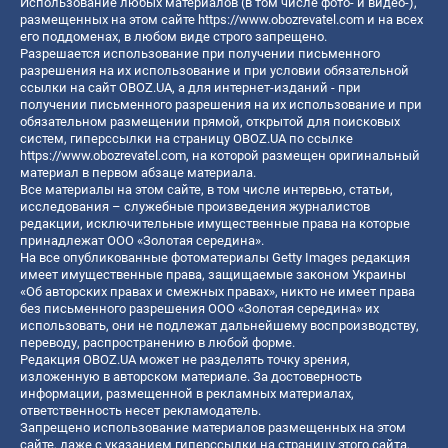
Использование любых материалов (в том числе фото- и видео-),
размещенных на этом сайте
https://www.obozrevatel.com
и на всех
его поддоменах, в любом виде строго запрещено.
Разрешается использование при получении письменного
разрешения на их использование и при условии обязательной
ссылки на сайт OBOZ.UA, а для интернет-изданий - при
получении письменного разрешения на их использование и при
обязательном размещении прямой, открытой для поисковых
систем, гиперссылки на страницу OBOZ.UA по ссылке
https://www.obozrevatel.com
, на которой размещен оригинальный
материал в первом абзаце материала.
Все материалы на этом сайте, в том числе интервью, статьи,
исследования – служебные произведения журналистов
редакции, исключительные имущественные права на которые
принадлежат ООО «Золотая середина».
На все опубликованные фотоматериалы Getty Images редакция
имеет имущественные права, защищаемые законом Украины
«Об авторских правах и смежных правах», никто не имеет права
без письменного разрешения ООО «Золотая середина» их
использовать, они не подлежат дальнейшему воспроизводству,
переводу, распространению в любой форме.
Редакция OBOZ.UA может не разделять точку зрения,
изложенную в авторском материале. За достоверность
информации, размещенной в рекламных материалах,
ответственность несет рекламодатель.
Запрещено использование материалов размещенных на этом
сайте, даже с указанием гиперссылки на страницу этого сайта,