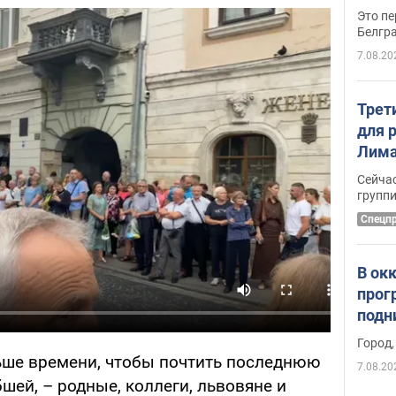
Это пе
Белгр
7.08.20
Трет
для 
Лима
крит
Сейчас
удал
групп
Спецп
В ок
прог
подн
виде
Город,
ьше времени, чтобы почтить последнюю
7.08.20
бшей, – родные, коллеги, львовяне и