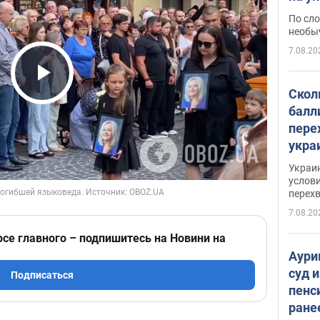
моло
По сло
необы
7.08.20
Play Video
Скол
балл
пере
укра
июле
Украи
назв
услови
перех
7.08.20
рсе главного – подпишитесь на Новини на
Аури
суд 
Подписаться
пенс
ране