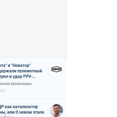
рта" и "Новатор"
ержали пулеметный
трел и удар FPV-
на, сохранив жизнь
инская Бронетехника
церу ВСУ
,5 т.
Р как катализатор
ны, или О новом этапе