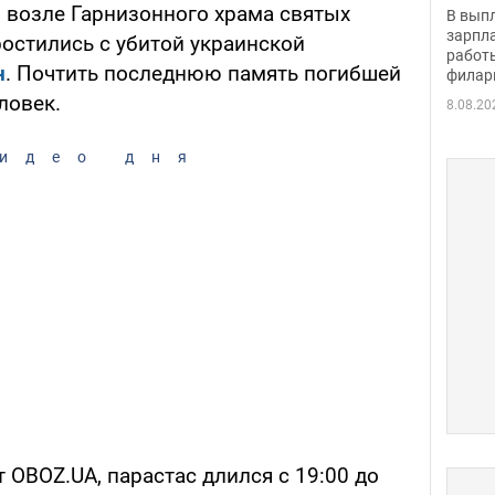
скол
 возле Гарнизонного храма святых
В вып
певи
зарпла
ростились с убитой украинской
работ
н
. Почтить последнюю память погибшей
филар
ловек.
8.08.20
идео дня
 OBOZ.UA, парастас длился с 19:00 до