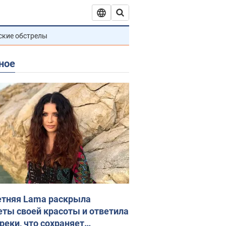
ские обстрелы
ное
етняя Lama раскрыла
еты своей красоты и ответила
реки, что сохраняет