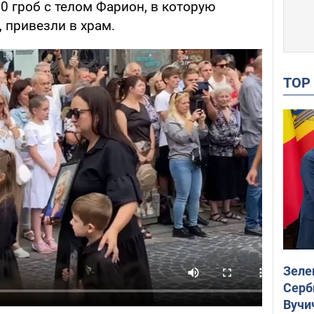
00 гроб с телом Фарион, в которую
 привезли в храм.
TO
Зеле
Серб
Вучи