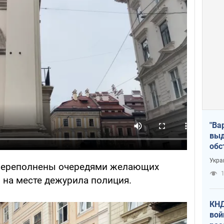
"Ва
выд
обс
дро
Укра
переполнены очередями желающих
офи
1
 на месте дежурила полиция.
КНД
вой