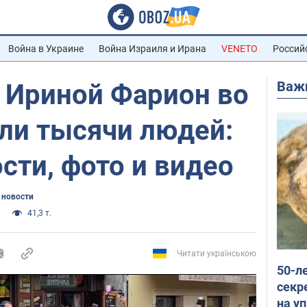
Война в Украине
Война Израиля и Ирана
VENETO
Россий
Важ
с Ириной Фарион во
ли тысячи людей:
сти, фото и видео
 новости
41,3 т.
Читати українською
50-л
секр
на уп