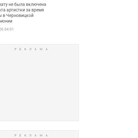
ько получала
лату не была включена
ца
та артистки за время
ы в Черновицкой
монии
26 04:01