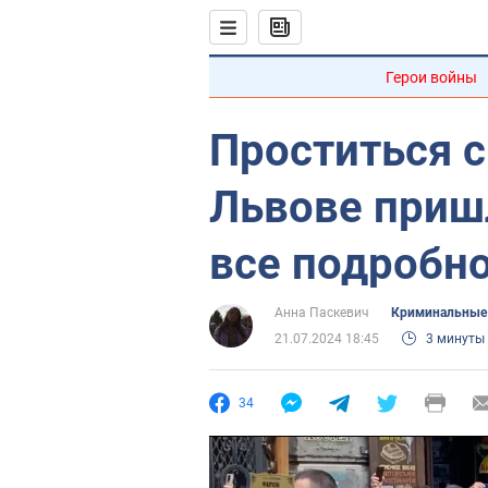
Герои войны
Проститься 
Львове приш
все подробно
Анна Паскевич
Криминальные
21.07.2024 18:45
3 минуты
34