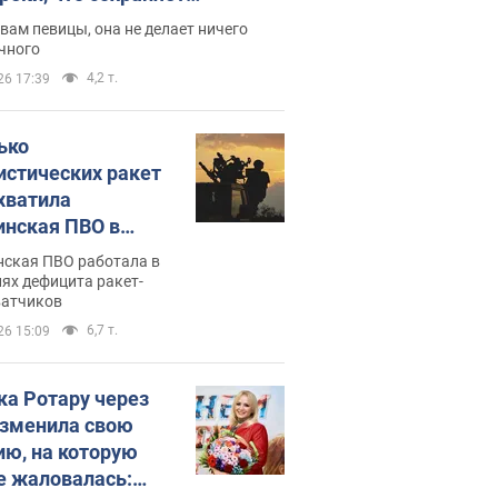
дость, ведь у нее нет детей
вам певицы, она не делает ничего
чного
4,2 т.
26 17:39
ько
истических ракет
хватила
инская ПВО в
: в Минобороны
нская ПВО работала в
али цифру
ях дефицита ракет-
ватчиков
6,7 т.
26 15:09
ка Ротару через
изменила свою
ию, на которую
е жаловалась: