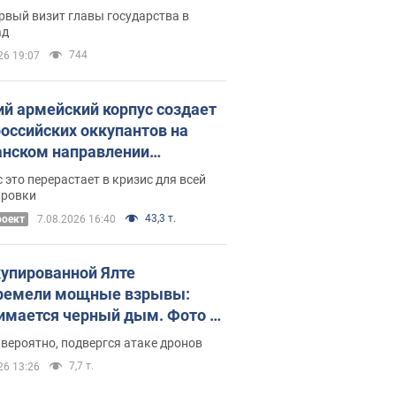
рвый визит главы государства в
ад
744
26 19:07
ий армейский корпус создает
российских оккупантов на
нском направлении
ический дискомфорт: как это
 это перерастает в кризис для всей
ось
ировки
43,3 т.
роект
7.08.2026 16:40
купированной Ялте
ремели мощные взрывы:
имается черный дым. Фото и
о
 вероятно, подвергся атаке дронов
7,7 т.
26 13:26