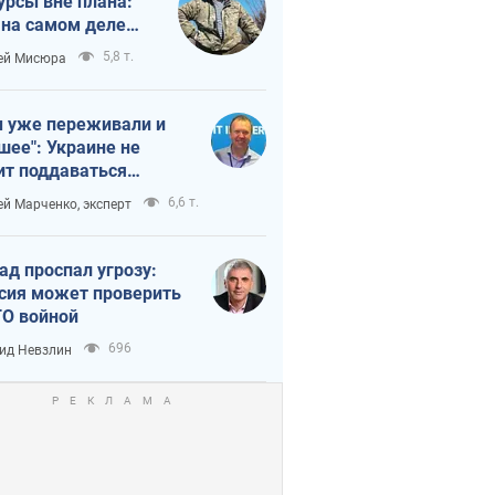
урсы вне плана:
 на самом деле
тует темп войны
5,8 т.
ей Мисюра
 уже переживали и
шее": Украине не
ит поддаваться
аянию из-за
6,6 т.
ей Марченко, эксперт
етного террора
ад проспал угрозу:
сия может проверить
О войной
696
ид Невзлин