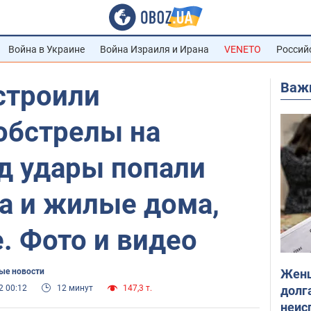
Война в Украине
Война Израиля и Ирана
VENETO
Россий
Важ
строили
бстрелы на
д удары попали
а и жилые дома,
. Фото и видео
Женщ
ые новости
долга
2 00:12
12 минут
147,3 т.
неис