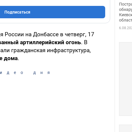
нети
Постр
Фото
обнар
Подписаться
Киевс
облас
6.08.20
России на Донбассе в четверг, 17
анный артиллерийский огонь
. В
пали гражданская инфраструктура,
е дома
.
идео дня