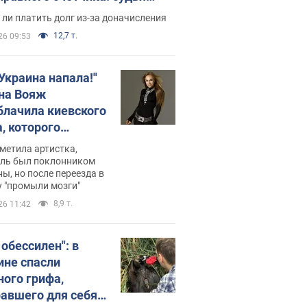
с неожиданное решение
ли платить долг из-за доначисления
12,7 т.
26 09:53
 Украина напала!"
на Вояж
блачила киевского
, которого
омбировали": он
метила артистка,
 русского не знал,
ель был поклонником
ы, но после переезда в
перь хочет
 "промыли мозги"
цида украинцев
8,9 т.
26 11:42
 обессилен": в
ине спасли
ного грифа,
авшего для себя