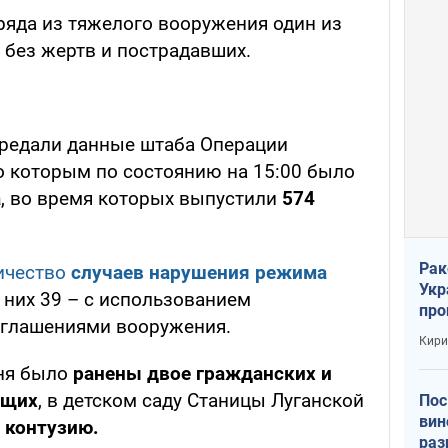
ряда из тяжелого вооружения один из
 без жертв и пострадавших.
редали данные штаба Операции
о которым по состоянию на 15:00 было
а
, во время которых выпустили
574
Рак
ичество
случаев нарушения режима
Укр
з них 39 – с использованием
про
глашениями вооружения.
соб
Кири
гня было
ранены двое гражданских и
ащих
, в детском саду Станицы Луганской
Пос
вин
 контузию.
раз