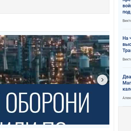
вой
под
кри
Викт
лог
На 
выс
Тра
Викт
Два
Маг
кал
Алек