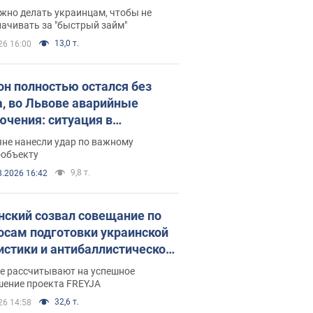
 деньги
жно делать украинцам, чтобы не
ачивать за "быстрый займ"
13,0 т.
26 16:00
он полностью остался без
а, во Львове аварийные
ючения: ситуация в
госистеме 6 августа
яне нанесли удар по важному
ообъекту
9,8 т.
8.2026 16:42
нский созвал совещание по
осам подготовки украинской
истики и антибаллистической
раммы FREYJA: какие
ве рассчитывают на успешное
ния готовятся
шение проекта FREYJA
32,6 т.
26 14:58