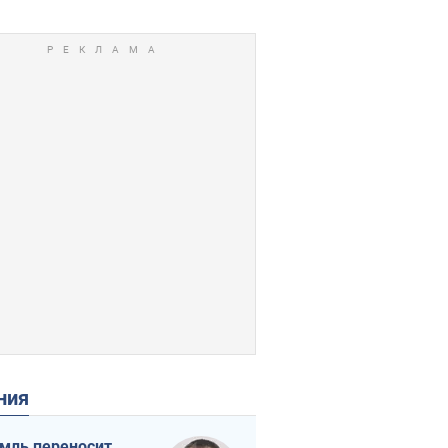
ения
мль переносит