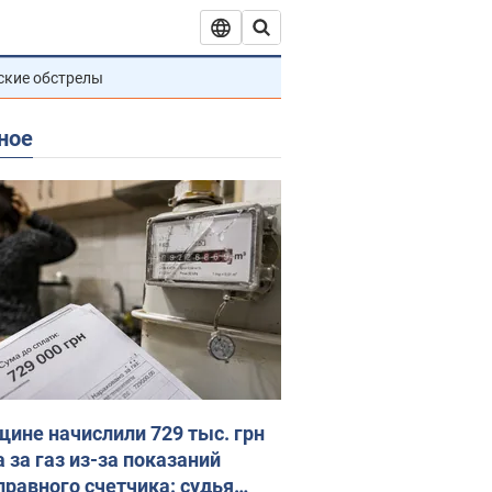
ские обстрелы
ное
ине начислили 729 тыс. грн
 за газ из-за показаний
правного счетчика: судья