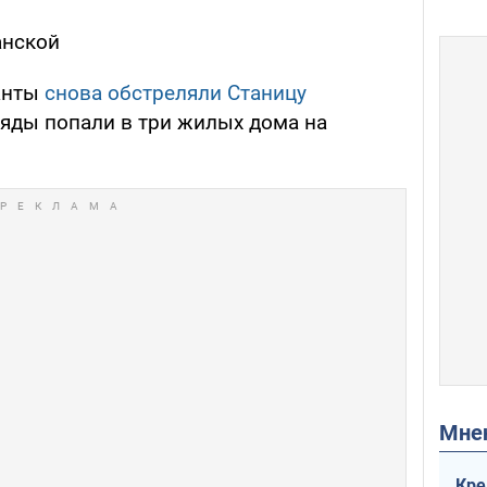
анской
панты
снова обстреляли Станицу
аряды попали в три жилых дома на
Мн
Кре