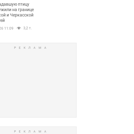
пичный маршрут.
адавшую птицу
ужили на границе
кой и Черкасской
тей
3,2 т.
26 11:09