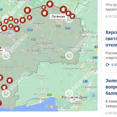
свои
Что ну
перепл
6.08.20
Херс
свет
откл
энер
Росси
энерг
6.0
Зеле
вопр
балл
прог
В Кие
реше
завер
6.08.20