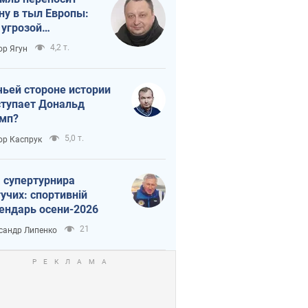
ну в тыл Европы:
 угрозой
тическая
4,2 т.
ор Ягун
истика
чьей стороне истории
тупает Дональд
мп?
5,0 т.
ор Каспрук
 супертурнира
учих: спортивній
ендарь осени-2026
21
сандр Липенко