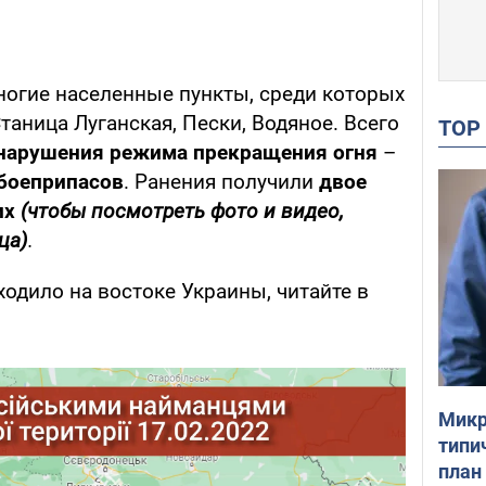
ногие населенные пункты, среди которых
таница Луганская, Пески, Водяное. Всего
TO
 нарушения режима прекращения огня
–
боеприпасов
. Ранения получили
двое
их
(чтобы посмотреть фото и видео,
ца)
.
ходило на востоке Украины, читайте в
Микр
типи
план