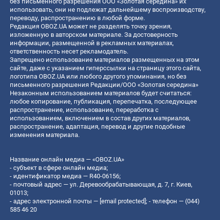
без письменного разрешения ООО «Золотая середина» их
использовать, они не подлежат дальнейшему воспроизводству,
переводу, распространению в любой форме.
Редакция OBOZ.UA может не разделять точку зрения,
изложенную в авторском материале. За достоверность
информации, размещенной в рекламных материалах,
ответственность несет рекламодатель.
Запрещено использование материалов размещенных на этом
сайте, даже с указанием гиперссылки на страницу этого сайта,
логотипа OBOZ.UA или любого другого упоминания, но без
письменного разрешения Редакции/ООО «Золотая середина»
Незаконным использованием материалов будет считаться:
любое копирование, публикация, перепечатка, последующее
распространение, использование, переработка с
использованием, включением в состав других материалов,
распространение, адаптация, перевод и другие подобные
изменения материала.
Название онлайн медиа — «OBOZ.UA»
- субъект в сфере онлайн медиа;
- идентификатор медиа — R40-06156;
- почтовый адрес — ул. Деревообрабатывающая, д. 7, г. Киев,
01013;
- адрес электронной почты —
[email protected]
; - телефон — (044)
585 46 20