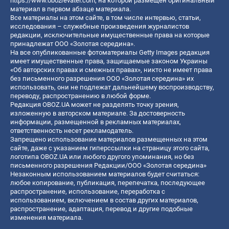
https://www.obozrevatel.com
, на которой размещен оригинальный
материал в первом абзаце материала.
Все материалы на этом сайте, в том числе интервью, статьи,
исследования – служебные произведения журналистов
редакции, исключительные имущественные права на которые
принадлежат ООО «Золотая середина».
На все опубликованные фотоматериалы Getty Images редакция
имеет имущественные права, защищаемые законом Украины
«Об авторских правах и смежных правах», никто не имеет права
без письменного разрешения ООО «Золотая середина» их
использовать, они не подлежат дальнейшему воспроизводству,
переводу, распространению в любой форме.
Редакция OBOZ.UA может не разделять точку зрения,
изложенную в авторском материале. За достоверность
информации, размещенной в рекламных материалах,
ответственность несет рекламодатель.
Запрещено использование материалов размещенных на этом
сайте, даже с указанием гиперссылки на страницу этого сайта,
логотипа OBOZ.UA или любого другого упоминания, но без
письменного разрешения Редакции/ООО «Золотая середина»
Незаконным использованием материалов будет считаться:
любое копирование, публикация, перепечатка, последующее
распространение, использование, переработка с
использованием, включением в состав других материалов,
распространение, адаптация, перевод и другие подобные
изменения материала.