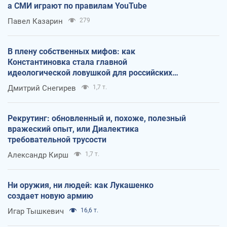
а СМИ играют по правилам YouTube
Павел Казарин
279
В плену собственных мифов: как
Константиновка стала главной
идеологической ловушкой для российских
оккупантов
Дмитрий Снегирев
1,7 т.
Рекрутинг: обновленный и, похоже, полезный
вражеский опыт, или Диалектика
требовательной трусости
Александр Кирш
1,7 т.
Ни оружия, ни людей: как Лукашенко
создает новую армию
Игар Тышкевич
16,6 т.