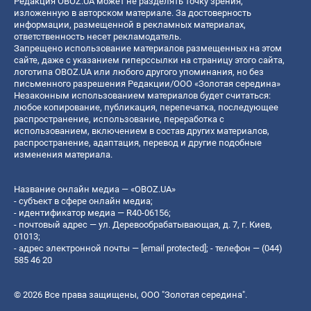
Редакция OBOZ.UA может не разделять точку зрения,
изложенную в авторском материале. За достоверность
информации, размещенной в рекламных материалах,
ответственность несет рекламодатель.
Запрещено использование материалов размещенных на этом
сайте, даже с указанием гиперссылки на страницу этого сайта,
логотипа OBOZ.UA или любого другого упоминания, но без
письменного разрешения Редакции/ООО «Золотая середина»
Незаконным использованием материалов будет считаться:
любое копирование, публикация, перепечатка, последующее
распространение, использование, переработка с
использованием, включением в состав других материалов,
распространение, адаптация, перевод и другие подобные
изменения материала.
Название онлайн медиа — «OBOZ.UA»
- субъект в сфере онлайн медиа;
- идентификатор медиа — R40-06156;
- почтовый адрес — ул. Деревообрабатывающая, д. 7, г. Киев,
01013;
- адрес электронной почты —
[email protected]
; - телефон — (044)
585 46 20
© 2026 Все права защищены, ООО "Золотая середина".