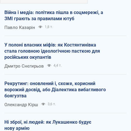
Війна і медіа: політика пішла в соцмережі, а
ЗМІ грають за правилами ютуб
Павло Казарін
1,8 т.
У полоні власних міфів: як Костянтинівка
стала головною ідеологічною пасткою для
російських окупантів
Дмитро Снєгирьов
4,4 т.
Рекрутинг: оновлений і, схоже, корисний
ворожий досвід, або Діалектика вибагливого
боягузтва
Олександр Кірш
3,6 т.
Ні зброї, ні людей: як Лукашенко будує
нову армію