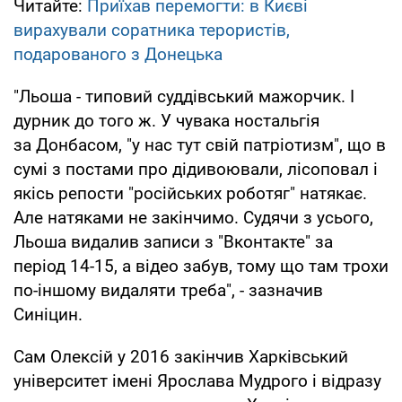
Читайте:
Приїхав перемогти: в Києві
вирахували соратника терористів,
подарованого з Донецька
"Льоша - типовий суддівський мажорчик. І
дурник до того ж. У чувака ностальгія
за Донбасом, "у нас тут свій патріотизм", що в
сумі з постами про дідивоювали, лісоповал і
якісь репости "російських роботяг" натякає.
Але натяками не закінчимо. Судячи з усього,
Льоша видалив записи з "Вконтакте" за
період 14-15, а відео забув, тому що там трохи
по-іншому видаляти треба", - зазначив
Синіцин.
Сам Олексій у 2016 закінчив Харківський
університет імені Ярослава Мудрого і відразу