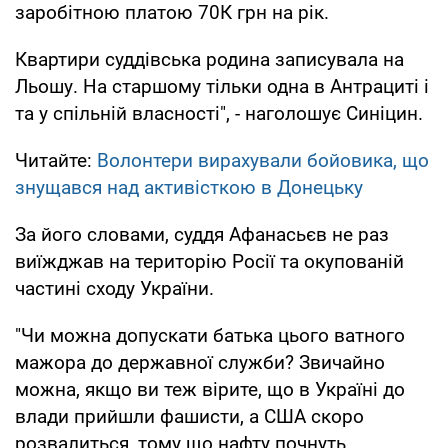
заробітною платою 70К грн на рік.
Квартири суддівська родина записувала на
Льошу. На старшому тільки одна в Антрациті і
та у спільній власності", - наголошує Синіцин.
Читайте:
Волонтери вирахували бойовика, що
знущався над активісткою в Донецьку
За його словами, суддя Афанасьєв не раз
виїжджав на територію Росії та окупованій
частині сходу України.
"Чи можна допускати батька цього ватного
мажора до державної служби? Звичайно
можна, якщо ви теж вірите, що в Україні до
влади прийшли фашисти, а США скоро
розвалиться, тому що нафту почнуть