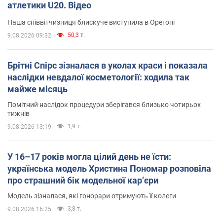
атлетики U20. Відео
Наша співвітчизниця блискуче виступила в Орегоні
50,3 т.
9.08.2026 09:32
Брітні Спірс зізналася в уколах краси і показала
наслідки невдалої косметології: ходила так
майже місяць
Помітний наслідок процедури зберігався близько чотирьох
тижнів
1,9 т.
9.08.2026 13:19
У 16–17 років могла цілий день не їсти:
українська модель Христина Пономар розповіла
про страшний бік модельної кар’єри
Модель зізналася, які гонорари отримують її колеги
3,8 т.
9.08.2026 16:25