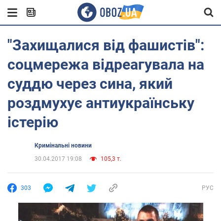
"Захищалися від фашистів":
соцмережа відреагувала на
суддю через сина, який
роздмухує антиукраїнську
істерію
Кримінальні новини
30.04.2017 19:08
105,3 т.
303
РУС