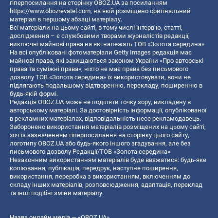
гіперпосилання на сторінку OBOZ.UA за посиланням
https://www.obozrevatel.com
, на якій розміщено оригінальний
матеріал в першому абзаці матеріалу.
Всі матеріали на цьому сайті, в тому числі інтерв’ю, статті,
дослідження – є службовими творами журналістів редакції,
виключні майнові права на які належать ТОВ «Золота середина».
На всі опубліковані фотоматеріали Getty Images редакція має
майнові права, які захищаються законом України «Про авторські
права та суміжні права», ніхто не має права без письмового
дозволу ТОВ «Золота середина» їх використовувати, вони не
підлягають подальшому відтворенню, перекладу, поширенню в
будь-якій формі.
Редакція OBOZ.UA може не поділяти точку зору, викладену в
авторському матеріалі. За достовірність інформації, опублікованої
в рекламних матеріалах, відповідальність несе рекламодавець.
Заборонено використання матеріалів розміщених на цьому сайті,
хоч із зазначенням гіперпосилання на сторінку цього сайту,
логотипу OBOZ.UA або будь-якого іншого згадування, але без
письмового дозволу Редакції/ТОВ «Золота середина»
Незаконним використанням матеріалів буде вважатися: будь-яке
копiювання, публiкацiя, передрук, наступне поширення,
використання, переробка з використанням, включенням до
складу інших матеріалів, розповсюдження, адаптація, переклад
та інші подібні зміни матеріалу.
Назва онлайн медіа — «OBOZ.UA»