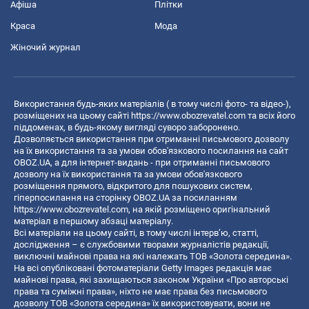
Афіша
Плітки
Краса
Мода
Жіночий журнал
Використання будь-яких матеріалів ( в тому числі фото- та відео-),
розміщених на цьому сайті
https://www.obozrevatel.com
та всіх його
піддоменах, в будь-якому вигляді суворо заборонено.
Дозволяється використання при отриманні письмового дозволу
на їх використання та за умови обов'язкового посилання на сайт
OBOZ.UA, а для інтернет-видань - при отриманні письмового
дозволу на їх використання та за умови обов'язкового
розміщення прямого, відкритого для пошукових систем,
гіперпосилання на сторінку OBOZ.UA за посиланням
https://www.obozrevatel.com
, на якій розміщено оригінальний
матеріал в першому абзаці матеріалу.
Всі матеріали на цьому сайті, в тому числі інтерв’ю, статті,
дослідження – є службовими творами журналістів редакції,
виключні майнові права на які належать ТОВ «Золота середина».
На всі опубліковані фотоматеріали Getty Images редакція має
майнові права, які захищаються законом України «Про авторські
права та суміжні права», ніхто не має права без письмового
дозволу ТОВ «Золота середина» їх використовувати, вони не