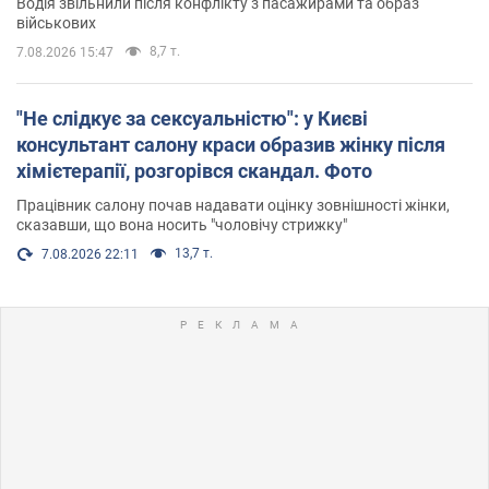
Водія звільнили після конфлікту з пасажирами та образ
військових
8,7 т.
7.08.2026 15:47
"Не слідкує за сексуальністю": у Києві
консультант салону краси образив жінку після
хімієтерапії, розгорівся скандал. Фото
Працівник салону почав надавати оцінку зовнішності жінки,
сказавши, що вона носить "чоловічу стрижку"
13,7 т.
7.08.2026 22:11