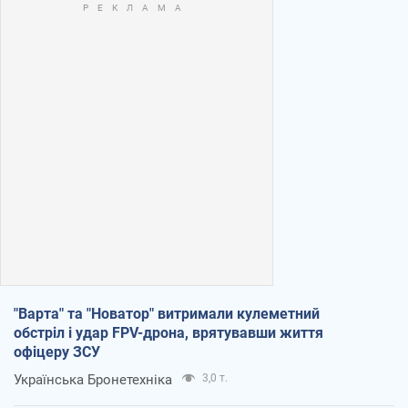
"Варта" та "Новатор" витримали кулеметний
обстріл і удар FPV-дрона, врятувавши життя
офіцеру ЗСУ
Українська Бронетехніка
3,0 т.