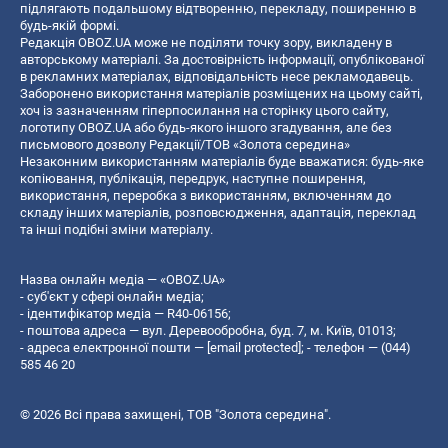
підлягають подальшому відтворенню, перекладу, поширенню в
будь-якій формі.
Редакція OBOZ.UA може не поділяти точку зору, викладену в
авторському матеріалі. За достовірність інформації, опублікованої
в рекламних матеріалах, відповідальність несе рекламодавець.
Заборонено використання матеріалів розміщених на цьому сайті,
хоч із зазначенням гіперпосилання на сторінку цього сайту,
логотипу OBOZ.UA або будь-якого іншого згадування, але без
письмового дозволу Редакції/ТОВ «Золота середина»
Незаконним використанням матеріалів буде вважатися: будь-яке
копiювання, публiкацiя, передрук, наступне поширення,
використання, переробка з використанням, включенням до
складу інших матеріалів, розповсюдження, адаптація, переклад
та інші подібні зміни матеріалу.
Назва онлайн медіа — «OBOZ.UA»
- суб'єкт у сфері онлайн медіа;
- ідентифікатор медіа — R40-06156;
- поштова адреса — вул. Деревообробна, буд. 7, м. Київ, 01013;
- адреса електронної пошти —
[email protected]
; - телефон — (044)
585 46 20
© 2026 Всі права захищені, ТОВ "Золота середина".