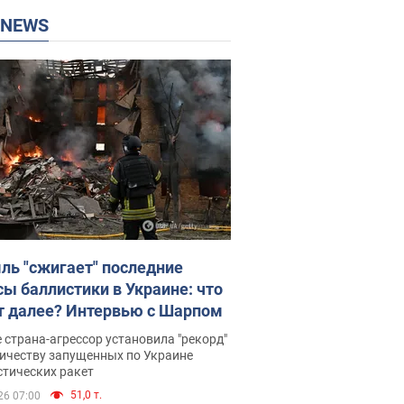
P NEWS
ль "сжигает" последние
сы баллистики в Украине: что
т далее? Интервью с Шарпом
 страна-агрессор установила "рекорд"
личеству запущенных по Украине
стических ракет
51,0 т.
26 07:00