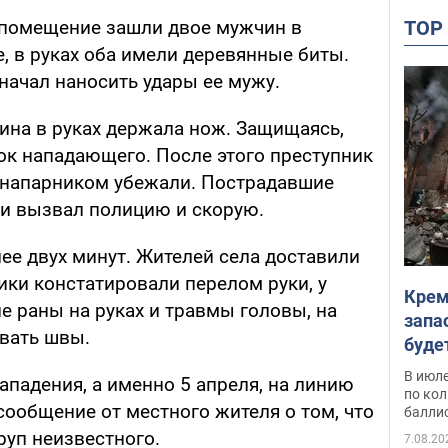
TO
 помещение зашли двое мужчин в
, в руках оба имели деревянные биты.
начал наносить удары ее мужу.
на в руках держала нож. Защищаясь,
ок нападающего. После этого преступник
с напарником убежали. Пострадавшие
 и вызвал полицию и скорую.
ее двух минут. Жителей села доставили
ики констатировали перелом руки, у
Крем
 раны на руках и травмы головы, на
запа
вать швы.
буде
В июле
падения, а именно 5 апреля, на линию
по ко
 сообщение от местного жителя о том, что
балли
руп неизвестного.
7.08.20