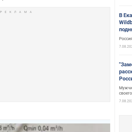
В Ек
Wildb
подн
Росси
7.08.20
"Зам
расс
Росс
Фото
Мужчи
своего
7.08.20