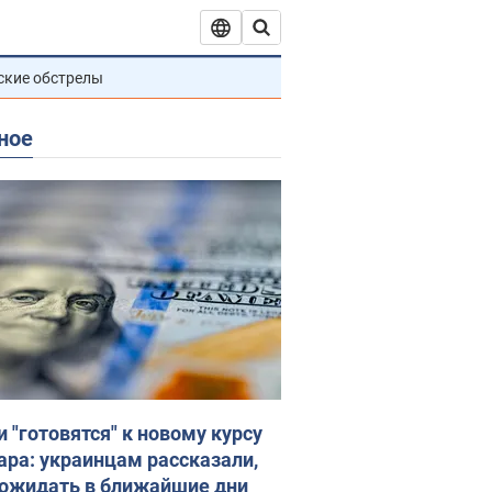
ские обстрелы
ное
и "готовятся" к новому курсу
ара: украинцам рассказали,
 ожидать в ближайшие дни