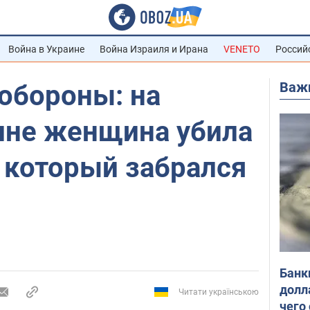
Война в Украине
Война Израиля и Ирана
VENETO
Россий
Важ
обороны: на
не женщина убила
 который забрался
Банк
долл
Читати українською
чего