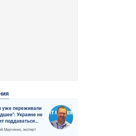
ения
 уже переживали
удшее": Украине не
ит поддаваться
аянию из-за
ей Марченко, эксперт
етного террора