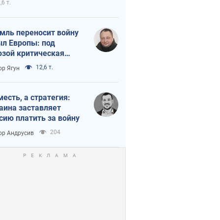
,6 т.
мль переносит войну
ыл Европы: под
озой критическая
истика
12,6 т.
ор Ягун
месть, а стратегия:
аина заставляет
сию платить за войну
204
ор Андрусив