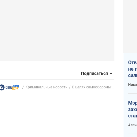
Отв
не 
Подписаться
сил
гос
Нико
Криминальные новости
В целях самообороны:...
Мэр
зах
ста
и н
Алек
рей