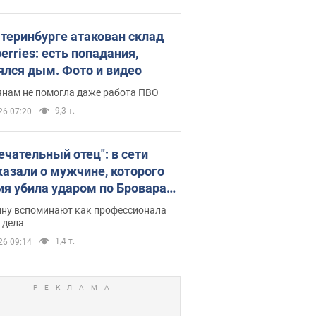
атеринбурге атакован склад
erries: есть попадания,
ялся дым. Фото и видео
янам не помогла даже работа ПВО
9,3 т.
26 07:20
ечательный отец": в сети
казали о мужчине, которого
ия убила ударом по Броварам.
ну вспоминают как профессионала
 дела
1,4 т.
26 09:14