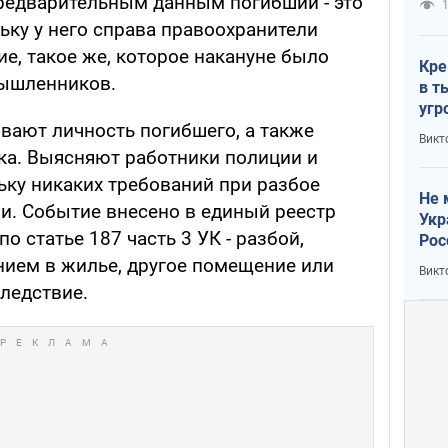
предварительным данным погибший - это
1
ьку у него справа правоохранители
е, такое же, которое накануне было
Кре
ышленников.
в т
угр
вают личность погибшего, а также
лог
Викт
ка. Выясняют работники полиции и
ьку никаких требований при разбое
Не 
и. Событие внесено в единый реестр
Укр
о статье 187 часть 3 УК - разбой,
Рос
ием в жилье, другое помещение или
Викт
ледствие.