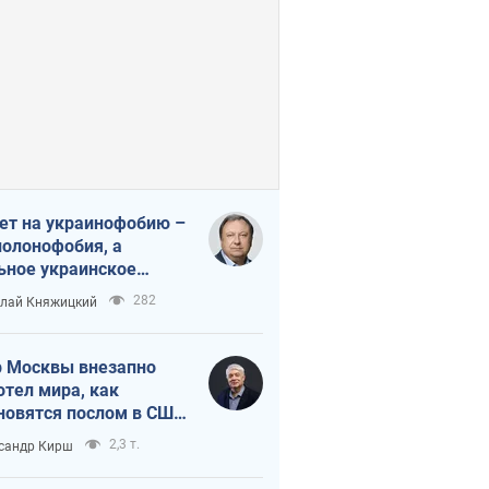
ет на украинофобию –
полонофобия, а
ьное украинское
ударство
282
лай Княжицкий
 Москвы внезапно
отел мира, как
новятся послом в США
овые украинские топ-
2,3 т.
сандр Кирш
тинги