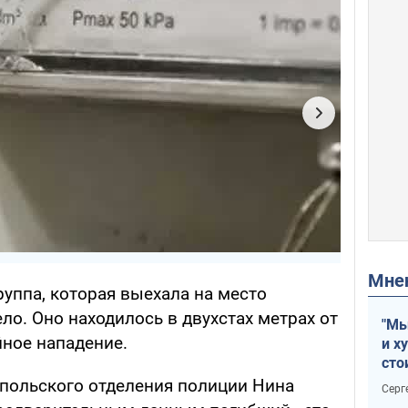
Мн
уппа, которая выехала на место
ло. Оно находилось в двухстах метрах от
"Мы
йное нападение.
и х
сто
отч
польского отделения полиции Нина
Серг
рак