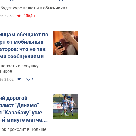
 будет курс валюты в обменниках
150,5 т.
26 22:58
инцам обещают по
грн от мобильных
аторов: что не так
ими сообщениями
 попасть в ловушку
ников
15,2 т.
26 21:02
й дорогой
олист "Динамо"
л "Карабаху" уже
0-й минуте матча.
о
нок проходит в Польше