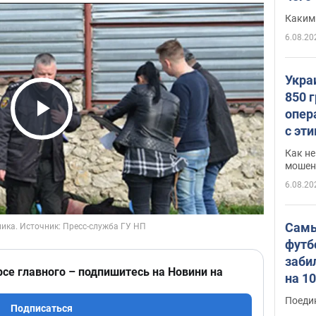
Каким
6.08.20
Укра
850 
опер
Play Video
с эт
Как не
мошен
6.08.20
Самы
футб
заби
рсе главного – подпишитесь на Новини на
на 1
Виде
Поеди
Подписаться