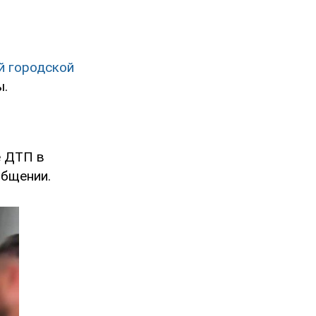
й городской
ы.
е ДТП в
общении.