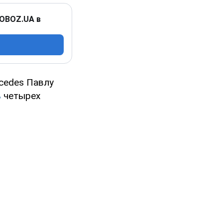
 OBOZ.UA в
cedes Павлу
ь
четырех