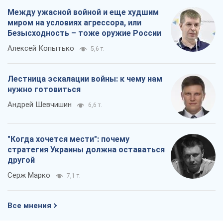
Между ужасной войной и еще худшим
миром на условиях агрессора, или
Безысходность – тоже оружие России
Алексей Копытько
5,6 т.
Лестница эскалации войны: к чему нам
нужно готовиться
Андрей Шевчишин
6,6 т.
"Когда хочется мести": почему
стратегия Украины должна оставаться
другой
Серж Марко
7,1 т.
Все мнения