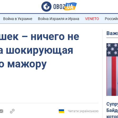
Война в Украине
Война Израиля и Ирана
VENETO
Россий
Важ
шек – ничего не
ова шокирующая
по мажору
Супр
Байд
Читати українською
кото