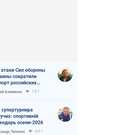
 атаки Сил обороны
аины сократили
порт российских
тепродуктов
1,8 т.
ей Клименко
 супертурнира
учих: спортивній
ендарь осени-2026
4,4 т.
сандр Липенко