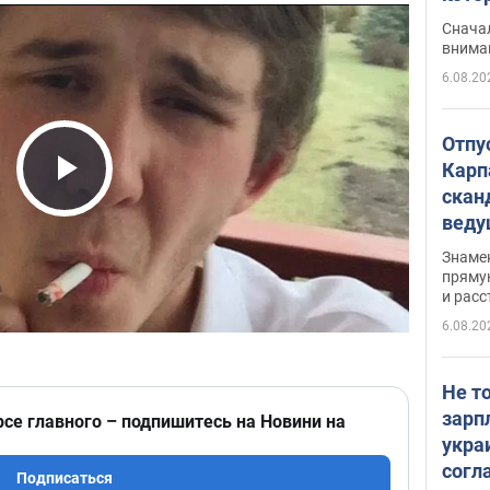
"агр
Сначал
внима
6.08.20
Отпу
Карп
скан
Play Video
вед
несп
Знаме
захе
пряму
и расс
6.08.20
Не т
зарп
рсе главного – подпишитесь на Новини на
укра
согл
Подписаться