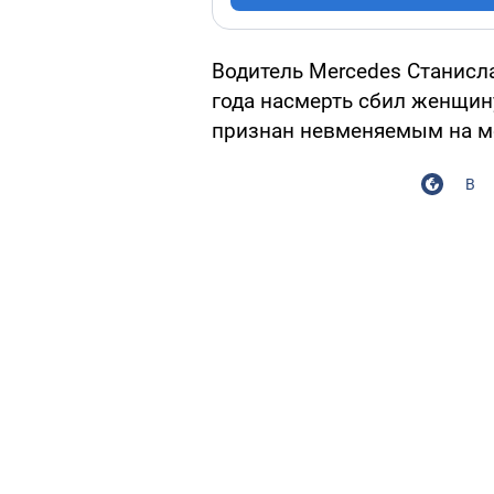
Водитель Mercedes Станисл
года насмерть сбил женщину
признан невменяемым на м
В