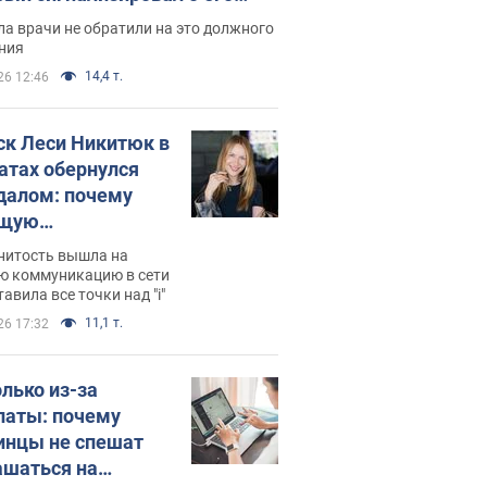
ессивном" раке
а врачи не обратили на это должного
ния
14,4 т.
26 12:46
ск Леси Никитюк в
атах обернулся
далом: почему
ущую
раведливо
нитость вышла на
йтили
ю коммуникацию в сети
тавила все точки над "i"
11,1 т.
26 17:32
олько из-за
латы: почему
инцы не спешат
ашаться на