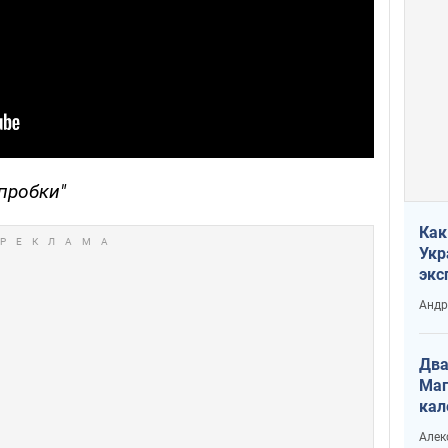
пробки"
Как
Укр
экс
неф
Андр
Два
Маг
кал
Алек