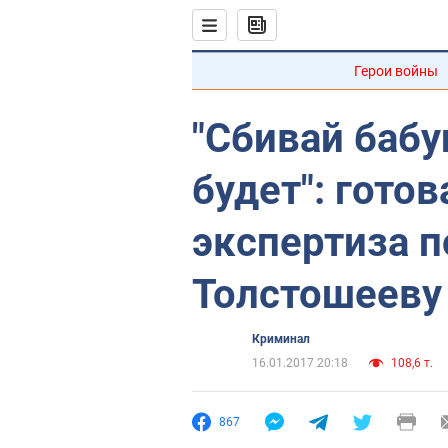
Герои войны
"Сбивай бабу
будет": гот
экспертиза 
Толстошееву
Криминал
16.01.2017 20:18
108,6 т.
867