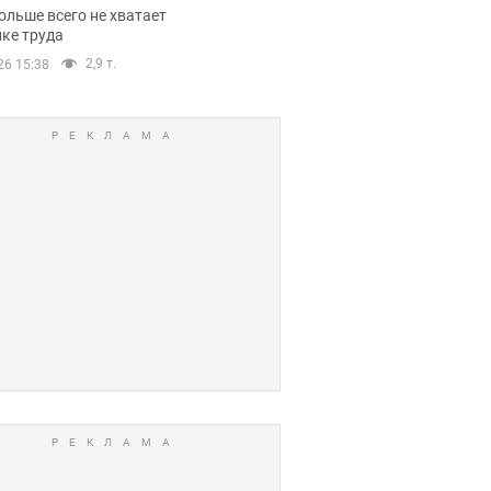
нсии
ольше всего не хватает
ке труда
2,9 т.
26 15:38