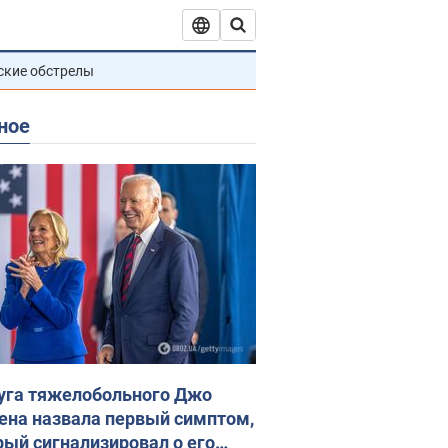
ские обстрелы
ное
уга тяжелобольного Джо
ена назвала первый симптом,
рый сигнализировал о его