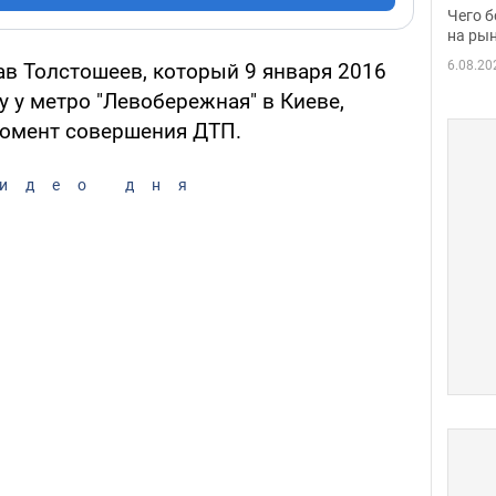
вака
Чего б
на рын
6.08.20
ав Толстошеев, который 9 января 2016
 у метро "Левобережная" в Киеве,
омент совершения ДТП.
идео дня