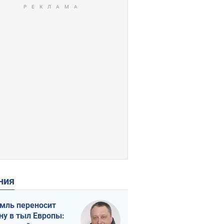
ения
мль переносит
ну в тыл Европы: