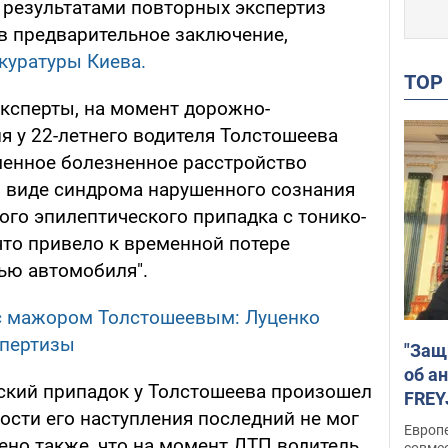
 результатами повторных экспертиз
в предварительное заключение,
куратуры Киева.
TO
эксперты, на момент дорожно-
я у 22-летнего водителя Толстошеева
енное болезненное расстройство
в виде синдрома нарушенного сознания
ого эпилептического припадка с тонико-
что привело к временной потере
ью автомобиля".
с мажором Толстошеевым: Луценко
спертизы
"Защ
об а
еский припадок у Толстошеева произошел
FREY
ости его наступления последний не мог
подд
Европ
ено также, что на момент ДТП водитель
совме