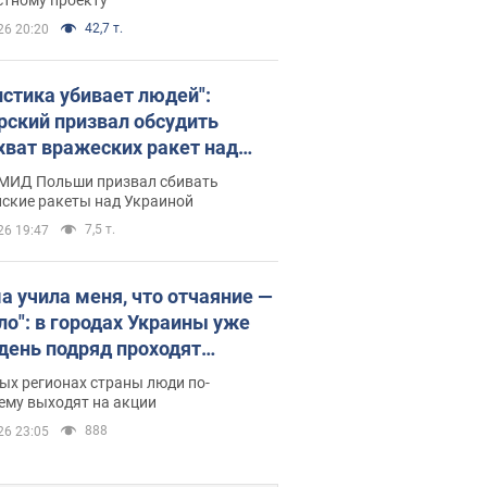
42,7 т.
26 20:20
истика убивает людей":
рский призвал обсудить
хват вражеских ракет над
иной
 МИД Польши призвал сбивать
йские ракеты над Украиной
7,5 т.
26 19:47
а учила меня, что отчаяние —
зло": в городах Украины уже
 день подряд проходят
овые митинги за
ых регионах страны люди по-
ращение Федорова. Фото и
ему выходят на акции
о
888
26 23:05