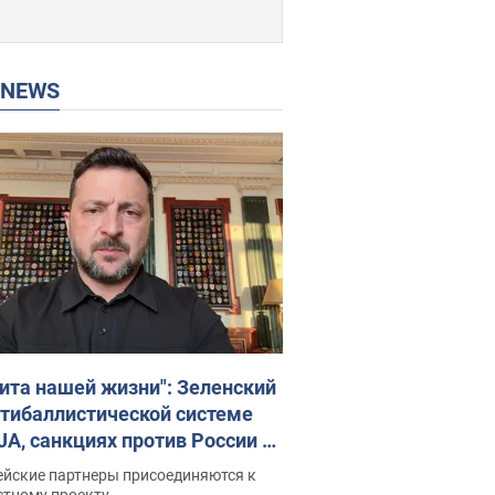
P NEWS
ита нашей жизни": Зеленский
нтибаллистической системе
JA, санкциях против России и
ержке аграриев. Видео
ейские партнеры присоединяются к
стному проекту