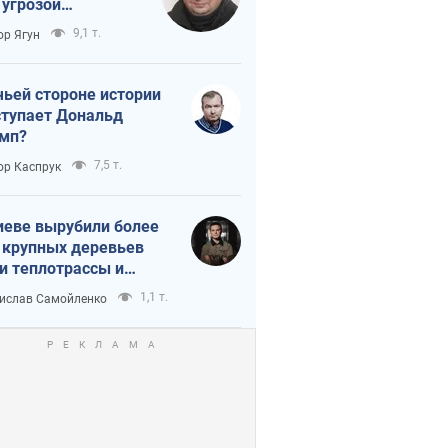
 угрозой
тическая
9,1 т.
ор Ягун
истика
чьей стороне истории
тупает Дональд
мп?
7,5 т.
ор Каспрук
иеве вырубили более
 крупных деревьев
и теплотрассы и
реки Генплану
1,1 т.
ислав Самойленко