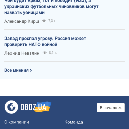
Чей будет Крым, тот и победит (NSJ), а
украинских футбольных чиновников могут
назвать убийцами
Александр Кирш
7,3 т.
Запад проспал угрозу: Россия может
проверить НАТО войной
Леонид Невзлин
8,5 т.
Все мнения
В начало
О компании
Команда