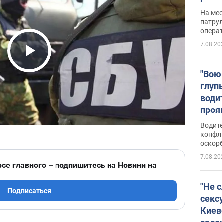
марш
На ме
адми
патрул
опера
Виде
7.08.20
Play Video
"Вою
глуп
води
проя
укра
Водите
попла
конфл
оскорб
Виде
7.08.20
рсе главного – подпишитесь на Новини на
"Не 
Подписаться
секс
Киев