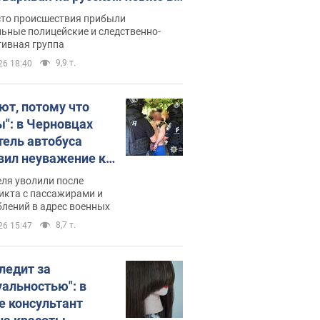
рутке: полиция составила
сто происшествия прибыли
нистративный протокол.
ьные полицейские и следственно-
тивная группа
о
9,9 т.
26 18:40
ют, потому что
ы": в Черновцах
тель автобуса
вил неуважение к
инским военным и
ля уволили после
тился за это.
икта с пассажирами и
лений в адрес военных
о
8,7 т.
26 15:47
следит за
уальностью": в
е консультант