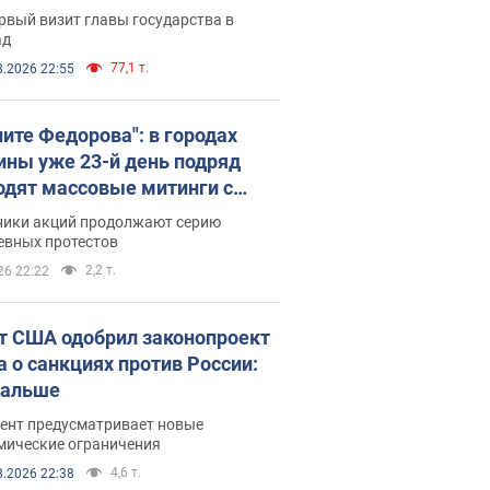
рвый визит главы государства в
ад
77,1 т.
8.2026 22:55
ните Федорова": в городах
ины уже 23-й день подряд
одят массовые митинги с
атами. Фото и видео
ники акций продолжают серию
евных протестов
2,2 т.
26 22:22
т США одобрил законопроект
а о санкциях против России:
дальше
ент предусматривает новые
мические ограничения
4,6 т.
8.2026 22:38