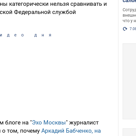
сало
ны категорически нельзя сравнивать и
оско
Сотру
ийской Федеральной службой
посл
внешн
что у 
разг
Фото
7.0
идео дня
 блоге на "
Эхо Москвы
" журналист
 о том, почему
Аркадий Бабченко, на