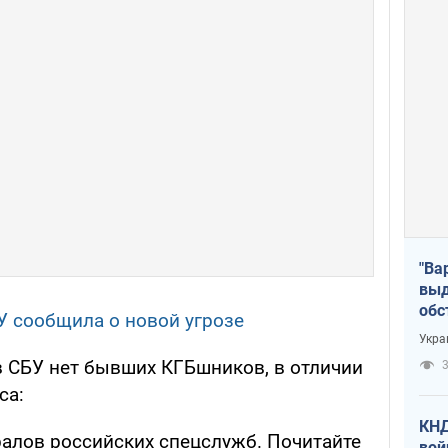
"Ва
выд
обс
У сообщила о новой угрозе
дро
Укра
офи
в СБУ нет бывших КГБшников, в отличии
3
са:
КНД
ралов российских спецслужб. Почитайте
вой