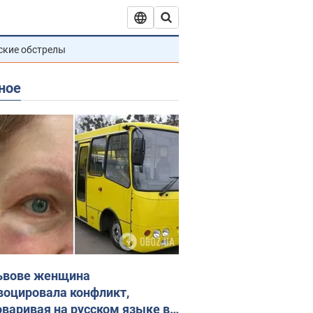
ские обстрелы
ное
ьвове женщина
воцировала конфликт,
оваривая на русском языке в