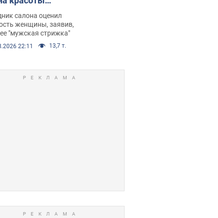
на красоты
рбил женщину
дник салона оценил
е химиотерапии,
ость женщины, заявив,
нее "мужская стрижка"
орелся скандал.
13,7 т.
8.2026 22:11