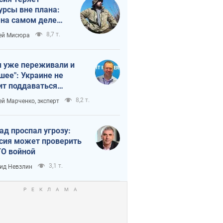
урсы вне плана:
 на самом деле
тует темп войны
8,7 т.
ей Мисюра
 уже переживали и
шее": Украине не
ит поддаваться
аянию из-за
8,2 т.
ей Марченко, эксперт
етного террора
ад проспал угрозу:
сия может проверить
О войной
3,1 т.
ид Невзлин