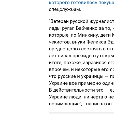
которого готовилось покуш
спецслужбам.
"Ветеран русской журналис
лады ругал Бабченко за то,
которые, по Минкину, дети
чекистов, внуки Феликса Э
вредно долго состоять в о
лет писал президенту откры
итоге, похоже, заразился ег
впрочем, и некоторые его я
что русские и украинцы — по
Украине все примерно одина
В действительности это — е
Украине люди, ни черта о не
понимающие", - написал он.