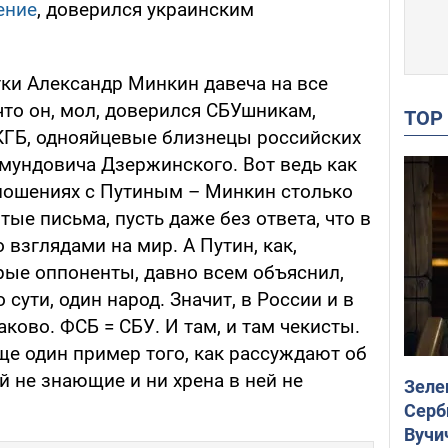
ение
, доверился украинским
тки Александр Минкин давеча на все
 что он, мол, доверился СБУшникам,
TO
 КГБ, однояйцевые близнецы российских
дмундовича Дзержинского. Вот ведь как
тношениях с Путиным – Минкин столько
тые письма, пусть даже без ответа, что в
о взглядами на мир. А Путин, как,
рые оппоненты, давно всем объяснил,
 сути, один народ. Значит, в России и в
ково. ФСБ = СБУ. И там, и там чекисты.
ще один пример того, как рассуждают об
й не знающие и ни хрена в ней не
Зеле
Серб
Вучи