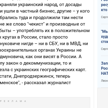
храняли украинский народ, от досады
рес
кто
и ушли в частный бизнес, другие – у кого
дик
брались туда и продолжили там нести
Серг
не же слово "чекист" и производные от
забыты – употреблять их в положительном
"Мы
худ
 кругах в России, стало просто
сто
уковиче нигде – ни в СБУ, ни в МВД, ни
отч
Серг
авоохранительных органах Украины не
рак
муновича, как они висят в России. А
илу закон о декоммунизации, то и
Зап
Рос
зла с украинских географических карт.
НАТ
стати, Днепродзержинск, теперь
Леон
менское", - рассказал журналист