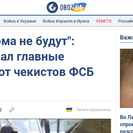
Война в Украине
Война Израиля и Ирана
VENETO
Россий
Важ
ма не будут":
вал главные
от чекистов ФСБ
Читати українською
Во Л
спро
разг