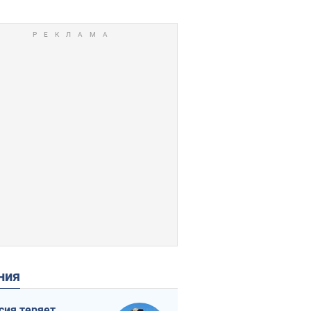
ения
сия теряет