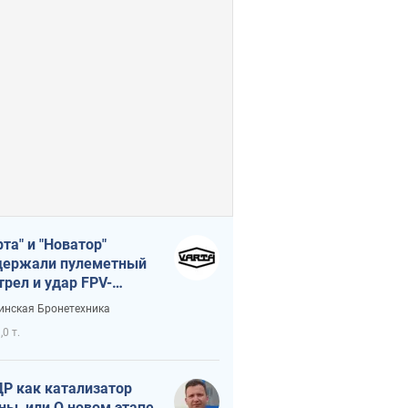
рта" и "Новатор"
ержали пулеметный
трел и удар FPV-
на, сохранив жизнь
инская Бронетехника
церу ВСУ
,0 т.
Р как катализатор
ны, или О новом этапе