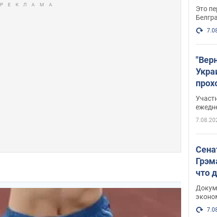
Это пе
Белгр
7.0
"Вер
Укра
прох
плак
Участ
ежедн
7.08.20
Сена
Грэм
что 
Докум
эконо
7.0