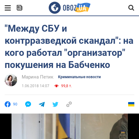
"Между СБУ и
контрразведкой скандал": на
кого работал "организатор"
покушения на Бабченко
Марина Петик
Криминальные новости
1.06.2018 14:07
99,8 т.
90