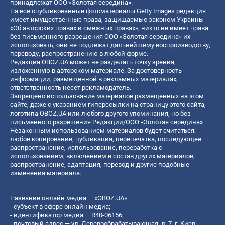
принадлежат ООО «Золотая середина».
На все опубликованные фотоматериалы Getty Images редакция
имеет имущественные права, защищаемые законом Украины
«Об авторских правах и смежных правах», никто не имеет права
без письменного разрешения ООО «Золотая середина» их
использовать, они не подлежат дальнейшему воспроизводству,
переводу, распространению в любой форме.
Редакция OBOZ.UA может не разделять точку зрения,
изложенную в авторском материале. За достоверность
информации, размещенной в рекламных материалах,
ответственность несет рекламодатель.
Запрещено использование материалов размещенных на этом
сайте, даже с указанием гиперссылки на страницу этого сайта,
логотипа OBOZ.UA или любого другого упоминания, но без
письменного разрешения Редакции/ООО «Золотая середина»
Незаконным использованием материалов будет считаться:
любое копирование, публикация, перепечатка, последующее
распространение, использование, переработка с
использованием, включением в состав других материалов,
распространение, адаптация, перевод и другие подобные
изменения материала.
Название онлайн медиа — «OBOZ.UA»
- субъект в сфере онлайн медиа;
- идентификатор медиа — R40-06156;
- почтовый адрес — ул. Деревообрабатывающая, д. 7, г. Киев,