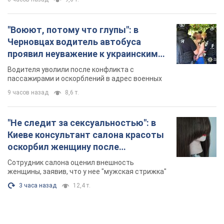
"Воюют, потому что глупы": в
Черновцах водитель автобуса
проявил неуважение к украинским
военным и поплатился за это.
Водителя уволили после конфликта с
Видео
пассажирами и оскорблений в адрес военных
9 часов назад
8,6 т.
"Не следит за сексуальностью": в
Киеве консультант салона красоты
оскорбил женщину после
химиотерапии, разгорелся скандал.
Сотрудник салона оценил внешность
Фото
женщины, заявив, что у нее "мужская стрижка"
3 часа назад
12,4 т.