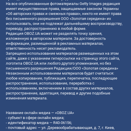
На все опубликованные фотоматериалы Getty Images редакция
имеет имущественные права, защищаемые законом Украины
«Об авторских правах и смежных правах», никто не имеет права
без письменного разрешения ООО «Золотая середина» их
использовать, они не подлежат дальнейшему воспроизводству,
переводу, распространению в любой форме.
Редакция OBOZ.UA может не разделять точку зрения,
изложенную в авторском материале. За достоверность
информации, размещенной в рекламных материалах,
ответственность несет рекламодатель.
Запрещено использование материалов размещенных на этом
сайте, даже с указанием гиперссылки на страницу этого сайта,
логотипа OBOZ.UA или любого другого упоминания, но без
письменного разрешения Редакции/ООО «Золотая середина»
Незаконным использованием материалов будет считаться:
любое копирование, публикация, перепечатка, последующее
распространение, использование, переработка с
использованием, включением в состав других материалов,
распространение, адаптация, перевод и другие подобные
изменения материала.
Название онлайн медиа — «OBOZ.UA»
- субъект в сфере онлайн медиа;
- идентификатор медиа — R40-06156;
- почтовый адрес — ул. Деревообрабатывающая, д. 7, г. Киев,