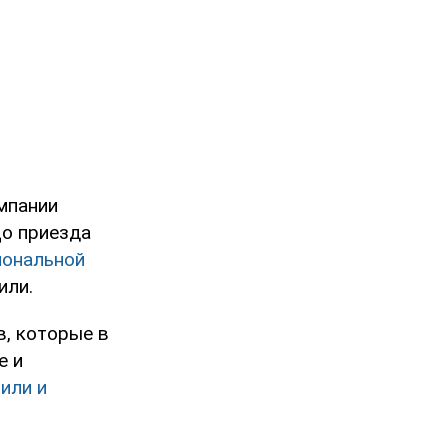
мпании
До приезда
иональной
или.
, которые в
е и
или и