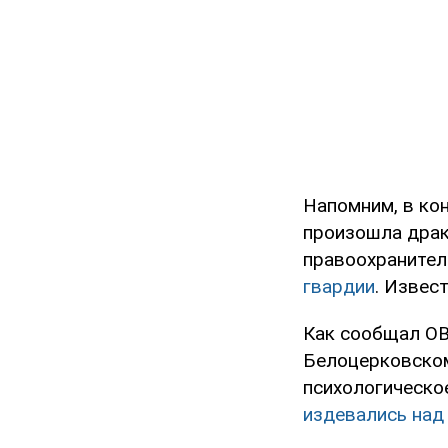
Напомним, в ко
произошла драк
правоохраните
гвардии
. Извес
Как сообщал OB
Белоцерковском
психологическо
издевались над