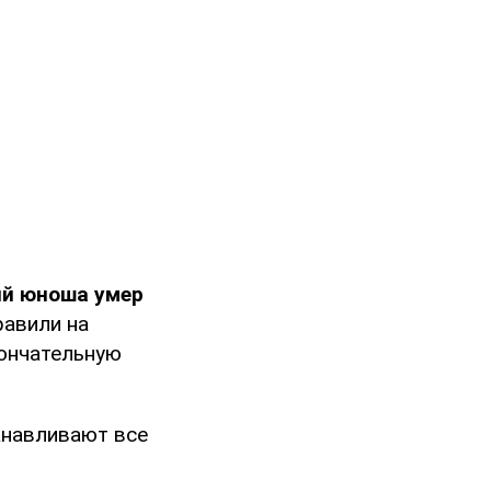
ий юноша умер
равили на
кончательную
анавливают все