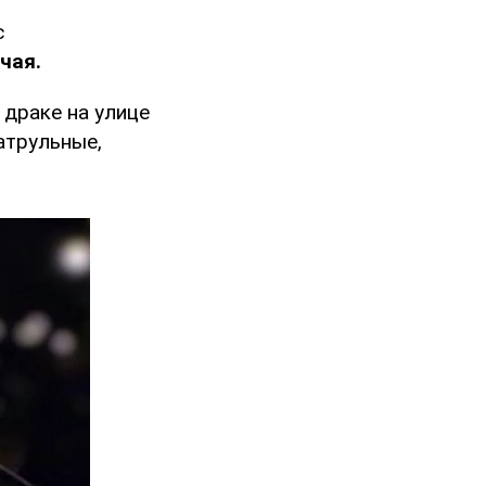
с
чая.
 драке на улице
атрульные,