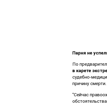
Парня не успе
По предварител
в карете экст
судебно-медици
причину смерти.
"Сейчас правоо
обстоятельства