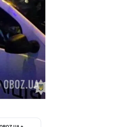
 OBOZ.UA в