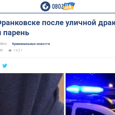
Франковске после уличной дра
й парень
юйко
Криминальные новости
40
13,2 т.