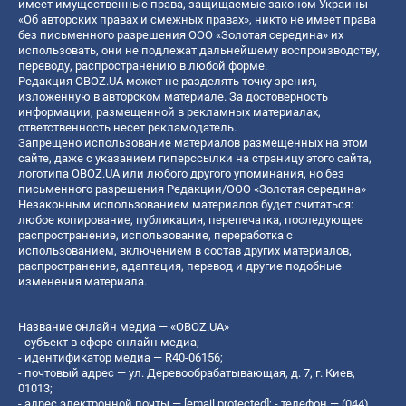
имеет имущественные права, защищаемые законом Украины
«Об авторских правах и смежных правах», никто не имеет права
без письменного разрешения ООО «Золотая середина» их
использовать, они не подлежат дальнейшему воспроизводству,
переводу, распространению в любой форме.
Редакция OBOZ.UA может не разделять точку зрения,
изложенную в авторском материале. За достоверность
информации, размещенной в рекламных материалах,
ответственность несет рекламодатель.
Запрещено использование материалов размещенных на этом
сайте, даже с указанием гиперссылки на страницу этого сайта,
логотипа OBOZ.UA или любого другого упоминания, но без
письменного разрешения Редакции/ООО «Золотая середина»
Незаконным использованием материалов будет считаться:
любое копирование, публикация, перепечатка, последующее
распространение, использование, переработка с
использованием, включением в состав других материалов,
распространение, адаптация, перевод и другие подобные
изменения материала.
Название онлайн медиа — «OBOZ.UA»
- субъект в сфере онлайн медиа;
- идентификатор медиа — R40-06156;
- почтовый адрес — ул. Деревообрабатывающая, д. 7, г. Киев,
01013;
- адрес электронной почты —
[email protected]
; - телефон — (044)