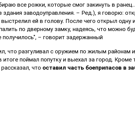
абираю все рожки, которые смог закинуть в ране
з здания заводоуправления. – Ред.), я говорю: отк
 выстрелил ей в голову. После чего открыл одну 
палить по дверному замку, надеясь, что можно буд
е получилось", – говорит задержанный
л, что разгуливал с оружием по жилым районам и 
в итоге поймал попутку и выехал за город. Кроме 
рассказал, что
оставил часть боеприпасов в з