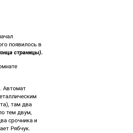
начал
ого появилось в
конца страницы).
омнате
т. Автомат
металлическим
та), там два
по тем двум,
два срочника и
ает Рябчук.