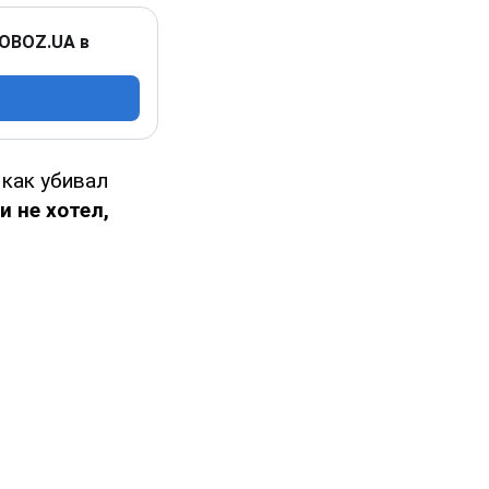
 OBOZ.UA в
 как убивал
и не хотел,