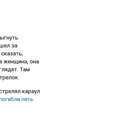
ыгнуть.
ышел за
 сказать,
а женщина, она
глядят. Там
стрелок.
стрелял караул
погибли пять