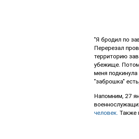
"Я бродил по за
Перерезал пров
территорию заво
убежище. Потом
меня подкинула 
"заброшка" есть
Напомним, 27 я
военнослужащих
человек.
Также 