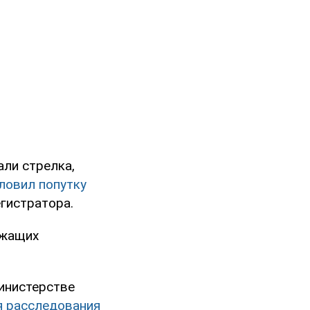
али стрелка,
ловил попутку
гистратора.
ужащих
инистерстве
я расследования