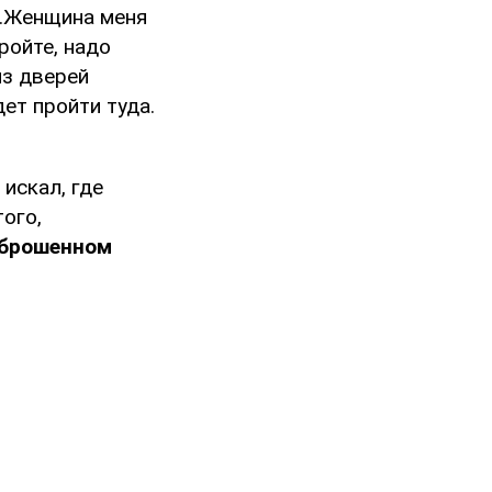
ц…Женщина меня
ройте, надо
из дверей
ет пройти туда.
искал, где
того,
аброшенном