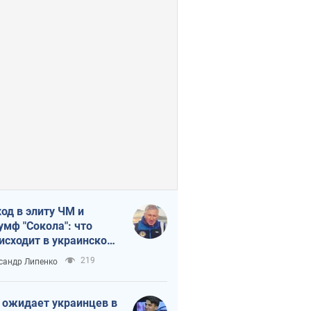
од в элиту ЧМ и
умф "Сокола": что
исходит в украинском
кее
219
сандр Липенко
 ожидает украинцев в