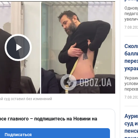
Однов
педаг
увелич
7.08.20
Скол
балл
Play Video
пере
укра
июле
Украи
назв
услови
перех
7.08.20
Аури
рсе главного – подпишитесь на Новини на
суд 
пенс
Подписаться