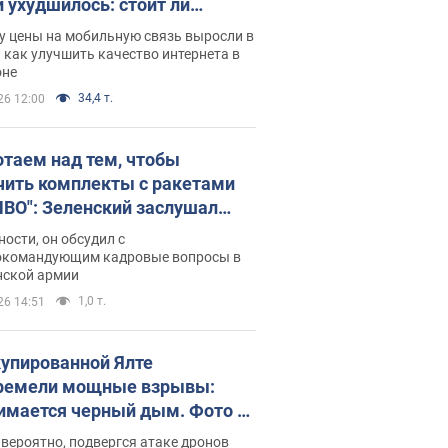
и ухудшилось: стоит ли
ваться на цены
у цены на мобильную связь выросли в
 как улучшить качество интернета в
оне
34,4 т.
26 12:00
отаем над тем, чтобы
чить комплекты с ракетами
ПВО": Зеленский заслушал
ад Драпатого и объявил о
ности, он обсудил с
х мерах
окомандующим кадровые вопросы в
нской армии
1,0 т.
26 14:51
купированной Ялте
ремели мощные взрывы:
имается черный дым. Фото и
о
 вероятно, подвергся атаке дронов