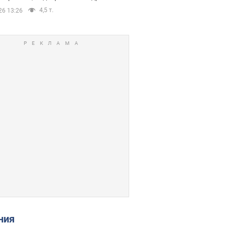
4,5 т.
26 13:26
ения