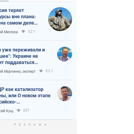
сия теряет
урсы вне плана:
 на самом деле
тует темп войны
3,2 т.
ей Мисюра
 уже переживали и
шее": Украине не
ит поддаваться
аянию из-за
5,2 т.
ей Марченко, эксперт
етного террора
Р как катализатор
ны, или О новом этапе
сийско-
ерокорейского союза
237
сей Кущ