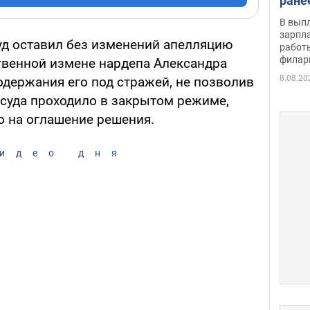
ране
скол
В вып
певи
зарпла
д оставил без изменений апелляцию
работ
филар
твенной измене нардепа Александра
8.08.20
одержания его под стражей, не позволив
 суда проходило в закрытом режиме,
о на оглашение решения.
идео дня