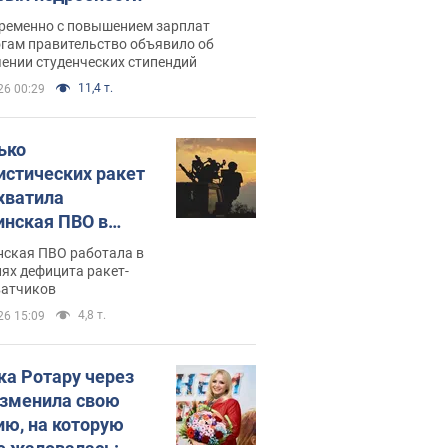
ременно с повышением зарплат
огам правительство объявило об
ении студенческих стипендий
11,4 т.
26 00:29
ько
истических ракет
хватила
инская ПВО в
: в Минобороны
нская ПВО работала в
али цифру
ях дефицита ракет-
ватчиков
4,8 т.
26 15:09
ка Ротару через
изменила свою
ию, на которую