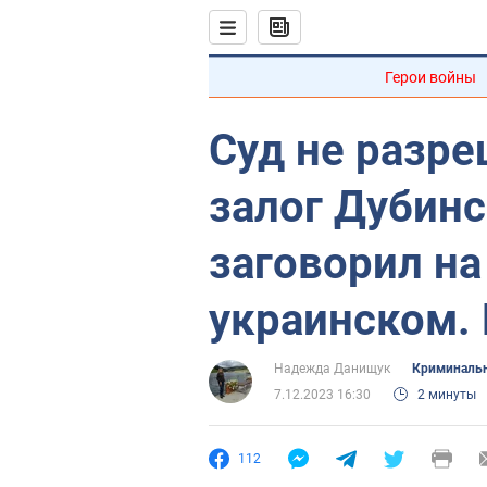
Герои войны
Суд не разре
залог Дубинс
заговорил на
украинском.
Надежда Данищук
Криминальн
7.12.2023 16:30
2 минуты
112