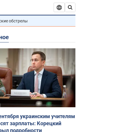
ские обстрелы
ное
сентября украинским учителям
сят зарплаты: Корецкий
рыл подробности