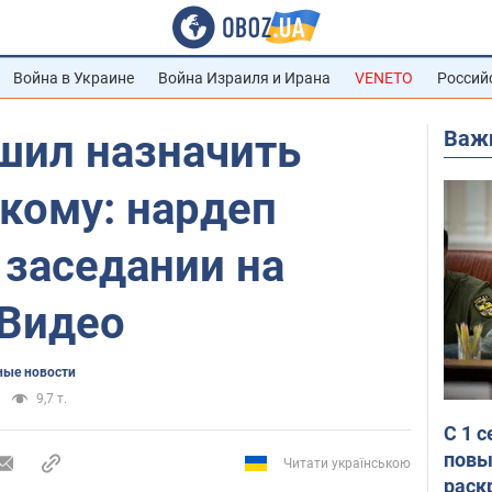
Война в Украине
Война Израиля и Ирана
VENETO
Россий
Важ
шил назначить
кому: нардеп
 заседании на
 Видео
ые новости
9,7 т.
С 1 
повы
Читати українською
раск