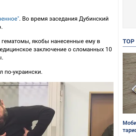
венное"
. Во время заседания Дубинский
.
TO
 гематомы, якобы нанесенные ему в
 медицинское заключение о сломанных 10
ы.
л по-украински.
Моби
тари