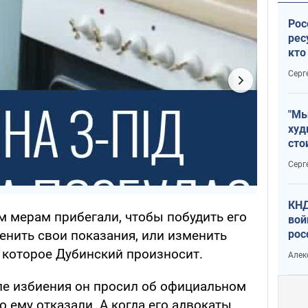
Рос
рес
кто
дик
Серг
"Мы
худ
сто
отч
Серг
рак
КНД
м мерам прибегали, чтобы побудить его
вой
рос
енить свои показания, или изменить
сев
 которое Дубинский произносит.
Алек
ле избиения он просил об официальном
 ему отказали. А когда его адвокаты