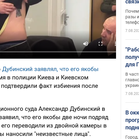
связ
жало
Почем
разы и
телеф
7.08.20
"Раб
полу
для 
р
Дубинский заявлял, что его якобы
докл
В част
емя в полиции Киева и Киевском
новы
главн
 подтвердили факт избиения после
украи
7.08.20
ионного суда Александр Дубинский в
В ок
аявил, что его якобы две ночи подряд
прог
 его переводили из двойной камеры в
подн
ы наносили "неизвестные лица".
виде
Город,