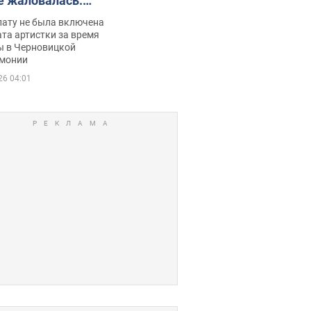
е жаловалась:
ько получала
лату не была включена
ца
та артистки за время
ы в Черновицкой
монии
26 04:01