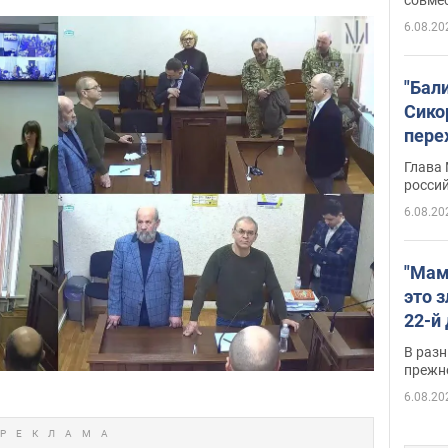
6.08.20
"Бал
Сико
пере
Укра
Глава
росси
6.08.20
"Мам
это 
22-й
масс
В разн
возв
прежн
виде
6.08.20