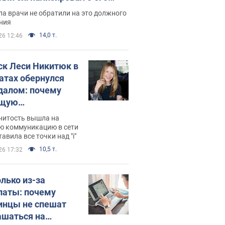
ессивном" раке
а врачи не обратили на это должного
ния
14,0 т.
26 12:46
ск Леси Никитюк в
атах обернулся
далом: почему
ущую
раведливо
нитость вышла на
йтили
ю коммуникацию в сети
тавила все точки над "i"
10,5 т.
26 17:32
олько из-за
латы: почему
инцы не спешат
ашаться на