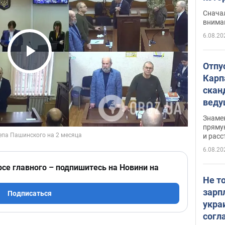
"агр
Сначал
внима
6.08.20
Play Video
Отпу
Карп
скан
вед
несп
Знаме
захе
пряму
и расс
6.08.20
рсе главного – подпишитесь на Новини на
Не т
зарп
Подписаться
укра
согл