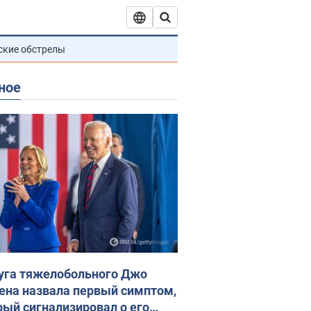
ские обстрелы
ное
уга тяжелобольного Джо
ена назвала первый симптом,
рый сигнализировал о его