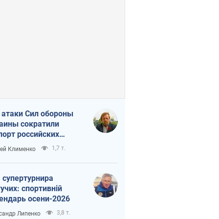
 атаки Сил обороны
аины сократили
порт российских
тепродуктов
1,7 т.
ей Клименко
 супертурнира
учих: спортивній
ендарь осени-2026
3,8 т.
сандр Липенко