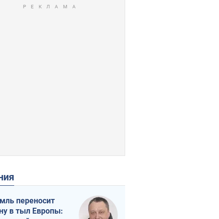
ения
мль переносит
ну в тыл Европы: