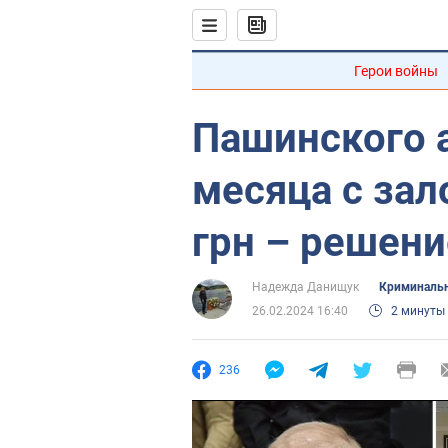
Герои войны
Пашинского а
месяца с зал
грн – решени
Надежда Данищук
Криминальн
26.02.2024 16:40
2 минуты
236