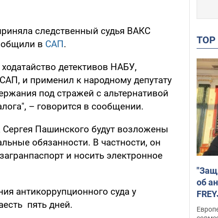
приняла следственный судья ВАКС
TO
сообщили в
САП
.
 ходатайство детективов НАБУ,
САП, и применил к народному депутату
держания под стражей с альтернативой
алога", – говорится в сообщении.
на Сергея Пашинского будут возложены
льные обязанности. В частности, он
загранпаспорт и носить электронное
"Защ
об а
ия антикоррупционного суда у
FREY
аесть пять дней.
подд
Европ
совме