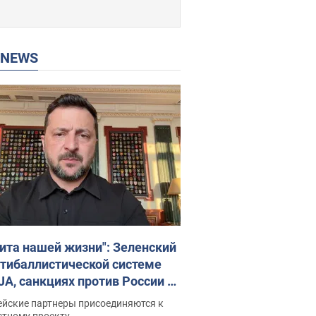
P NEWS
ита нашей жизни": Зеленский
нтибаллистической системе
JA, санкциях против России и
ержке аграриев. Видео
ейские партнеры присоединяются к
стному проекту