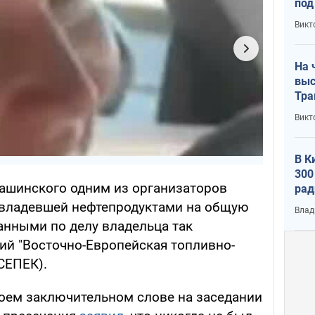
под
кри
Викт
лог
На 
выс
Тра
Викт
В К
300
Пашинского одним из организаторов
рад
воп
авладевшей нефтепродуктами на общую
Влад
анными по делу владельца так
й "Восточно-Европейская топливно-
СЕПЕК).
оем заключительном слове на заседании