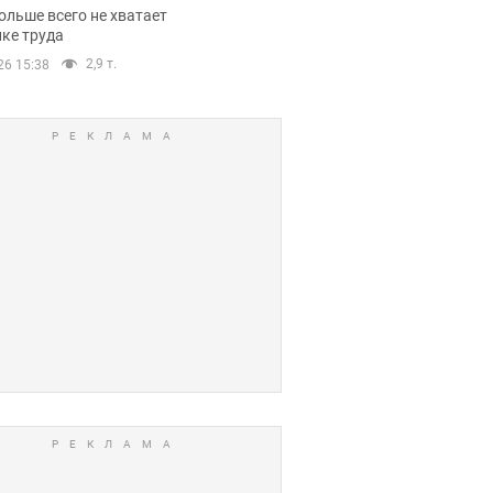
нсии
ольше всего не хватает
ке труда
2,9 т.
26 15:38