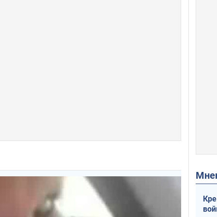
Мн
Кре
вой