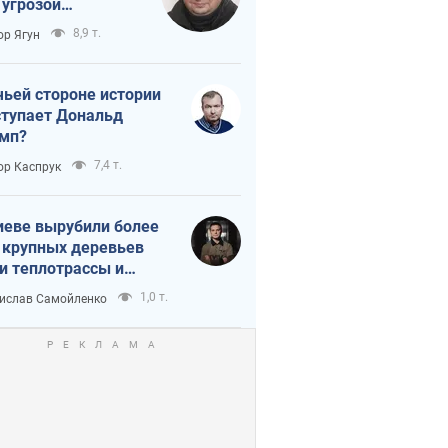
 угрозой
тическая
8,9 т.
ор Ягун
истика
чьей стороне истории
тупает Дональд
мп?
7,4 т.
ор Каспрук
иеве вырубили более
 крупных деревьев
и теплотрассы и
реки Генплану
1,0 т.
ислав Самойленко