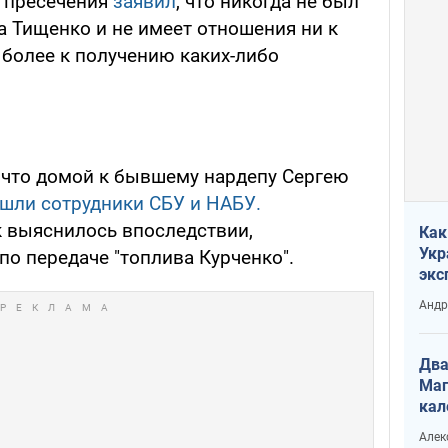
ы пресечения
заявил
, что никогда не был
а Тищенко и не имеет отношения ни к
 более к получению каких-либо
, что домой к бывшему нардепу Сергею
шли сотрудники СБУ и НАБУ.
к выяснилось впоследствии,
Как
Укр
по передаче "топлива Курченко".
экс
неф
Андр
Два
Маг
кал
Алек