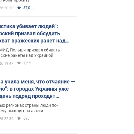
37,0 т.
26 20:20
истика убивает людей":
рский призвал обсудить
хват вражеских ракет над
иной
 МИД Польши призвал сбивать
йские ракеты над Украиной
7,2 т.
26 19:47
а учила меня, что отчаяние —
зло": в городах Украины уже
 день подряд проходят
овые митинги за
ых регионах страны люди по-
ращение Федорова. Фото и
ему выходят на акции
о
690
26 22:30