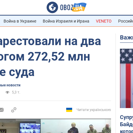
Война в Украине
Война Израиля и Ирана
VENETO
Россий
Важ
рестовали на два
огом 272,52 млн
е суда
ые новости
5,3 т.
Читати українською
Супр
Байд
кото