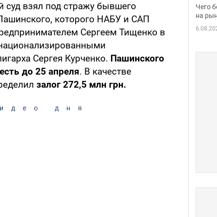
вака
 суд взял под стражу бывшего
Чего б
на рын
 Пашинского, которого НАБУ и САП
6.08.20
предпринимателем Сергеем Тищенко в
 национализированными
лигарха Сергея Курченко.
Пашинского
 есть до 25 апреля
. В качестве
пределил
залог 272,5 млн грн.
идео дня