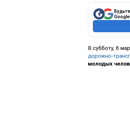
Будьте
Google
В субботу, 8 м
дорожно-транс
молодых челов