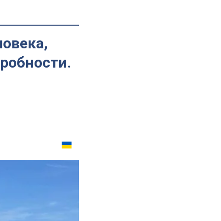
овека,
робности.