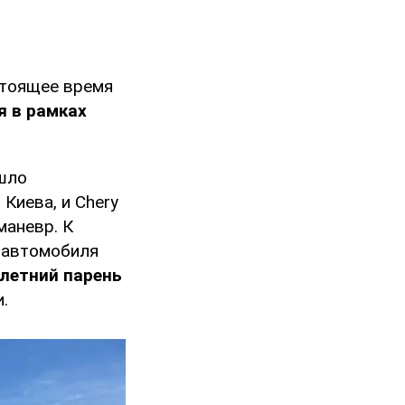
стоящее время
я в рамках
шло
Киева, и Chery
маневр. К
в автомобиля
-летний парень
.