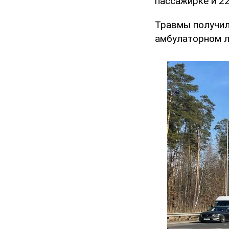
пассажирке и 22
Травмы получил 
амбулаторном л