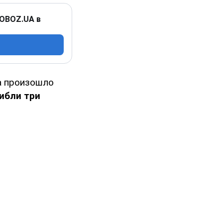
 OBOZ.UA в
а произошло
ибли три