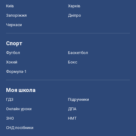
Київ
Харків
Запоріжжя
Дніпро
Черкаси
Спорт
Футбол
Баскетбол
Хокей
Бокс
Формула-1
Моя школа
ГДЗ
Підручники
Онлайн уроки
ДПА
ЗНО
НМТ
СНД посібники