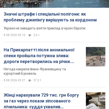
Значні штрафи і спеціальні полігони: як
проблему джипінгу вирішують за кордоном
Україні не завадить взяти приклад із країн Європи
8.08.2026 05:10
2,6 т.
На Прикарпатті після аномальної
спеки пройшла потужна злива:
дороги перетворились на річки.
Відео
Негода накрила Івано-Франківщину та
курортний Буковель
8.08.2026 09:27
37,3 т.
Жінці нарахували 729 тис. грн боргу
за газ через покази зіпсованого
лічильника: суддя ухвалив