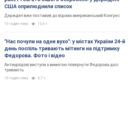
США оприлюднили список
Держдеп вже поставив до відома американський Конгрес
10 годин тому
13,6 т.
"Нас почули на одне вухо": у містах України 24-й
день поспіль тривають мітинги на підтримку
Федорова. Фото і відео
Антиурядові виступи з вимогою повернути Федорова досі
тривають
10 годин тому
5,7 т.