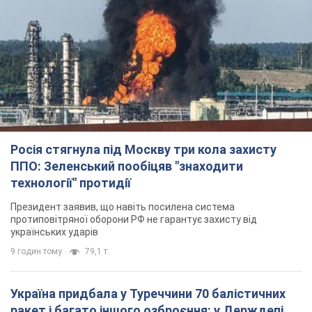
Росія стягнула під Москву три кола захисту
ППО: Зеленський пообіцяв "знаходити
технології" протидії
Президент заявив, що навіть посилена система
протиповітряної оборони РФ не гарантує захисту від
українських ударів
9 годин тому
79,1 т.
Україна придбала у Туреччини 70 балістичних
ракет і багато іншого озброєння: у Держдепі