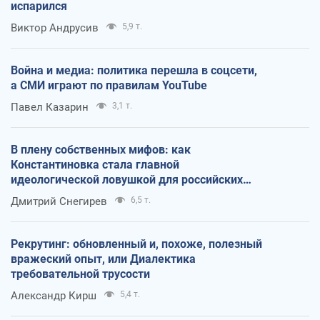
испарился
Виктор Андрусив
5,9 т.
Война и медиа: политика перешла в соцсети,
а СМИ играют по правилам YouTube
Павел Казарин
3,1 т.
В плену собственных мифов: как
Константиновка стала главной
идеологической ловушкой для российских
оккупантов
Дмитрий Снегирев
6,5 т.
Рекрутинг: обновленный и, похоже, полезный
вражеский опыт, или Диалектика
требовательной трусости
Александр Кирш
5,4 т.