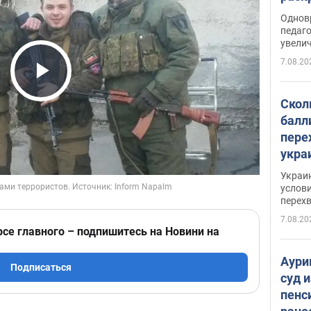
Однов
педаг
увелич
7.08.20
Play Video
Скол
балл
пере
укра
июле
Украи
назв
услови
перех
7.08.20
рсе главного – подпишитесь на Новини на
Аури
Подписаться
суд 
пенс