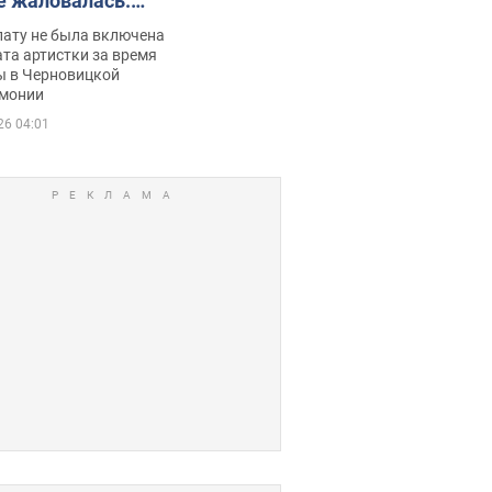
е жаловалась:
ько получала
лату не была включена
ца
та артистки за время
ы в Черновицкой
монии
26 04:01