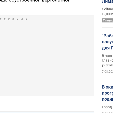
Лима
крит
Сейчас
удал
групп
Спецп
"Раб
полу
для 
докл
В част
новы
главн
украи
7.08.20
В ок
прог
подн
виде
Город,