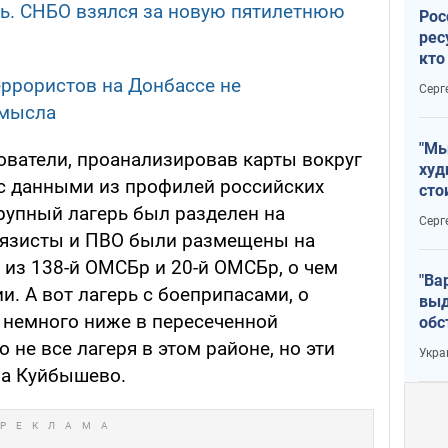
ть. СНБО взялся за новую пятилетнюю
Рос
рес
кто
дик
еррористов на Донбассе не
Серг
амысла
"Мы
ователи, проанализировав карты вокруг
худ
с данными из профилей российских
сто
отч
крупный лагерь был разделен на
Серг
рак
вязисты и ПВО были размещены на
ы из 138-й ОМСБр и 20-й ОМСБр, о чем
"Ва
. А вот лагерь с боеприпасами, о
выд
 немного ниже в пересеченной
обс
дро
о не все лагеря в этом районе, но эти
Укра
офи
ла Куйбышево.