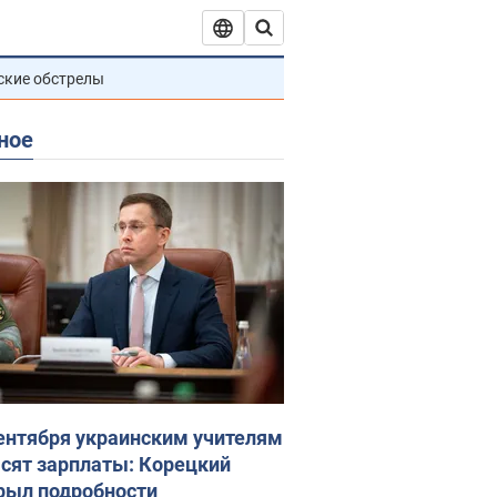
ские обстрелы
ное
сентября украинским учителям
сят зарплаты: Корецкий
рыл подробности