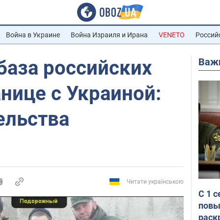
Война в Украине
Война Израиля и Ирана
VENETO
Россий
Важ
база российских
анице с Украиной:
ельства
Читати українською
С 1 
повы
раск