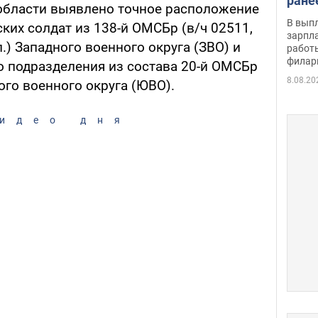
ране
области выявлено точное расположение
скол
В вып
ких солдат из 138-й ОМСБр (в/ч 02511,
певи
зарпла
.) Западного военного округа (ЗВО) и
работ
филар
о подразделения из состава 20-й ОМСБр
8.08.20
ого военного округа (ЮВО).
идео дня