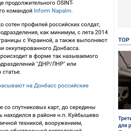
де продолжительного OSINT-
ого командой
Inform Napalm.
о сотен профилей российских солдат,
подразделения, как минимум, с лета 2014
TO
 границы с Украиной, а также выполняют
ии оккупированного Донбасса.
роисходит в форме так называемого
одразделений "ДНР/ЛНР" или
 статье.
расывают на Донбасс российские
е со спутниковых карт, до середины
ь находился в районе н.п. Куйбышево
Трет
личной техникой, вооружением,
для 
ошо обустроенной вертолетной