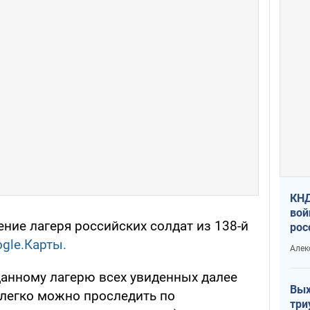
КНД
вой
ние лагеря российских солдат из 138-й
рос
сев
gle.Карты.
Алек
данному лагерю всех увиденных далее
Вых
 легко можно проследить по
три