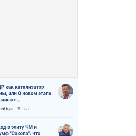
Р как катализатор
ны, или О новом этапе
сийско-
ерокорейского союза
867
сей Кущ
од в элиту ЧМ и
умф "Сокола": что