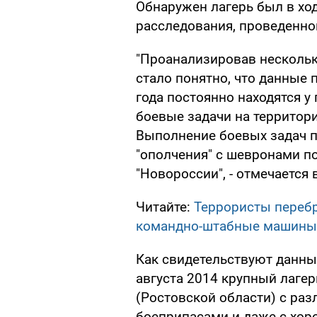
Обнаружен лагерь был в хо
расследования, проведенн
"Проанализировав нескольк
стало понятно, что данные 
года постоянно находятся у
боевые задачи на территор
Выполнение боевых задач п
"ополчения" с шевронами п
"Новороссии", - отмечается в
Читайте:
Террористы переб
командно-штабные машины
Как свидетельствуют данны
августа 2014 крупный лагер
(Ростовской области) с раз
боеприпасами и даже с хор