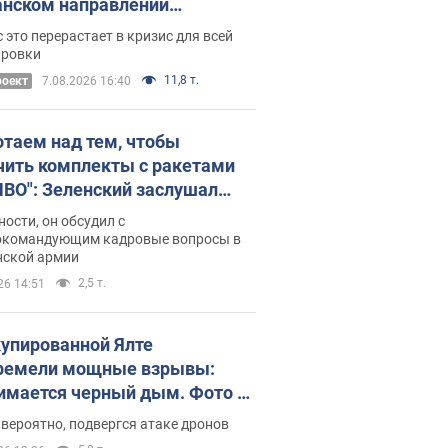
нском направлении
ический дискомфорт: как это
 это перерастает в кризис для всей
ось
ировки
11,8 т.
роект
7.08.2026 16:40
отаем над тем, чтобы
чить комплекты с ракетами
ПВО": Зеленский заслушал
ад Драпатого и объявил о
ности, он обсудил с
х мерах
окомандующим кадровые вопросы в
нской армии
2,5 т.
26 14:51
купированной Ялте
ремели мощные взрывы:
имается черный дым. Фото и
о
 вероятно, подвергся атаке дронов