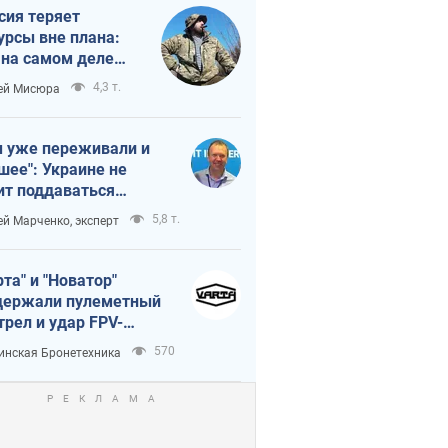
сия теряет
урсы вне плана:
 на самом деле
тует темп войны
4,3 т.
ей Мисюра
 уже переживали и
шее": Украине не
ит поддаваться
аянию из-за
5,8 т.
ей Марченко, эксперт
етного террора
рта" и "Новатор"
ержали пулеметный
трел и удар FPV-
на, сохранив жизнь
570
инская Бронетехника
церу ВСУ