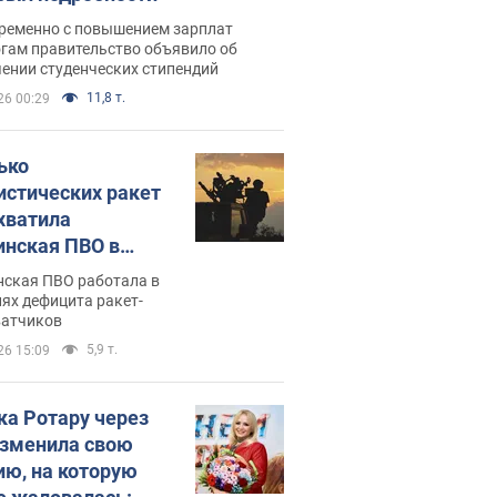
ременно с повышением зарплат
огам правительство объявило об
ении студенческих стипендий
11,8 т.
26 00:29
ько
истических ракет
хватила
инская ПВО в
: в Минобороны
нская ПВО работала в
али цифру
ях дефицита ракет-
ватчиков
5,9 т.
26 15:09
ка Ротару через
изменила свою
ию, на которую