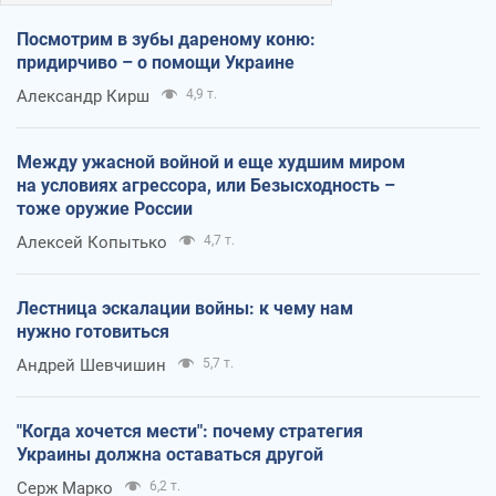
Посмотрим в зубы дареному коню:
придирчиво – о помощи Украине
Александр Кирш
4,9 т.
Между ужасной войной и еще худшим миром
на условиях агрессора, или Безысходность –
тоже оружие России
Алексей Копытько
4,7 т.
Лестница эскалации войны: к чему нам
нужно готовиться
Андрей Шевчишин
5,7 т.
"Когда хочется мести": почему стратегия
Украины должна оставаться другой
Серж Марко
6,2 т.