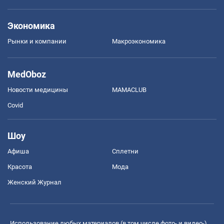
Экономика
Рынки и компании
Mакроэкономика
MedOboz
Новости медицины
MAMACLUB
Covid
Шоу
Афиша
Сплетни
Красота
Мода
Женский Журнал
Использование любых материалов (в том числе фото- и видео-),