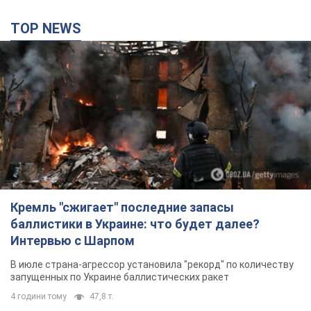
TOP NEWS
Кремль "сжигает" последние запасы
баллистики в Украине: что будет далее?
Интервью с Шарпом
В июле страна-агрессор установила "рекорд" по количеству
запущенных по Украине баллистических ракет
4 години тому
47,8 т.