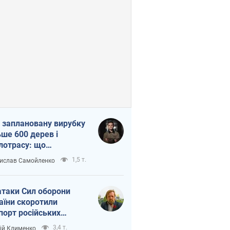
 заплановану вирубку
ьше 600 дерев і
лотрасу: що
бувається на Теремках
1,5 т.
ислав Самойленко
иєві
атаки Сил оборони
аїни скоротили
порт російських
топродуктів
3,4 т.
ій Клименко