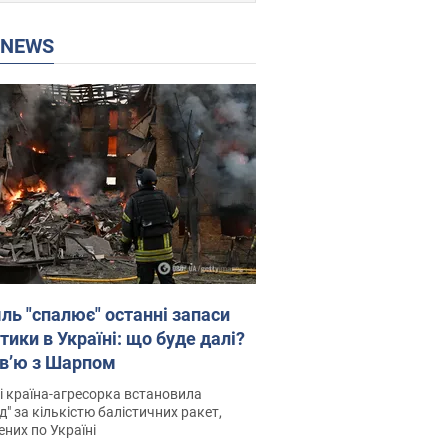
P NEWS
ль "спалює" останні запаси
тики в Україні: що буде далі?
рв’ю з Шарпом
і країна-агресорка встановила
д" за кількістю балістичних ракет,
них по Україні