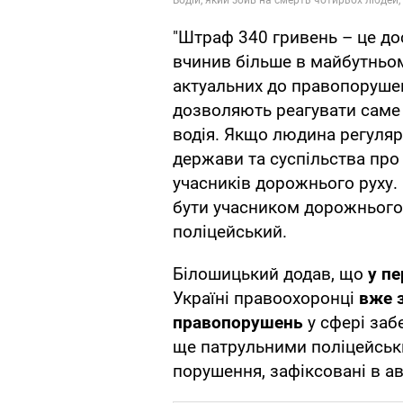
"Штраф 340 гривень – це до
вчинив більше в майбутньому
актуальних до правопорушен
дозволяють реагувати саме 
водія. Якщо людина регуляр
держави та суспільства про
учасників дорожнього руху.
бути учасником дорожнього р
поліцейський.
Білошицький додав, що
у пе
Україні правоохоронці
вже 
правопорушень
у сфері заб
ще патрульними поліцейськ
порушення, зафіксовані в а