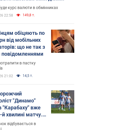
уде курс валюти в обмінниках
149,8 т.
26 22:58
їнцям обіцяють по
рн від мобільних
торів: що не так з
 повідомленнями
потрапити в пастку
їв
14,5 т.
26 21:02
орожчий
оліст "Динамо"
в "Карабаху" вже
-й хвилині матчу.
о
ок відбувається в
і