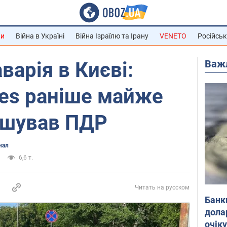
ни
Війна в Україні
Війна Ізраїлю та Ірану
VENETO
Російськ
Важ
варія в Києві:
des раніше майже
ушував ПДР
нал
6,6 т.
Читать на русском
Банк
дола
очік