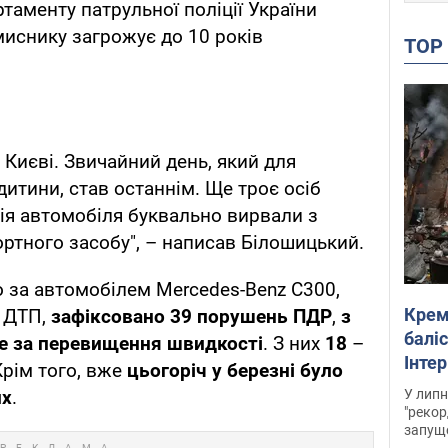
таменту патрульної поліції України
иснику загрожує до 10 років
TO
 Києві. Звичайний день, який для
итини, став останнім. Ще троє осіб
ія автомобіля буквально вирвали з
ртного засобу", – написав Білошицький.
 за автомобілем Mercedes-Benz C300,
Крем
у ДТП,
зафіксовано 39 порушень ПДР
,
з
баліс
е за перевищення швидкості
. З них
18
–
Інте
Крім того, вже
цьогоріч у березні було
У липн
их
.
"рекор
запуще