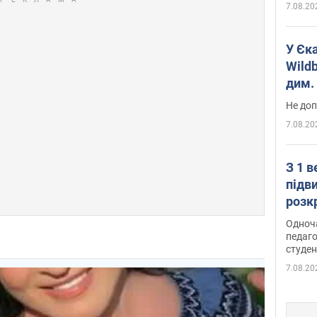
7.08.20
У Єк
Wildb
дим. 
Не доп
7.08.20
З 1 
підв
розк
Одноч
педаго
студен
7.08.20