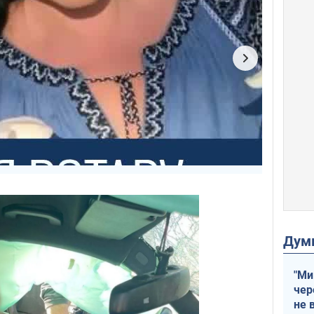
Дум
"Ми
чер
не 