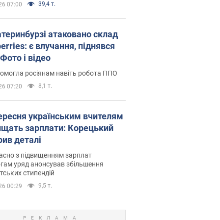
39,4 т.
26 07:00
атеринбурзі атаковано склад
erries: є влучання, піднявся
Фото і відео
омогла росіянам навіть робота ППО
8,1 т.
26 07:20
вересня українським вчителям
ищать зарплати: Корецький
рив деталі
асно з підвищенням зарплат
гам уряд анонсував збільшення
тських стипендій
9,5 т.
26 00:29