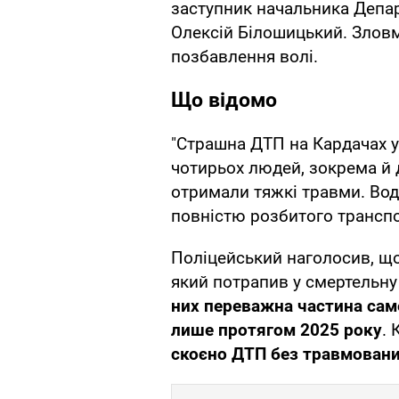
заступник начальника Депар
Олексій Білошицький. Зловм
позбавлення волі.
Що відомо
"Страшна ДТП на Кардачах у
чотирьох людей, зокрема й д
отримали тяжкі травми. Вод
повністю розбитого транспо
Поліцейський наголосив, що
який потрапив у смертельн
них переважна частина сам
лише протягом 2025 року
. 
скоєно ДТП без травмован