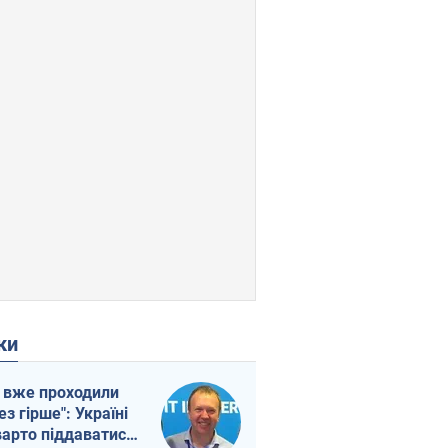
ки
 вже проходили
ез гірше": Україні
варто піддаватися