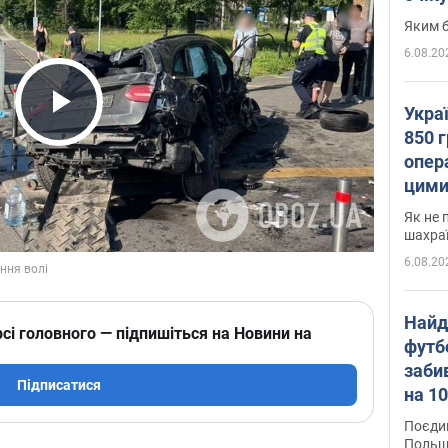
Яким б
6.08.20
Укра
Play Video
850 г
опера
цими
Як не 
шахра
6.08.20
Найд
сі головного — підпишіться на Новини на
футб
заби
Підписатися
на 10
Віде
Поєдин
Польщ