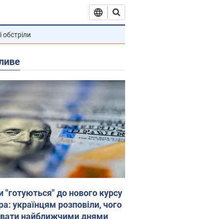
і обстріли
ливе
и "готуються" до нового курсу
ра: українцям розповіли, чого
увати найближчими днями