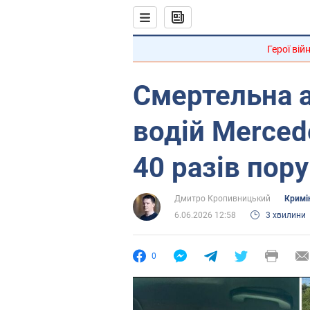
Герої вій
Смертельна а
водій Merce
40 разів пор
Дмитро Кропивницький
Кримі
6.06.2026 12:58
3 хвилини
0