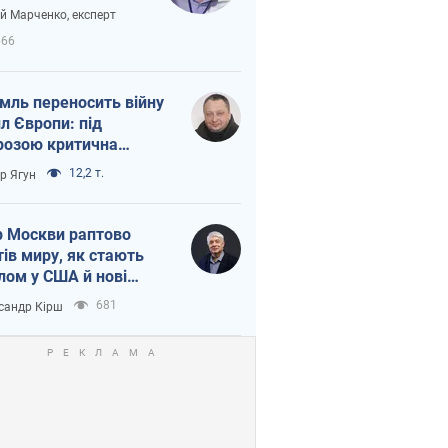
вірі через
ій Марченко, експерт
етний терор
666
мль переносить війну
ил Європи: під
розою критична
істика
12,2 т.
ор Ягун
 Москви раптово
тів миру, як стають
лом у США й нові
аїнські топ-рейтинги
681
сандр Кірш