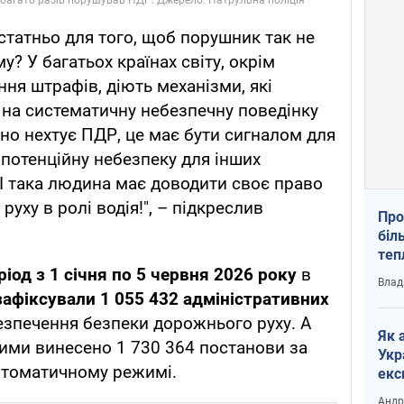
статньо для того, щоб порушник так не
? У багатьох країнах світу, окрім
ня штрафів, діють механізми, які
на систематичну небезпечну поведінку
но нехтує ПДР, це має бути сигналом для
 потенційну небезпеку для інших
 І така людина має доводити своє право
уху в ролі водія!", – підкреслив
Про
біл
теп
ріод з 1 січня по 5 червня 2026 року
в
від
Влад
у К
зафіксували 1 055 432 адміністративних
езпечення безпеки дорожнього руху. А
Як 
ими винесено 1 730 364 постанови за
Укр
втоматичному режимі.
екс
наф
Андр