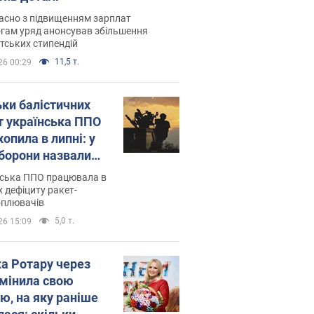
асно з підвищенням зарплат
гам уряд анонсував збільшення
тських стипендій
11,5 т.
26 00:29
ьки балістичних
т українська ППО
опила в липні: у
борони назвали
у
нська ППО працювала в
 дефіциту ракет-
оплювачів
5,0 т.
26 15:09
ка Ротару через
змінила свою
ю, на яку раніше