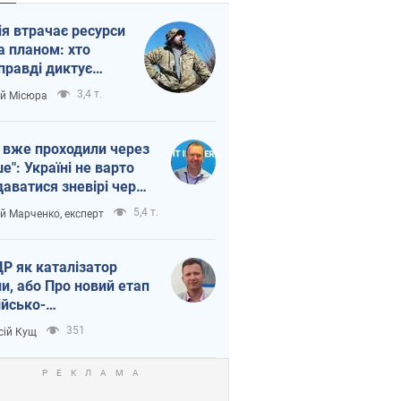
ія втрачає ресурси
а планом: хто
правді диктує
п війни
3,4 т.
ій Місюра
 вже проходили через
ше": Україні не варто
даватися зневірі через
етний терор
5,4 т.
ій Марченко, експерт
Р як каталізатор
ни, або Про новий етап
ійсько-
нічнокорейського
351
сій Кущ
зу