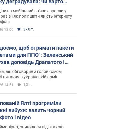
ку деградувала: чи варто
житись на ціни
іни на мобільний зв'язок зросли у
 разів і як поліпшити якість інтернету
ефоні
37,0 т.
26 12:00
цюємо, щоб отримати пакети
кетами для ППО": Зеленський
ухав доповідь Драпатого і
сував нові кроки
а, він обговорив з головкомом
і питання в українській армії
1,3 т.
26 14:51
упованій Ялті прогриміли
жні вибухи: валить чорний
Фото і відео
 ймовірно, опинилося під атакою