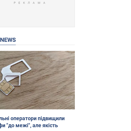
P NEWS
льні оператори підвищили
и "до межі", але якість