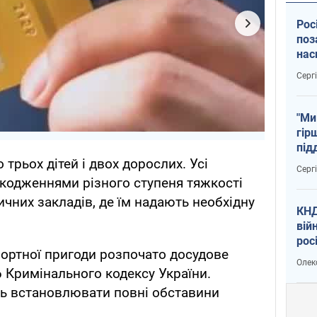
Рос
поз
нас
тем
Серг
"Ми
гір
під
 трьох дітей і двох дорослих. Усі
рак
Серг
кодженнями різного ступеня тяжкості
ичних закладів, де їм надають необхідну
КНД
вій
рос
ортної пригоди розпочато досудове
пів
Олек
сою
86 Кримінального кодексу України.
ь встановлювати повні обставини