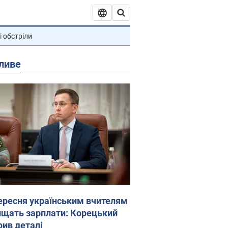
і обстріли
ливе
вересня українським вчителям
ищать зарплати: Корецький
рив деталі