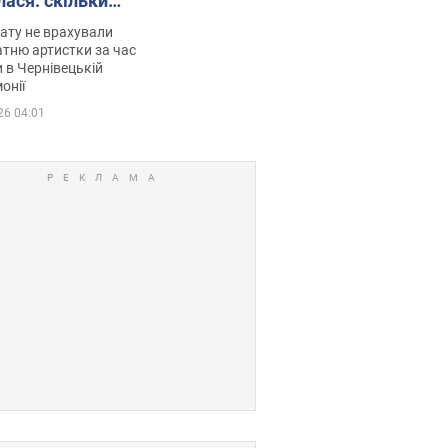
лася: скільки
мувала співачка
ату не врахували
тню артистки за час
 в Чернівецькій
онії
26 04:01