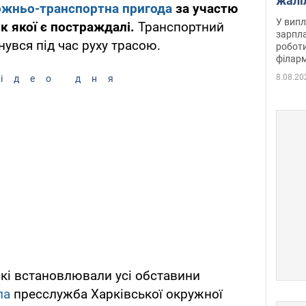
жалі
жньо-транспортна пригода
за участю
отри
У випл
к якої є постраждалі.
Транспортний
зарпла
инувся під час руху трасою.
роботи
філарм
8.08.20
ідео дня
які встановлювали усі обставини
ла
пресслужба Харківської окружної