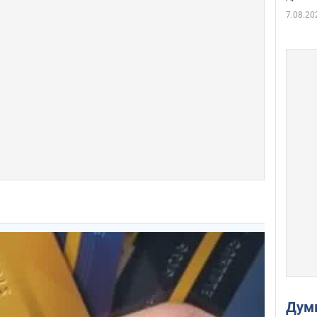
7.08.20
Дум