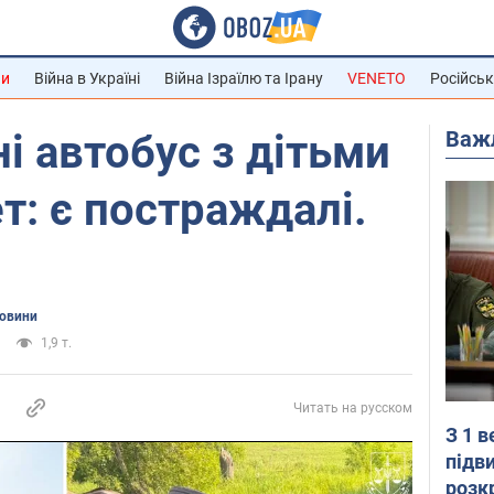
ни
Війна в Україні
Війна Ізраїлю та Ірану
VENETO
Російськ
Важ
і автобус з дітьми
т: є постраждалі.
новини
1,9 т.
Читать на русском
З 1 
підв
розк