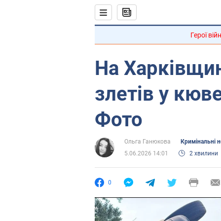
Герої вій
На Харківщин
злетів у кюве
Фото
Ольга Ганюкова
Кримінальні 
5.06.2026 14:01
2 хвилини
0