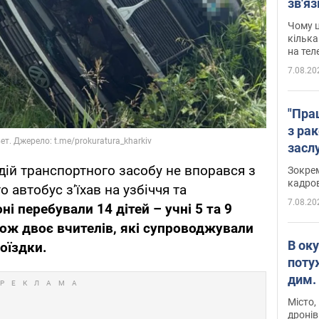
зв'яз
скар
Чому ц
кілька
на тел
7.08.20
"Пра
з ра
засл
анон
дій транспортного засобу не впорався з
Зокрем
кадров
о автобус з’їхав на узбіччя та
7.08.20
ні перебували 14 дітей – учні 5 та 9
акож двоє вчителів, які супроводжували
В ок
поїздки.
поту
дим. 
Місто,
дронів