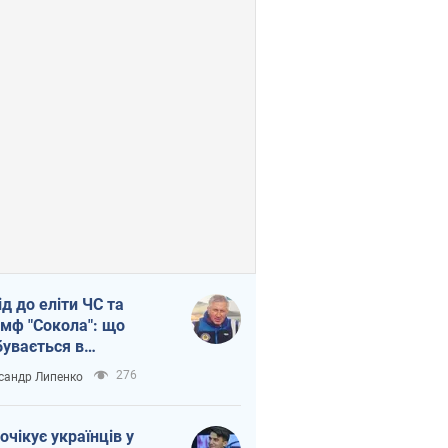
ід до еліти ЧС та
умф "Сокола": що
бувається в
аїнському хокеї
276
сандр Липенко
очікує українців у