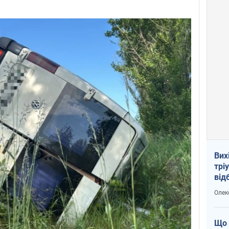
Вих
трі
від
укр
Олек
Що 