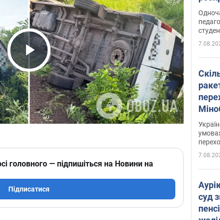
Одноч
педаго
студен
7.08.20
Play Video
Скіл
раке
перех
Міно
цифр
Украї
умовах
перех
7.08.20
сі головного — підпишіться на Новини на
Аурі
Підписатися
суд 
пенсі