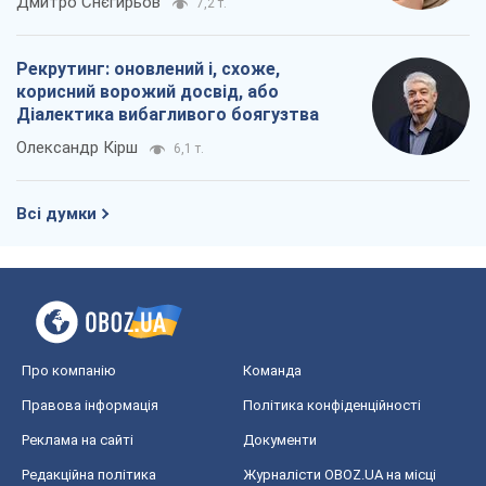
Дмитро Снєгирьов
7,2 т.
Рекрутинг: оновлений і, схоже,
корисний ворожий досвід, або
Діалектика вибагливого боягузтва
Олександр Кірш
6,1 т.
Всі думки
Про компанію
Команда
Правова інформація
Політика конфіденційності
Реклама на сайті
Документи
Редакційна політика
Журналісти OBOZ.UA на місці