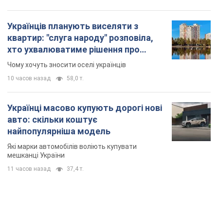
Українців планують виселяти з
квартир: "слуга народу" розповіла,
хто ухвалюватиме рішення про
знесення будинків
Чому хочуть зносити оселі українців
10 часов назад
58,0 т.
Українці масово купують дорогі нові
авто: скільки коштує
найпопулярніша модель
Які марки автомобілів воліють купувати
мешканці України
11 часов назад
37,4 т.