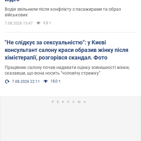
Водія звільнили після конфлікту з пасажирами та образ
військових
9,8 т.
7.08.2026 15:47
"Не слідкує за сексуальністю": у Києві
консультант салону краси образив жінку після
хімієтерапії, розгорівся скандал. Фото
Працівник салону почав надавати оцінку зовнішності жінки,
сказавши, що вона носить "чоловічу стрижку"
18,0 т.
7.08.2026 22:11