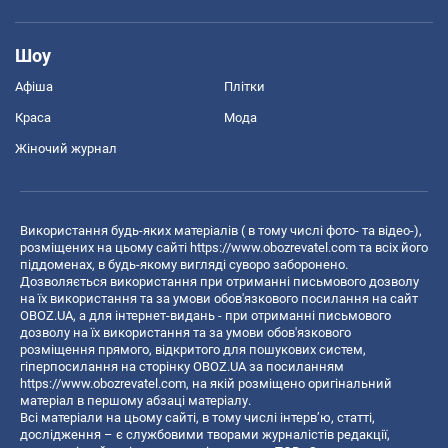
Шоу
Афіша
Плітки
Краса
Мода
Жіночий журнал
Використання будь-яких матеріалів ( в тому числі фото- та відео-),
розміщених на цьому сайті
https://www.obozrevatel.com
та всіх його
піддоменах, в будь-якому вигляді суворо заборонено.
Дозволяється використання при отриманні письмового дозволу
на їх використання та за умови обов'язкового посилання на сайт
OBOZ.UA, а для інтернет-видань - при отриманні письмового
дозволу на їх використання та за умови обов'язкового
розміщення прямого, відкритого для пошукових систем,
гіперпосилання на сторінку OBOZ.UA за посиланням
https://www.obozrevatel.com
, на якій розміщено оригінальний
матеріал в першому абзаці матеріалу.
Всі матеріали на цьому сайті, в тому числі інтерв’ю, статті,
дослідження – є службовими творами журналістів редакції,