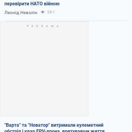
перевірити НАТО війною
Леонід Невзлін
3,8 т.
"Варта" та "Новатор" витримали кулеметний
обстріл і удар FPV-дрона, врятувавши життя