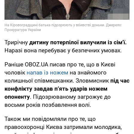
Трирічну
дитину потерпілої вилучили із сім’ї.
Наразі вона перебуває у безпечних умовах.
Раніше OBOZ.UA писав про те, що в Києві
чоловік
напав із ножем
на знайомого
колишньої співмешканки. Зловмисник
під час
конфлікту завдав п’ять ударів ножем
опоненту
. Підозрюваному загрожує до
восьми років позбавлення волі.
Також ми повідомляли про те, що
правоохоронці Києва затримали молодика,