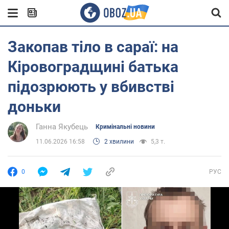
Закопав тіло в сараї: на
Кіровоградщині батька
підозрюють у вбивстві
доньки
Ганна Якубець
Кримінальні новини
11.06.2026 16:58
2 хвилини
5,3 т.
0
РУС