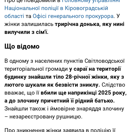
Про це повідомили в
Головному управлінні
Національної поліції в Кіровоградській
області
та
Офісі генерального прокурора
. У
жінки залишилась
трирічна донька, яку нині
вилучили з сім'ї.
Що відомо
В одному з населених пунктів Світловодської
територіальної громади
у сараї на території
будинку знайшли тіло 28-річної жінки, яку з
лютого шукали як безвісти зниклу.
Слідство
вважає, що її
вбили ще наприкінці 2025 року,
а до злочину причетний її рідний батько.
Знайшли також і ймовірне знаряддя злочину
– незареєстровану рушницю.
Про зникнення жінки заявила в поліцію її