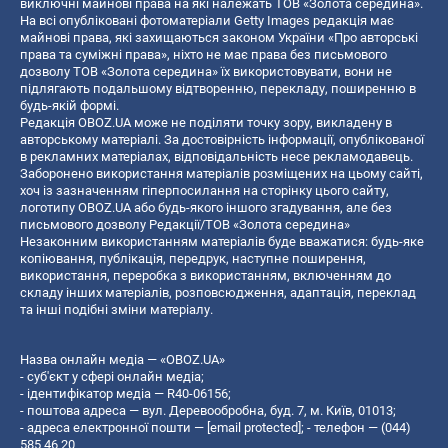
виключні майнові права на які належать ТОВ «Золота середина».
На всі опубліковані фотоматеріали Getty Images редакція має
майнові права, які захищаються законом України «Про авторські
права та суміжні права», ніхто не має права без письмового
дозволу ТОВ «Золота середина» їх використовувати, вони не
підлягають подальшому відтворенню, перекладу, поширенню в
будь-якій формі.
Редакція OBOZ.UA може не поділяти точку зору, викладену в
авторському матеріалі. За достовірність інформації, опублікованої
в рекламних матеріалах, відповідальність несе рекламодавець.
Заборонено використання матеріалів розміщених на цьому сайті,
хоч із зазначенням гіперпосилання на сторінку цього сайту,
логотипу OBOZ.UA або будь-якого іншого згадування, але без
письмового дозволу Редакції/ТОВ «Золота середина»
Незаконним використанням матеріалів буде вважатися: будь-яке
копiювання, публiкацiя, передрук, наступне поширення,
використання, переробка з використанням, включенням до
складу інших матеріалів, розповсюдження, адаптація, переклад
та інші подібні зміни матеріалу.
Назва онлайн медіа — «OBOZ.UA»
- суб'єкт у сфері онлайн медіа;
- ідентифікатор медіа — R40-06156;
- поштова адреса — вул. Деревообробна, буд. 7, м. Київ, 01013;
- адреса електронної пошти —
[email protected]
; - телефон — (044)
585 46 20