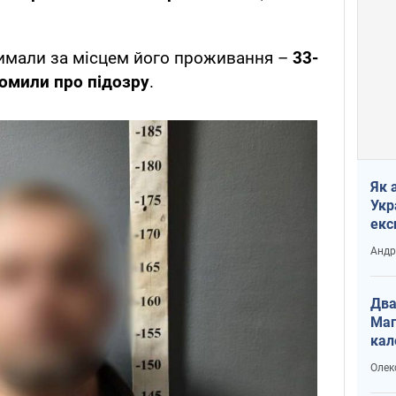
имали за місцем його проживання –
33-
омили про підозру
.
Як 
Укр
екс
наф
Андр
Два
Маг
кал
Олек