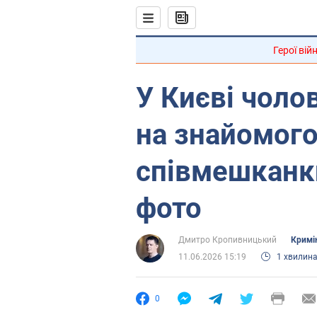
Герої вій
У Києві чоло
на знайомог
співмешканки
фото
Дмитро Кропивницький
Кримі
11.06.2026 15:19
1 хвилин
0