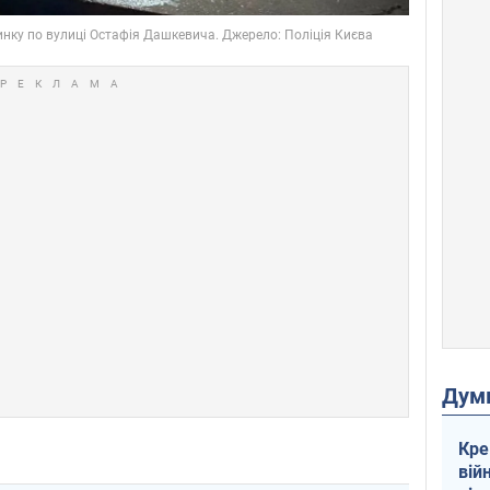
Дум
Кре
вій