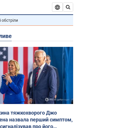
і обстріли
ливе
ина тяжкохворого Джо
ена назвала перший симптом,
 сигналізував про його