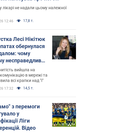
есивний" рак
 лікарі не надали цьому належної
17,8 т.
26 12:46
устка Лесі Нікітюк
рпатах обернулася
далом: чому
чу несправедливо
йтили
нитість вийшла на
комунікацію в мережі та
вила всі крапки над "і"
14,5 т.
26 17:32
амо" з перемоги
тувало у
фікації Ліги
еренцій. Відео