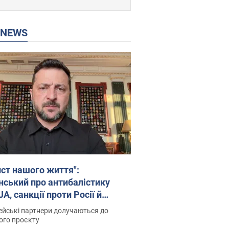
P NEWS
ист нашого життя":
нський про антибалістику
A, санкції проти Росії й
имку аграріїв. Відео
йські партнери долучаються до
ого проєкту