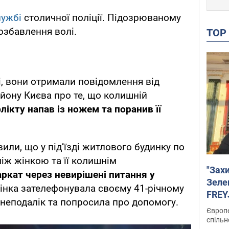
лужбі
столичної поліції. Підозрюваному
озбавлення волі.
TO
, вони отримали повідомлення від
йону Києва про те, що колишній
лікту напав із ножем та поранив її
вили, що у під’їзді житлового будинку по
іж жінкою та її колишнім
"Зах
ркат через невирішені питання у
Зеле
жінка зателефонувала своєму 41-річному
FREYJ
неподалік та попросила про допомогу.
підтр
Європе
спільн