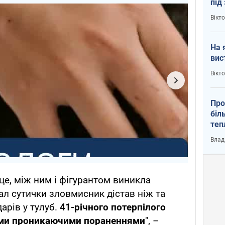
під
кри
Вікт
На 
вис
Вікт
Про
біл
теп
від
Влад
у К
це, між ним і фігурантом виникла
ал сутички зловмисник дістав ніж та
дарів у тулуб.
41-річного потерпілого
ними проникаючими пораненнями
", –