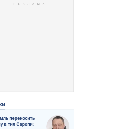
ки
мль переносить
ну в тил Європи: