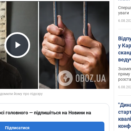
"агр
Спершу
уваги
6.08.20
Відп
у Ка
скан
Play Video
веду
захе
Знаме
пряму 
розста
6.08.20
"Дин
стар
сі головного — підпишіться на Новини на
квалі
конф
Підписатися