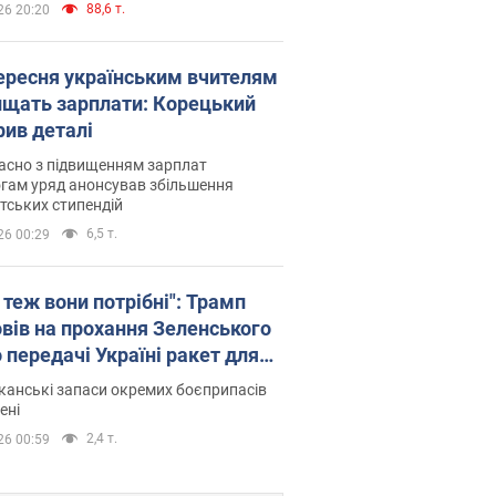
88,6 т.
26 20:20
вересня українським вчителям
ищать зарплати: Корецький
рив деталі
асно з підвищенням зарплат
гам уряд анонсував збільшення
тських стипендій
6,5 т.
26 00:29
 теж вони потрібні": Трамп
овів на прохання Зеленського
 передачі Україні ракет для
ot
анські запаси окремих боєприпасів
ені
2,4 т.
26 00:59