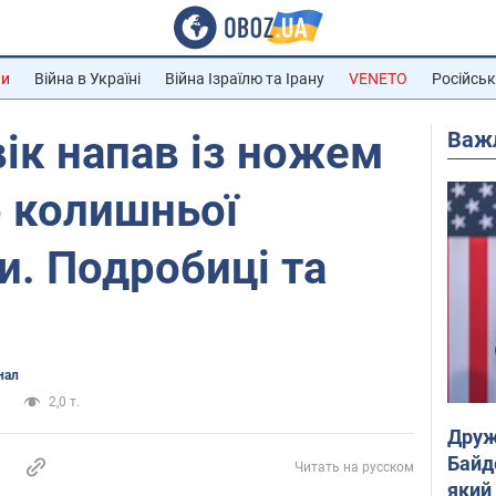
ни
Війна в Україні
Війна Ізраїлю та Ірану
VENETO
Російськ
Важ
вік напав із ножем
о колишньої
. Подробиці та
нал
а
2,0 т.
Друж
Байд
Читать на русском
який