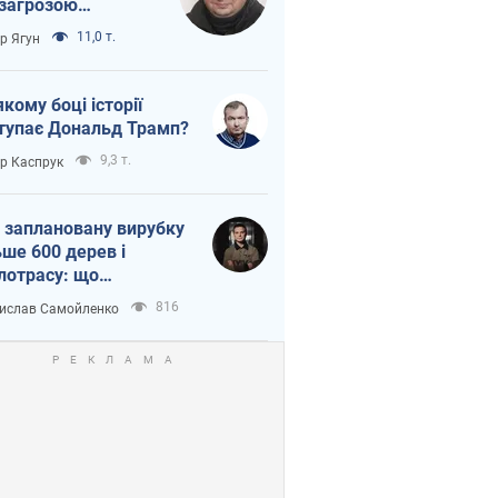
 загрозою
тична логістика
11,0 т.
ор Ягун
якому боці історії
тупає Дональд Трамп?
9,3 т.
ор Каспрук
 заплановану вирубку
ьше 600 дерев і
лотрасу: що
бувається на Теремках
816
ислав Самойленко
иєві