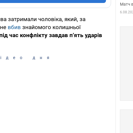
Матч в
6.08.20
ва затримали чоловіка, який, за
 не
вбив
знайомого колишньої
під час конфлікту завдав п’ять ударів
ідео дня