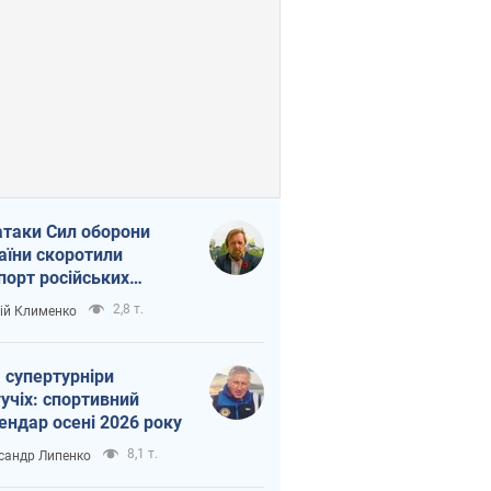
атаки Сил оборони
аїни скоротили
порт російських
топродуктів
2,8 т.
ій Клименко
 супертурніри
учіх: спортивний
ендар осені 2026 року
8,1 т.
сандр Липенко