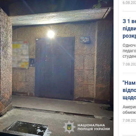
6.08.20
З 1 
підв
розк
Одноч
педаго
студен
7.08.20
"Нам
відп
щодо
Patri
Америк
обмеж
7.08.20