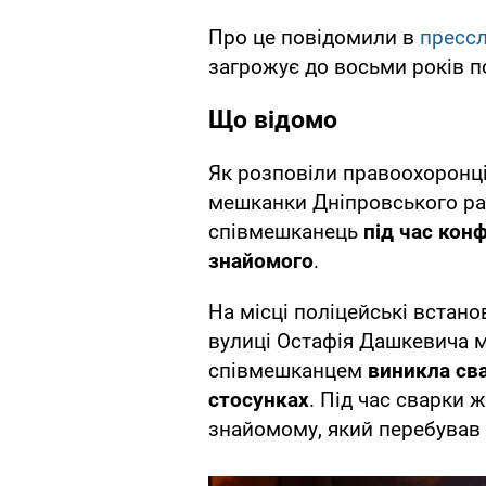
Про це повідомили в
пресс
загрожує до восьми років п
Що відомо
Як розповіли правоохоронці
мешканки Дніпровського ра
співмешканець
під час конф
знайомого
.
На місці поліцейські встано
вулиці Остафія Дашкевича м
співмешканцем
виникла сва
стосунках
. Під час сварки 
знайомому, який перебував 