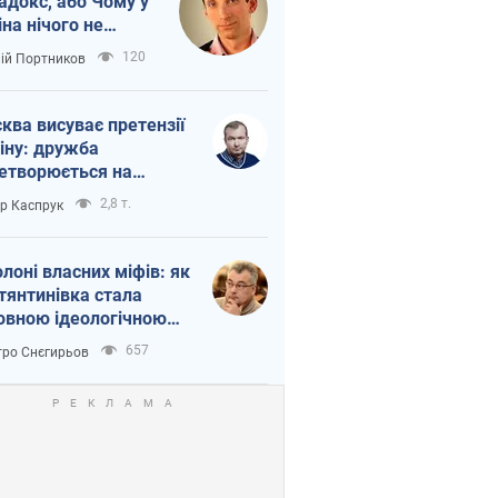
адокс, або Чому у
іна нічого не
шло з Україною
120
лій Портников
ква висуває претензії
іну: дружба
етворюється на
ежність Росії від
2,8 т.
ор Каспрук
таю
олоні власних міфів: як
тянтинівка стала
овною ідеологічною
ткою для російських
657
ро Снєгирьов
пантів