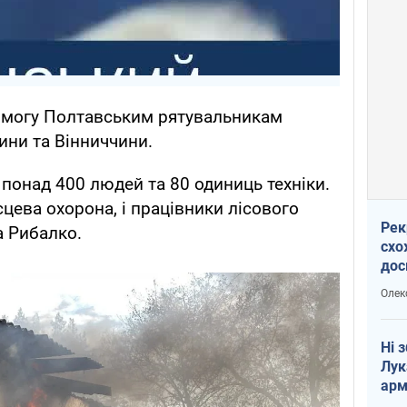
помогу Полтавським рятувальникам
ини та Вінниччини.
понад 400 людей та 80 одиниць техніки.
сцева охорона, і працівники лісового
Рек
а Рибалко.
схо
дос
виб
Олек
Ні 
Лук
арм