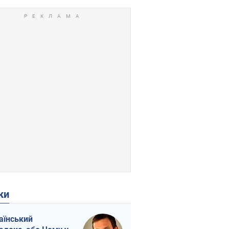
ки
аїнський