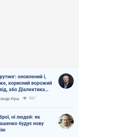
рутинг: оновлений і,
же, корисний ворожий
від, або Діалектика
агливого боягузтва
867
сандр Кірш
зброї, ні людей: як
ашенко будує нову
ію