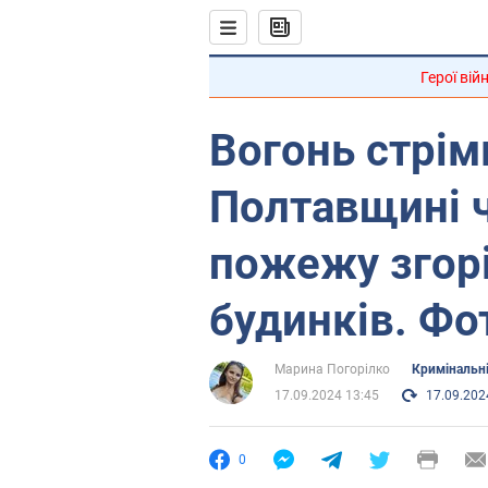
Герої вій
Вогонь стрім
Полтавщині ч
пожежу згор
будинків. Фо
Марина Погорілко
Кримінальн
17.09.2024 13:45
17.09.202
0