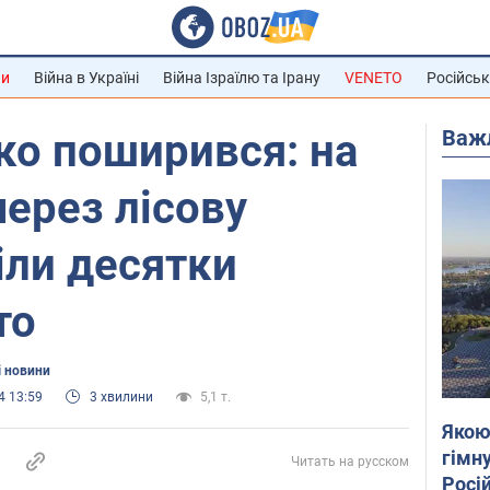
ни
Війна в Україні
Війна Ізраїлю та Ірану
VENETO
Російськ
Важ
ко поширився: на
ерез лісову
іли десятки
то
і новини
4 13:59
3 хвилини
5,1 т.
Якою
гімну
Читать на русском
Росій