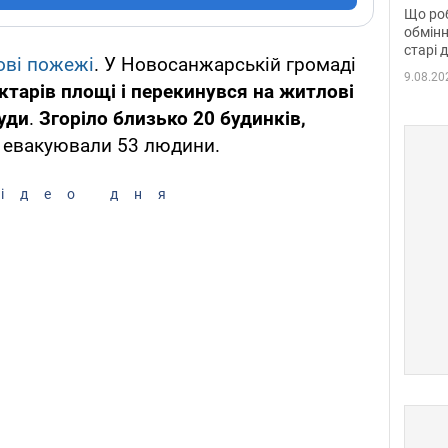
та б
Що роб
обмінн
старі 
ові пожежі
. У Новосанжарській громаді
9.08.20
ктарів площі і перекинувся на житлові
уди
.
Згоріло близько 20 будинків,
я евакуювали 53 людини.
ідео дня