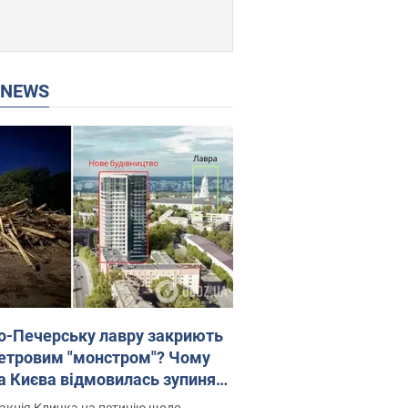
P NEWS
о-Печерську лавру закриють
етровим "монстром"? Чому
а Києва відмовилась зупиняти
вництво хмарочоса
акція Кличка на петицію щодо