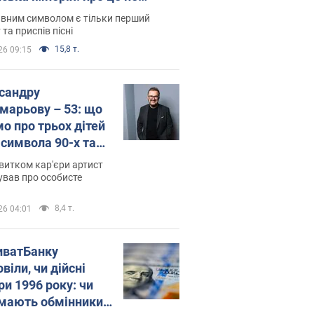
овідають у школі
вним символом є тільки перший
 та приспів пісні
15,8 т.
26 09:15
сандру
марьову – 53: що
мо про трьох дітей
-символа 90-х та
 вигляд вони
витком кар'єри артист
ть
ував про особисте
8,4 т.
26 04:01
иватБанку
віли, чи дійсні
ри 1996 року: чи
мають обмінники