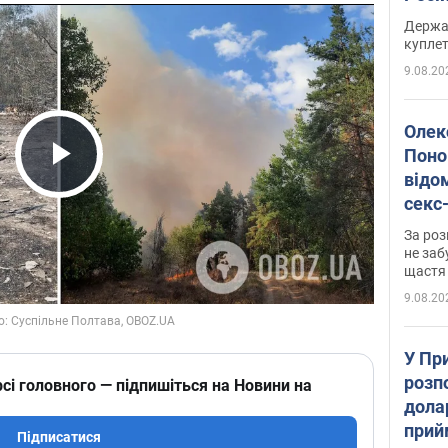
розп
Держа
куплет
9.08.20
Олек
Поно
відо
Play Video
секс
який
За роз
маю
не заб
щастя
9.08.20
У Пр
розпо
сі головного — підпишіться на Новини на
дола
прий
Підписатися