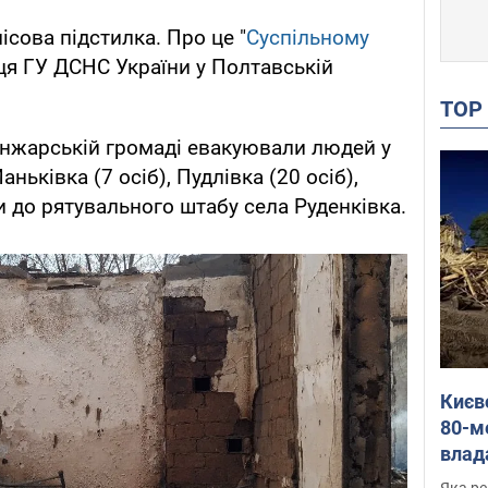
ісова підстилка. Про це "
Суспільному
ця ГУ ДСНС України у Полтавській
TO
анжарській громаді евакуювали людей у
аньківка (7 осіб), Пудлівка (20 осіб),
ли до рятувального штабу села Руденківка.
Києв
80-м
влад
буді
Яка ре