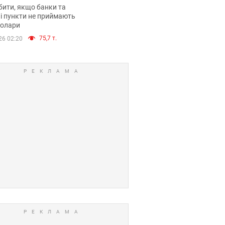
анки такі купюри
ити, якщо банки та
і пункти не приймають
долари
75,7 т.
26 02:20