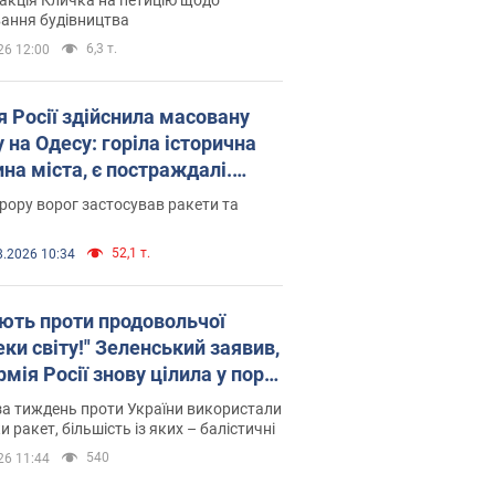
ковського вірянина"
ання будівництва
6,3 т.
26 12:00
я Росії здійснила масовану
 на Одесу: горіла історична
на міста, є постраждалі.
 та відео
рору ворог застосував ракети та
52,1 т.
8.2026 10:34
ють проти продовольчої
ки світу!" Зеленський заявив,
мія Росії знову цілила у порт
сі
а тиждень проти України використали
и ракет, більшість із яких – балістичні
540
26 11:44