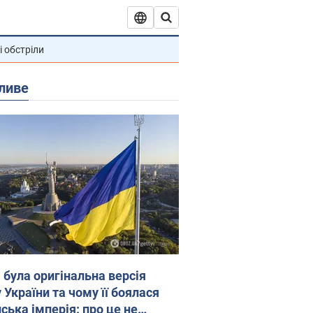
і обстріли
ливе
 була оригінальна версія
 України та чому її боялася
ська імперія: про це не