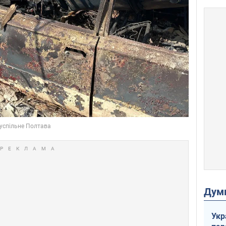
Дум
Укр