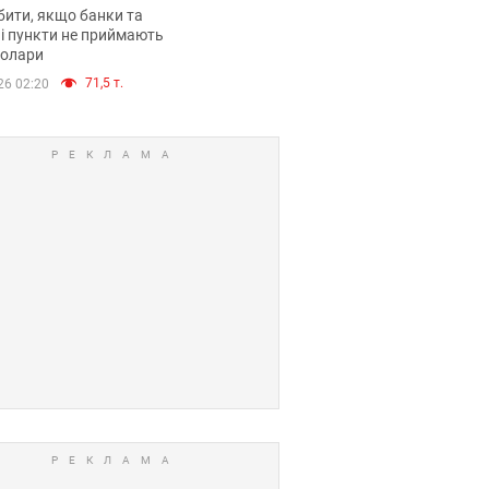
анки такі купюри
ити, якщо банки та
і пункти не приймають
долари
71,5 т.
26 02:20