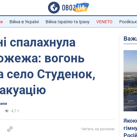
ни
Війна в Україні
Війна Ізраїлю та Ірану
VENETO
Російськ
Важ
і спалахнула
ожежа: вогонь
 село Студенок,
вакуацію
вини
4,7 т.
Якою
гімну
Читать на русском
Росій