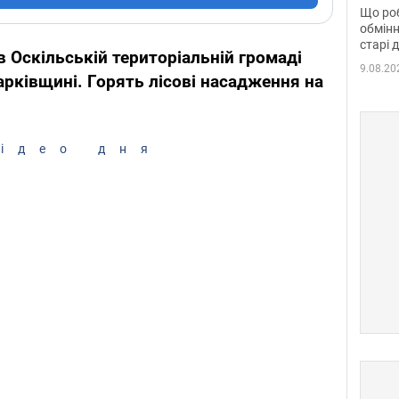
та б
Що роб
обмінн
старі 
в Оскільській територіальній громаді
9.08.20
арківщині.
Горять лісові насадження на
ідео дня