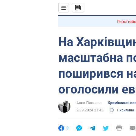
Герої вій
На Харківщин
масштабна п
поширився на
оголосили е
Анна Павлова
Кримінальні но
2.09.2024 21:43
1 хвилина
0