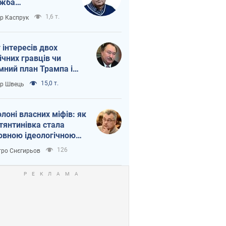
ужба
етворюється на
1,6 т.
ор Каспрук
ежність Росії від
таю
г інтересів двох
ічних гравців чи
мний план Трампа і
іна?
15,0 т.
ор Швець
олоні власних міфів: як
тянтинівка стала
овною ідеологічною
ткою для російських
126
ро Снєгирьов
пантів