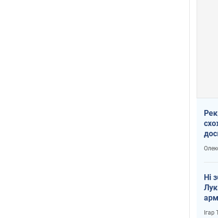
Рек
схо
дос
виб
Олек
Ні 
Лук
арм
Ігар