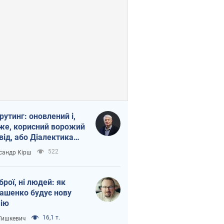
рутинг: оновлений і,
же, корисний ворожий
від, або Діалектика
агливого боягузтва
522
сандр Кірш
зброї, ні людей: як
ашенко будує нову
ію
16,1 т.
 Тишкевич