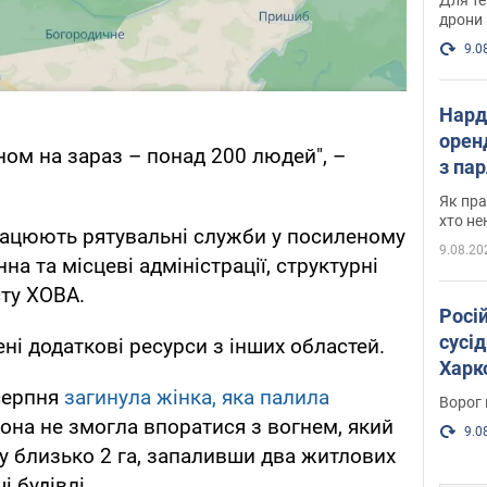
дрони
9.0
Нард
оренд
ном на зараз – понад 200 людей", –
з па
де п
Як пра
хто не
працюють рятувальні служби у посиленому
9.08.20
на та місцеві адміністрації, структурні
сту ХОВА.
Росі
сусід
ені додаткові ресурси з інших областей.
Харко
пост
серпня
загинула жінка, яка палила
Ворог 
она не змогла впоратися з вогнем, який
9.0
 близько 2 га, запаливши два житлових
і будівлі.