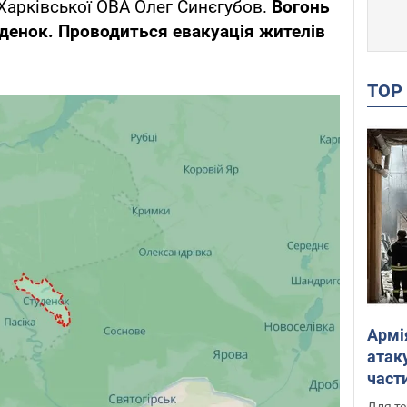
Харківської ОВА Олег Синєгубов.
Вогонь
денок. Проводиться евакуація жителів
TO
Армі
атаку
части
Фото
Для те