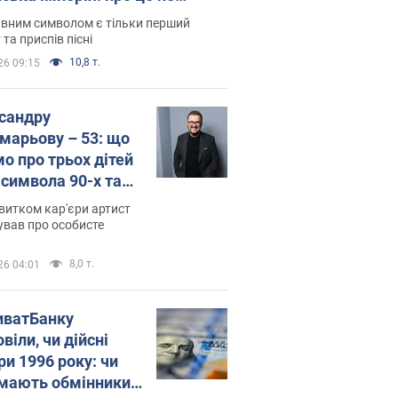
овідають у школі
вним символом є тільки перший
 та приспів пісні
10,8 т.
26 09:15
сандру
марьову – 53: що
мо про трьох дітей
-символа 90-х та
 вигляд вони
витком кар'єри артист
ть
ував про особисте
8,0 т.
26 04:01
иватБанку
віли, чи дійсні
ри 1996 року: чи
мають обмінники