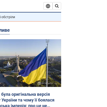
і обстріли
ливе
 була оригінальна версія
 України та чому її боялася
ська імперія: про це не