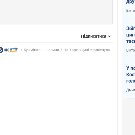
др
пер
Вікт
зал
Ки
Збі
цин
Підписатися
тає
Пут
Кримінальні новини
На Харківщині спалахнула...
Вікт
У п
Кос
гол
пас
Дмит
оку