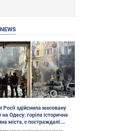
P NEWS
я Росії здійснила масовану
 на Одесу: горіла історична
на міста, є постраждалі.
 та відео
рору ворог застосував ракети та