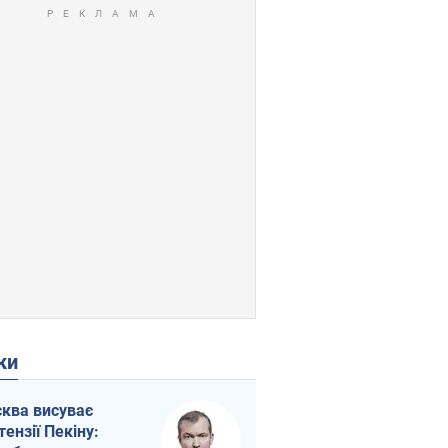
ки
ква висуває
тензії Пекіну: