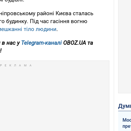
ніпровському районі Києва сталась
о будинку. Під час гасіння вогню
мешканні тіло людини
.
 в нас у
Telegram-каналі
OBOZ.UA та
!
Дум
Мос
пре