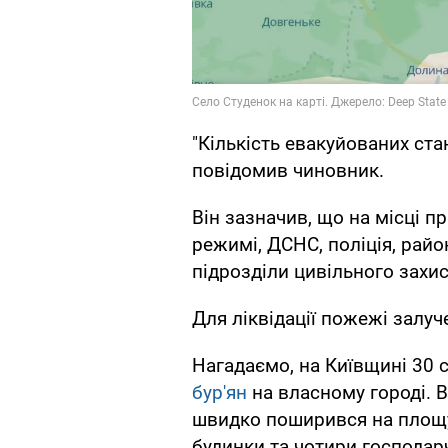
"Кількість евакуйованих ста
повідомив чиновник.
Він зазначив, що на місці 
режимі, ДСНС, поліція, район
підрозділи цивільного захи
Для ліквідації пожежі залуч
Нагадаємо, на Київщині 30 
бур'ян
на власному городі. В
швидко поширився на площу
будинки та чотири господарч