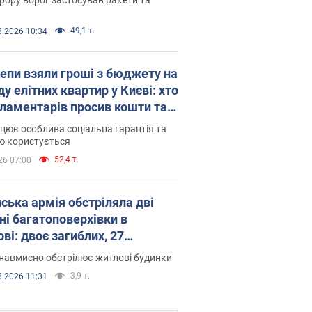
49,1 т.
8.2026 10:34
епи взяли гроші з бюджету на
у елітних квартир у Києві: хто
рламентарів просив кошти та
оселився
цює особлива соціальна гарантія та
ю користується
52,4 т.
26 07:00
йська армія обстріляла дві
ні багатоповерхівки в
ві: двоє загиблих, 27
раждалих
навмисно обстрілює житлові будинки
3,9 т.
8.2026 11:31