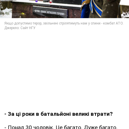
- За ці роки в батальйоні великі втрати?
- Понад 30 чоловік. Це багато. Дуже багато.