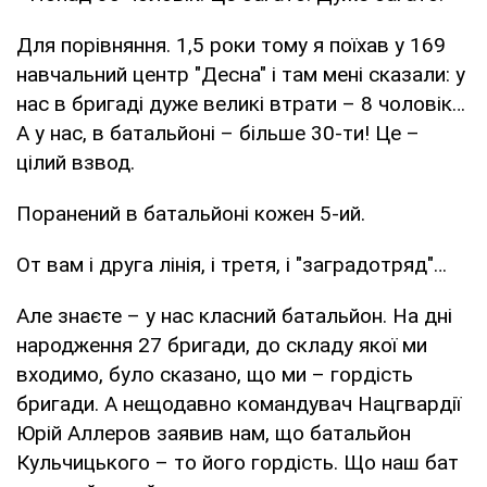
Для порівняння. 1,5 роки тому я поїхав у 169
навчальний центр "Десна" і там мені сказали: у
нас в бригаді дуже великі втрати – 8 чоловік…
А у нас, в батальйоні – більше 30-ти! Це –
цілий взвод.
Поранений в батальйоні кожен 5-ий.
От вам і друга лінія, і третя, і "заградотряд"…
Але знаєте – у нас класний батальйон. На дні
народження 27 бригади, до складу якої ми
входимо, було сказано, що ми – гордість
бригади. А нещодавно командувач Нацгвардії
Юрій Аллеров заявив нам, що батальйон
Кульчицького – то його гордість. Що наш бат