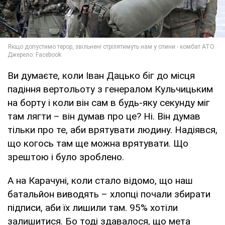
Ви думаєте, коли Іван Дацько біг до місця
падіння вертольоту з генералом Кульчицьким
на борту і коли він сам в будь-яку секунду міг
там лягти – він думав про це? Ні. Він думав
тільки про те, аби врятувати людину. Надіявся,
що когось там ще можна врятувати. Що
зрештою і було зроблено.
А на Карачуні, коли стало відомо, що наш
батальйон виводять – хлопці почали збирати
підписи, аби їх лишили там. 95% хотіли
залишитися. Бо тоді здавалося, що мета