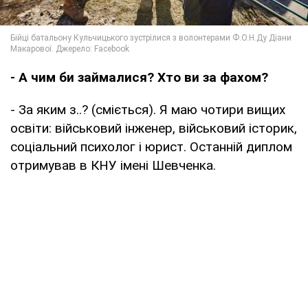
- А чим би займалися? Хто ви за фахом?
- За яким з..? (сміється). Я маю чотири вищих
освіти: військовий інженер, військовий історик,
соціальний психолог і юрист. Останній диплом
отримував в КНУ імені Шевченка.