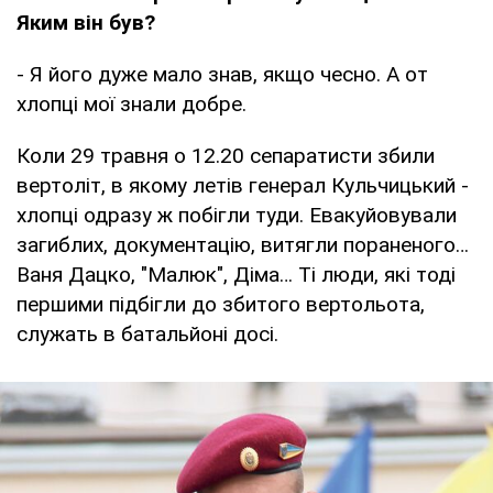
Яким він був?
- Я його дуже мало знав, якщо чесно. А от
хлопці мої знали добре.
Коли 29 травня о 12.20 сепаратисти збили
вертоліт, в якому летів генерал Кульчицький -
хлопці одразу ж побігли туди. Евакуйовували
загиблих, документацію, витягли пораненого…
Ваня Дацко, "Малюк", Діма… Ті люди, які тоді
першими підбігли до збитого вертольота,
служать в батальйоні досі.