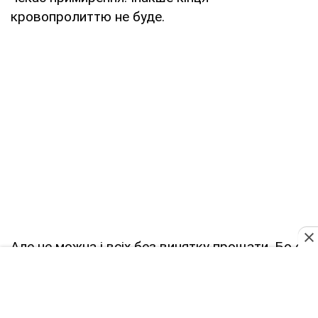
кровопролиттю не буде.
Але не можна і всіх без винятку прощати. Бо є
серед них ті, хто все це розпочав. Ті, в кого
руки по лікоть в крові. Вони мають за все
відповісти. Бо це – злочинці, зрадники. Їхні дії