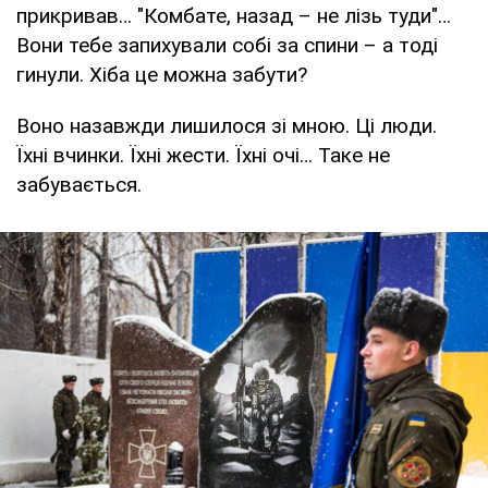
прикривав… "Комбате, назад – не лізь туди"…
Вони тебе запихували собі за спини – а тоді
гинули. Хіба це можна забути?
Воно назавжди лишилося зі мною. Ці люди.
Їхні вчинки. Їхні жести. Їхні очі… Таке не
забувається.