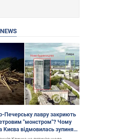
P NEWS
о-Печерську лавру закриють
етровим "монстром"? Чому
а Києва відмовилась зупиняти
вництво хмарочоса
акція Кличка на петицію щодо