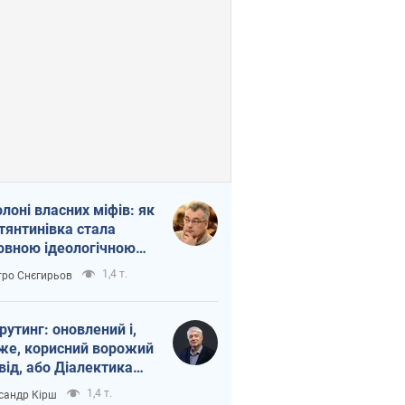
олоні власних міфів: як
тянтинівка стала
овною ідеологічною
ткою для російських
1,4 т.
ро Снєгирьов
пантів
рутинг: оновлений і,
же, корисний ворожий
від, або Діалектика
агливого боягузтва
1,4 т.
сандр Кірш