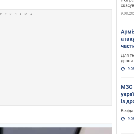
"мос
скасув
9.08.20
Армі
атаку
части
Фото
Для те
дрони
9.0
МЗС 
укра
із д
Бесіда
9.0