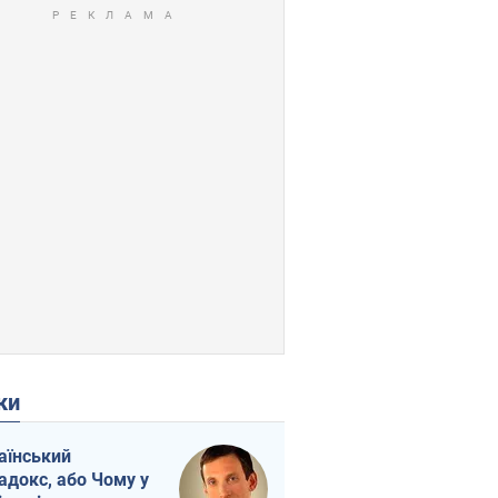
ки
аїнський
адокс, або Чому у