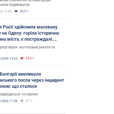
ковського вірянина"
ання будівництва
20,5 т.
26 12:00
я Росії здійснила масовану
 на Одесу: горіла історична
на міста, є постраждалі.
 та відео
рору ворог застосував ракети та
53,4 т.
8.2026 13:25
Болгарії викликало
їнського посла через інцидент
роном: що сталося
 відбудеться 10 серпня
3,7 т.
8.2026 11:58