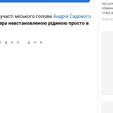
та б
Що роб
обмінн
старі 
 участі міського голови
Андрія Садового.
9.08.20
ера невстановленою рідиною просто в
ідео дня