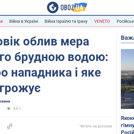
ни
Війна в Україні
Війна Ізраїлю та Ірану
VENETO
Російськ
Важ
овік облив мера
го брудною водою:
о нападника і яке
агрожує
новини
и
4,6 т.
Якою
гімну
Читать на русском
Росій