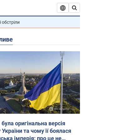
і обстріли
ливе
 була оригінальна версія
 України та чому її боялася
ська імперія: про це не