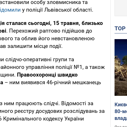
встановили особу зловмисника та
ідомили
у поліції Львівської області.
ія сталася сьогодні, 15 травня, близько
TO
ові
. Перехожий раптово підійшов до
ового та облив його невстановленою
ав залишити місце події.
и слідчо-оперативні групи та
районного управління поліції №1, а також
івщини.
Правоохоронці швидко
ка
– ним виявився 46-річний мешканець
з ним працюють слідчі. Відомості за
Києв
иного реєстру досудових розслідувань за
80-м
влад
6 Кримінального кодексу України
буді
Яка ре