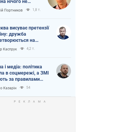
іна нічого не
шло з Україною
1,8 т.
лій Портников
ква висуває претензії
іну: дружба
етворюється на
ежність Росії від
4,2 т.
ор Каспрук
таю
на і медіа: політика
ла в соцмережі, а ЗМІ
ють за правилами
б
54
о Казарін