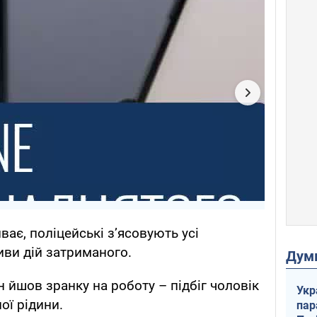
ає, поліцейські з’ясовують усі
иви дій затриманого.
Дум
 йшов зранку на роботу – підбіг чоловік
Укр
ої рідини.
пар