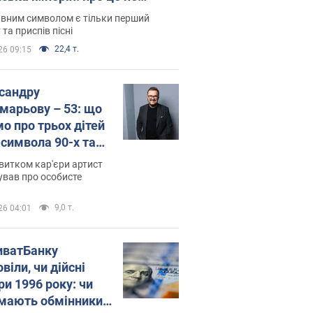
овідають у школі
вним символом є тільки перший
 та приспів пісні
22,4 т.
26 09:15
сандру
марьову – 53: що
мо про трьох дітей
-символа 90-х та
 вигляд вони
витком кар'єри артист
ть
ував про особисте
9,0 т.
26 04:01
иватБанку
віли, чи дійсні
ри 1996 року: чи
мають обмінники