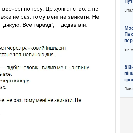
Пут
вий
 ввечері поперу. Це хуліганство, а не
Віта
вже не раз, тому мені не звикати. Не
 дякую. Все гаразд", – додав він.
Мос
Пек
пер
зал
Вікт
Ки
Вій
піш
гра
юту
Павл