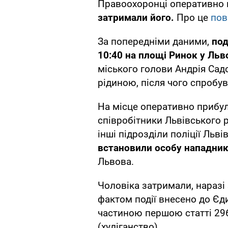
Правоохоронці оперативно 
затримали його.
Про це
пов
За попередніми даними,
под
10:40 на площі Ринок у Льв
міського голови Андрія Сад
рідиною, після чого спробув
На місце оперативно прибул
співробітники Львівського 
інші підрозділи поліції Льв
встановили особу нападни
Львова.
Чоловіка затримали, наразі 
фактом події внесено до Єд
частиною першою статті 29
(хуліганство).