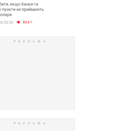
анки такі купюри
ити, якщо банки та
і пункти не приймають
долари
80,4 т.
26 02:20