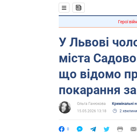
Герої вій
У Львові чол
міста Садово
що відомо пр
покарання з
Ольга Ганюкова
Кримінальні 
15.05.2026 13:18
2 хвилин
0