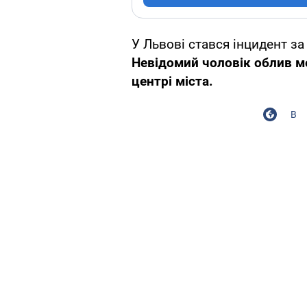
У Львові стався інцидент за
Невідомий чоловік облив м
центрі міста.
В