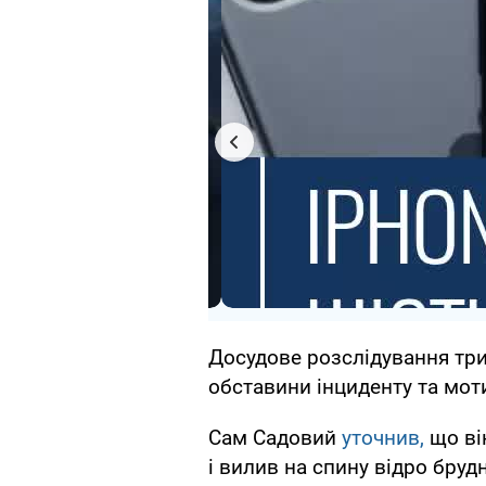
Досудове розслідування трив
обставини інциденту та мот
Сам Садовий
уточнив,
що він
і вилив на спину відро брудн