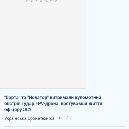
"Варта" та "Новатор" витримали кулеметний
обстріл і удар FPV-дрона, врятувавши життя
офіцеру ЗСУ
Українська Бронетехніка
1,2 т.