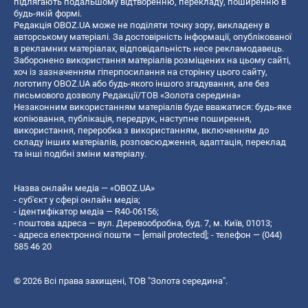
підлягають подальшому відтворенню, перекладу, поширенню в
будь-якій формі.
Редакція OBOZ.UA може не поділяти точку зору, викладену в
авторському матеріалі. За достовірність інформації, опублікованої
в рекламних матеріалах, відповідальність несе рекламодавець.
Заборонено використання матеріалів розміщених на цьому сайті,
хоч із зазначенням гіперпосилання на сторінку цього сайту,
логотипу OBOZ.UA або будь-якого іншого згадування, але без
письмового дозволу Редакції/ТОВ «Золота середина»
Незаконним використанням матеріалів буде вважатися: будь-яке
копiювання, публiкацiя, передрук, наступне поширення,
використання, переробка з використанням, включенням до
складу інших матеріалів, розповсюдження, адаптація, переклад
та інші подібні зміни матеріалу.
Назва онлайн медіа — «OBOZ.UA»
- суб'єкт у сфері онлайн медіа;
- ідентифікатор медіа — R40-06156;
- поштова адреса — вул. Деревообробна, буд. 7, м. Київ, 01013;
- адреса електронної пошти —
[email protected]
; - телефон — (044)
585 46 20
© 2026 Всі права захищені, ТОВ "Золота середина".