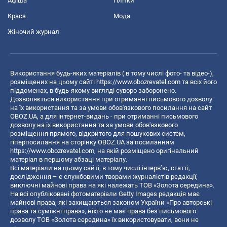
Афіша
Плітки
Краса
Мода
Жіночий журнал
Використання будь-яких матеріалів ( в тому числі фото- та відео-),
розміщених на цьому сайті
https://www.obozrevatel.com
та всіх його
піддоменах, в будь-якому вигляді суворо заборонено.
Дозволяється використання при отриманні письмового дозволу
на їх використання та за умови обов'язкового посилання на сайт
OBOZ.UA, а для інтернет-видань - при отриманні письмового
дозволу на їх використання та за умови обов'язкового
розміщення прямого, відкритого для пошукових систем,
гіперпосилання на сторінку OBOZ.UA за посиланням
https://www.obozrevatel.com
, на якій розміщено оригінальний
матеріал в першому абзаці матеріалу.
Всі матеріали на цьому сайті, в тому числі інтерв’ю, статті,
дослідження – є службовими творами журналістів редакції,
виключні майнові права на які належать ТОВ «Золота середина».
На всі опубліковані фотоматеріали Getty Images редакція має
майнові права, які захищаються законом України «Про авторські
права та суміжні права», ніхто не має права без письмового
дозволу ТОВ «Золота середина» їх використовувати, вони не