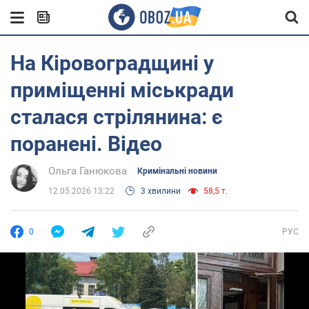
На Кіровоградщині у
приміщенні міськради
сталася стрілянина: є
поранені. Відео
Ольга Ганюкова
Кримінальні новини
12.05.2026 13:22
3 хвилини
58,5 т.
0
РУС