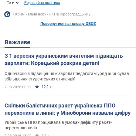
Теги
Редакційна політика
Кримінальні новини
На Кіровоградщині у...
Повернутися на головну OBOZ
Важливе
З 1 вересня українським вчителям підвищать
зарплати: Корецький розкрив деталі
Одночасно з підвищенням зарплат педагогам уряд анонсував
збільшення студентських стипендій
12,2 т.
7.08.2026 00:29
Скільки балістичних ракет українська ППО
перехопила в липні: у Міноборони назвали цифру
Українська ППО працювала в умовах дефіциту ракет-
перехоплювачів
6,4 т.