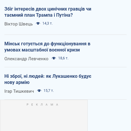
Збіг інтересів двох цинічних гравців чи
таємний план Трампа і Путіна?
Віктор Швець
14,3 т.
Мінськ готується до функціонування в
умовах масштабної воєнної кризи
Олександр Левченко
18,6 т.
Ні зброї, ні людей: як Лукашенко будує
нову армію
Ігар Тишкевич
15,7 т.