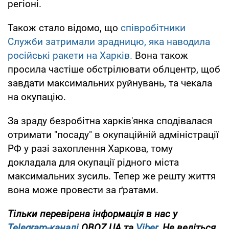
регіоні.
Також стало відомо, що
співробітники
Служби затримали зрадницю, яка наводила
російські ракети на Харків.
Вона також
просила частіше обстрілювати облцентр, щоб
завдати максимальних руйнувань, та чекала
на окупацію.
За зраду безробітна харків'янка сподівалася
отримати "посаду" в окупаційній адміністрації
РФ у разі захоплення Харкова, тому
докладала для окупації рідного міста
максимальних зусиль. Тепер же решту життя
вона може провести за ґратами.
Тільки перевірена інформація в нас у
Telegram-каналі
OBOZ.UA та
Viber
. Не ведіться