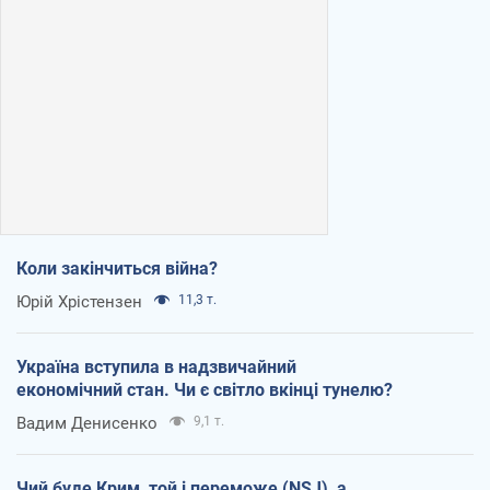
Коли закінчиться війна?
Юрій Хрістензен
11,3 т.
Україна вступила в надзвичайний
економічний стан. Чи є світло вкінці тунелю?
Вадим Денисенко
9,1 т.
Чий буде Крим, той і переможе (NSJ), а