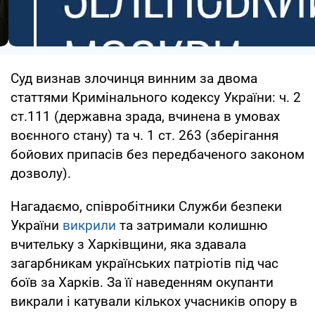
Суд визнав злочинця винним за двома
статтями Кримінального кодексу України: ⁠ч. 2
ст.111 (державна зрада, вчинена в умовах
воєнного стану) та ⁠ч. 1 ст. 263 (зберігання
бойових припасів без передбаченого законом
дозволу).
Нагадаємо, співробітники Служби безпеки
України
викрили
та затримали колишню
вчительку з Харківщини, яка здавала
загарбникам українських патріотів під час
боїв за Харків. За її наведенням окупанти
викрали і катували кількох учасників опору в