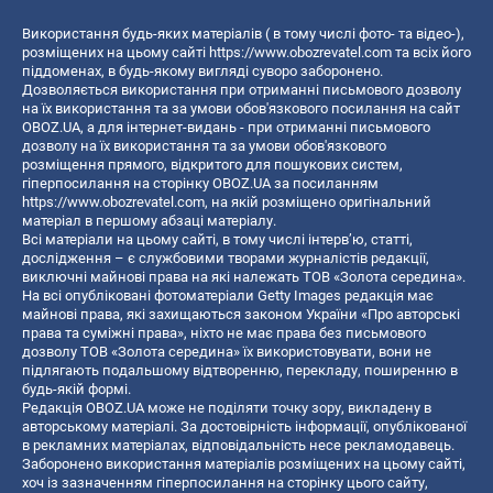
Використання будь-яких матеріалів ( в тому числі фото- та відео-),
розміщених на цьому сайті
https://www.obozrevatel.com
та всіх його
піддоменах, в будь-якому вигляді суворо заборонено.
Дозволяється використання при отриманні письмового дозволу
на їх використання та за умови обов'язкового посилання на сайт
OBOZ.UA, а для інтернет-видань - при отриманні письмового
дозволу на їх використання та за умови обов'язкового
розміщення прямого, відкритого для пошукових систем,
гіперпосилання на сторінку OBOZ.UA за посиланням
https://www.obozrevatel.com
, на якій розміщено оригінальний
матеріал в першому абзаці матеріалу.
Всі матеріали на цьому сайті, в тому числі інтерв’ю, статті,
дослідження – є службовими творами журналістів редакції,
виключні майнові права на які належать ТОВ «Золота середина».
На всі опубліковані фотоматеріали Getty Images редакція має
майнові права, які захищаються законом України «Про авторські
права та суміжні права», ніхто не має права без письмового
дозволу ТОВ «Золота середина» їх використовувати, вони не
підлягають подальшому відтворенню, перекладу, поширенню в
будь-якій формі.
Редакція OBOZ.UA може не поділяти точку зору, викладену в
авторському матеріалі. За достовірність інформації, опублікованої
в рекламних матеріалах, відповідальність несе рекламодавець.
Заборонено використання матеріалів розміщених на цьому сайті,
хоч із зазначенням гіперпосилання на сторінку цього сайту,