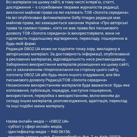
Всі матеріали на цьому сайті, в тому числі інтерв’ю, статті,
дослідження – є службовими творами журналістів редакції,
виключні майнові права на які належать ТОВ «Золота середина».
На всі опубліковані фотоматеріали Getty Images редакція має
майнові права, які захищаються законом України «Про авторські
права та суміжні права», ніхто не має права без письмового
дозволу ТОВ «Золота середина» їх використовувати, вони не
підлягають подальшому відтворенню, перекладу, поширенню в
будь-якій формі.
Редакція OBOZ.UA може не поділяти точку зору, викладену в
авторському матеріалі. За достовірність інформації, опублікованої
в рекламних матеріалах, відповідальність несе рекламодавець.
Заборонено використання матеріалів розміщених на цьому сайті,
хоч із зазначенням гіперпосилання на сторінку цього сайту,
логотипу OBOZ.UA або будь-якого іншого згадування, але без
письмового дозволу Редакції/ТОВ «Золота середина»
Незаконним використанням матеріалів буде вважатися: будь-яке
копiювання, публiкацiя, передрук, наступне поширення,
використання, переробка з використанням, включенням до
складу інших матеріалів, розповсюдження, адаптація, переклад
та інші подібні зміни матеріалу.
Назва онлайн медіа — «OBOZ.UA»
- суб'єкт у сфері онлайн медіа;
- ідентифікатор медіа — R40-06156;
- поштова адреса — вул. Деревообробна, буд. 7, м. Київ, 01013;