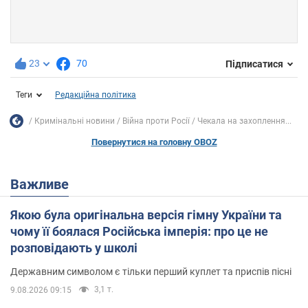
23
70
Підписатися
Теги
Редакційна політика
Кримінальні новини
Війна проти Росії
Чекала на захоплення...
Повернутися на головну OBOZ
Важливе
Якою була оригінальна версія гімну України та
чому її боялася Російська імперія: про це не
розповідають у школі
Державним символом є тільки перший куплет та приспів пісні
3,1 т.
9.08.2026 09:15