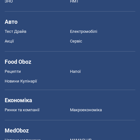
ЗНО
НМТ
Авто
Тест Драйв
Електромобілі
Акції
Сервіс
Food Oboz
Рецепти
Напої
Новини Кулінарії
Економіка
Ринки та компанії
Макроекономіка
MedOboz