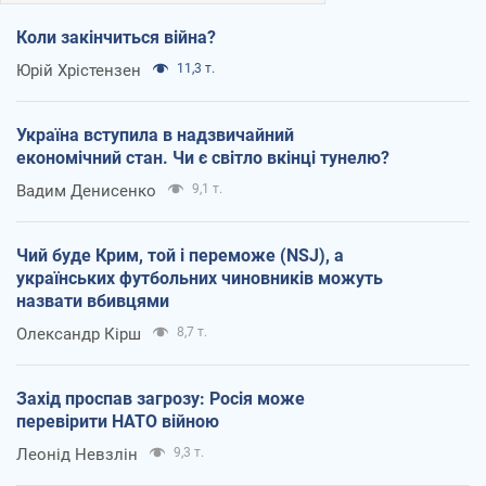
Коли закінчиться війна?
Юрій Хрістензен
11,3 т.
Україна вступила в надзвичайний
економічний стан. Чи є світло вкінці тунелю?
Вадим Денисенко
9,1 т.
Чий буде Крим, той і переможе (NSJ), а
українських футбольних чиновників можуть
назвати вбивцями
Олександр Кірш
8,7 т.
Захід проспав загрозу: Росія може
перевірити НАТО війною
Леонід Невзлін
9,3 т.