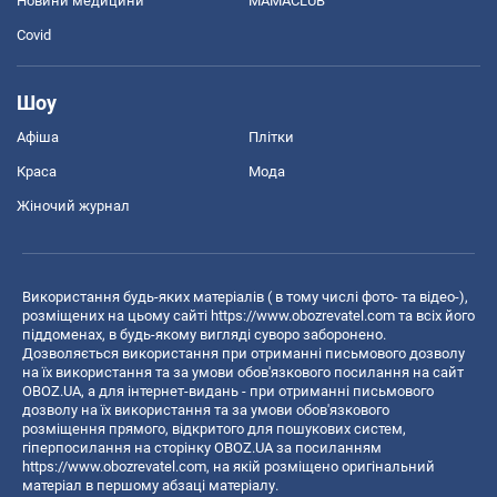
Новини медицини
MAMACLUB
Covid
Шоу
Афіша
Плітки
Краса
Мода
Жіночий журнал
Використання будь-яких матеріалів ( в тому числі фото- та відео-),
розміщених на цьому сайті
https://www.obozrevatel.com
та всіх його
піддоменах, в будь-якому вигляді суворо заборонено.
Дозволяється використання при отриманні письмового дозволу
на їх використання та за умови обов'язкового посилання на сайт
OBOZ.UA, а для інтернет-видань - при отриманні письмового
дозволу на їх використання та за умови обов'язкового
розміщення прямого, відкритого для пошукових систем,
гіперпосилання на сторінку OBOZ.UA за посиланням
https://www.obozrevatel.com
, на якій розміщено оригінальний
матеріал в першому абзаці матеріалу.