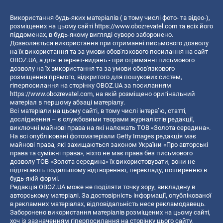
Використання будь-яких матеріалів ( в тому числі фото- та відео-),
розміщених на цьому сайті
https://www.obozrevatel.com
та всіх його
піддоменах, в будь-якому вигляді суворо заборонено.
Дозволяється використання при отриманні письмового дозволу
на їх використання та за умови обов'язкового посилання на сайт
OBOZ.UA, а для інтернет-видань - при отриманні письмового
дозволу на їх використання та за умови обов'язкового
розміщення прямого, відкритого для пошукових систем,
гіперпосилання на сторінку OBOZ.UA за посиланням
https://www.obozrevatel.com
, на якій розміщено оригінальний
матеріал в першому абзаці матеріалу.
Всі матеріали на цьому сайті, в тому числі інтерв’ю, статті,
дослідження – є службовими творами журналістів редакції,
виключні майнові права на які належать ТОВ «Золота середина».
На всі опубліковані фотоматеріали Getty Images редакція має
майнові права, які захищаються законом України «Про авторські
права та суміжні права», ніхто не має права без письмового
дозволу ТОВ «Золота середина» їх використовувати, вони не
підлягають подальшому відтворенню, перекладу, поширенню в
будь-якій формі.
Редакція OBOZ.UA може не поділяти точку зору, викладену в
авторському матеріалі. За достовірність інформації, опублікованої
в рекламних матеріалах, відповідальність несе рекламодавець.
Заборонено використання матеріалів розміщених на цьому сайті,
хоч із зазначенням гіперпосилання на сторінку цього сайту,