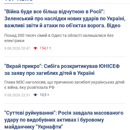
"Війна буде все більш відчутною в Росії":
Зеленський про наслідки нових ударів по Україні,
важливі звіти й атаки по об'єктах ворога. Відео
Понад 300 тисяч сімей в Одесі та області залишалися без
електрики
154,1 т.
9.08.2026 20:47
"Вкрай прикро": Сибіга розкритикував ЮНІСЕФ
за заяву про загиблих дітей в Україні
Глава МЗС наголосив, що причиною загибелі українських дітей
є війна, яку розв'язала РФ
10,5 т.
9.08.2026 22:51
"Суттєві руйнування": Росія завдала масованого
удару по видобувних активах і буровому
майданчику "Укрнафти"