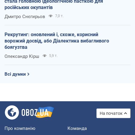
стала головною ідеологічною пасткою для
російських окупантів
Дмитро Снєгирьов
7,0 т.
Рекрутинг: оновлений і, схоже, корисний
ворожий досвід, або Діалектика вибагливого
боягузтва
Олександр Кірш
5,9 т.
Всі думки
На початок
Про компанію
Команда