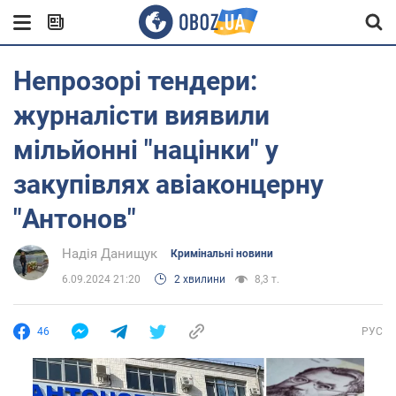
Непрозорі тендери:
журналісти виявили
мільйонні "націнки" у
закупівлях авіаконцерну
"Антонов"
Надія Данищук
Кримінальні новини
6.09.2024 21:20
2 хвилини
8,3 т.
46
РУС