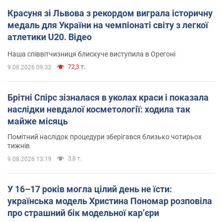
Красуня зі Львова з рекордом виграла історичну
медаль для України на чемпіонаті світу з легкої
атлетики U20. Відео
Наша співвітчизниця блискуче виступила в Орегоні
72,3 т.
9.08.2026 09:32
Брітні Спірс зізналася в уколах краси і показала
наслідки невдалої косметології: ходила так
майже місяць
Помітний наслідок процедури зберігався близько чотирьох
тижнів
3,8 т.
9.08.2026 13:19
У 16–17 років могла цілий день не їсти:
українська модель Христина Пономар розповіла
про страшний бік модельної кар’єри