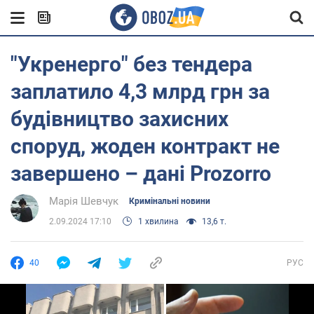
"Укренерго" без тендера
заплатило 4,3 млрд грн за
будівництво захисних
споруд, жоден контракт не
завершено – дані Prozorro
Марія Шевчук
Кримінальні новини
2.09.2024 17:10
1 хвилина
13,6 т.
40
РУС