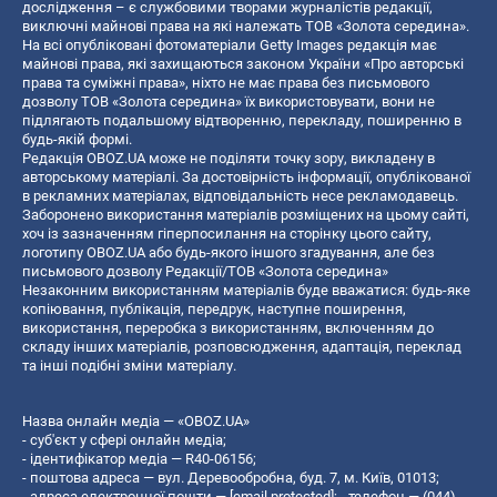
дослідження – є службовими творами журналістів редакції,
виключні майнові права на які належать ТОВ «Золота середина».
На всі опубліковані фотоматеріали Getty Images редакція має
майнові права, які захищаються законом України «Про авторські
права та суміжні права», ніхто не має права без письмового
дозволу ТОВ «Золота середина» їх використовувати, вони не
підлягають подальшому відтворенню, перекладу, поширенню в
будь-якій формі.
Редакція OBOZ.UA може не поділяти точку зору, викладену в
авторському матеріалі. За достовірність інформації, опублікованої
в рекламних матеріалах, відповідальність несе рекламодавець.
Заборонено використання матеріалів розміщених на цьому сайті,
хоч із зазначенням гіперпосилання на сторінку цього сайту,
логотипу OBOZ.UA або будь-якого іншого згадування, але без
письмового дозволу Редакції/ТОВ «Золота середина»
Незаконним використанням матеріалів буде вважатися: будь-яке
копiювання, публiкацiя, передрук, наступне поширення,
використання, переробка з використанням, включенням до
складу інших матеріалів, розповсюдження, адаптація, переклад
та інші подібні зміни матеріалу.
Назва онлайн медіа — «OBOZ.UA»
- суб'єкт у сфері онлайн медіа;
- ідентифікатор медіа — R40-06156;
- поштова адреса — вул. Деревообробна, буд. 7, м. Київ, 01013;
- адреса електронної пошти —
[email protected]
; - телефон — (044)