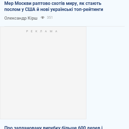
Мер Москви раптово схотів миру, як стають
послом у США й нові українські топ-рейтинги
Олександр Кірш
351
Про заплановану вирубку більше 600 дерев і